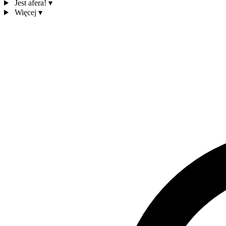
Jest afera!
▾
Więcej
▾