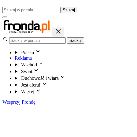
Szukaj
Szukaj
Polska
Reklama
Wschód
Świat
Duchowość i wiara
Jest afera!
Więcej
Wesprzyj Frondę