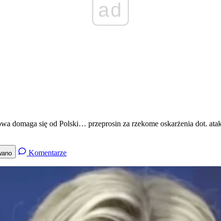
ad
a domaga się od Polski… przeprosin za rzekome oskarżenia dot. ataku
Komentarze
wano