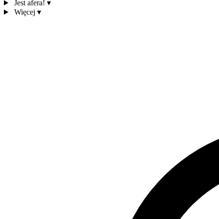
Jest afera!
▾
Więcej
▾