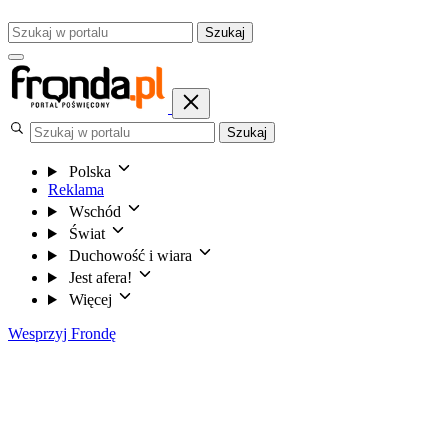
Szukaj
Szukaj
Polska
Reklama
Wschód
Świat
Duchowość i wiara
Jest afera!
Więcej
Wesprzyj Frondę