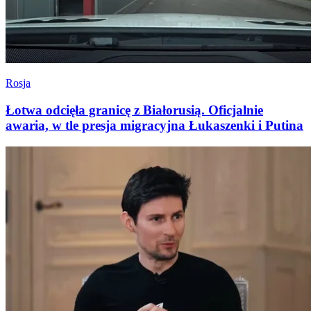
Rosja
Łotwa odcięła granicę z Białorusią. Oficjalnie
awaria, w tle presja migracyjna Łukaszenki i Putina