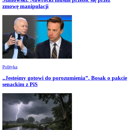
zmowę manipulacji
Polityka
„Jesteśmy gotowi do porozumienia”. Bosak o pakcie
senackim z PiS