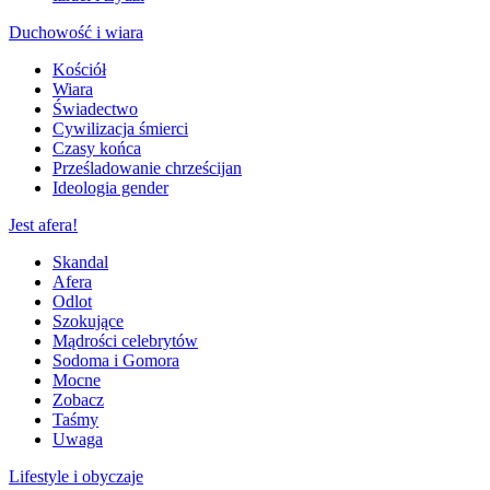
Duchowość i wiara
Kościół
Wiara
Świadectwo
Cywilizacja śmierci
Czasy końca
Prześladowanie chrześcijan
Ideologia gender
Jest afera!
Skandal
Afera
Odlot
Szokujące
Mądrości celebrytów
Sodoma i Gomora
Mocne
Zobacz
Taśmy
Uwaga
Lifestyle i obyczaje