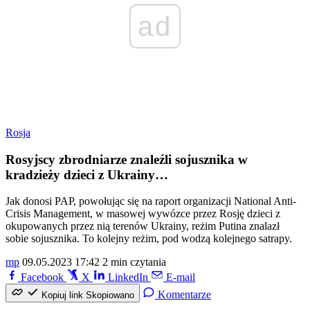
ad
Rosja
Rosyjscy zbrodniarze znaleźli sojusznika w
kradzieży dzieci z Ukrainy…
Jak donosi PAP, powołując się na raport organizacji National Anti-
Crisis Management, w masowej wywózce przez Rosję dzieci z
okupowanych przez nią terenów Ukrainy, reżim Putina znalazł
sobie sojusznika. To kolejny reżim, pod wodzą kolejnego satrapy.
mp
09.05.2023 17:42
2 min czytania
Facebook
X
LinkedIn
E-mail
Komentarze
Kopiuj link
Skopiowano