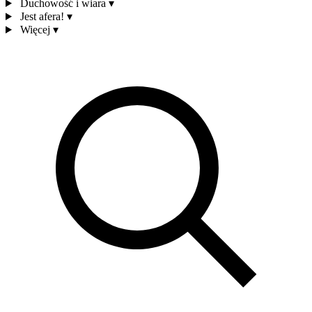
Duchowość i wiara
▾
Jest afera!
▾
Więcej
▾