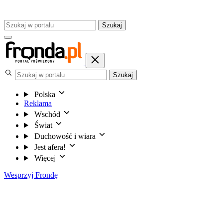
Szukaj
Szukaj
Polska
Reklama
Wschód
Świat
Duchowość i wiara
Jest afera!
Więcej
Wesprzyj Frondę