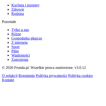
Kuchnia i przepisy
Zdrowie
Rodzina
Pozostałe
Tylko u nas
Różne
Gospodarka głupcze
Z internetu
Sport
Pilne
Wiadomości
Zagrożenia
© 2026 Fronda.pl. Wszelkie prawa zastrzeżone.
v3.0.12
O redakcji
Regulamin
Polityka prywatności
Polityka cookies
Kontakt