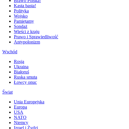
Brawo Polska!
Kasta basta!
Polityka
Wojsko
Pamiętamy
Sondaż
Wieści z kraju
Prawo i Sprawiedliwość
Antypolonizm
Wschód
Rosja
Ukraina
Białoruś
Ruska smuta
Łowcy onuc
Świat
Unia Europejska
Europa
USA
NATO
Niemcy
Izrael i Żydzi