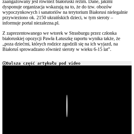
zaangażowany jest również białoruski reżim. Dane, jakimi
dysponuje organizacja wskazują na to, że do tzw. obozów
wypoczynkowych i sanatoriów na terytorium Białorusi nielegalnie
przywieziono ok. 2150 ukraińskich dzieci, w tym sieroty –
informuje portal niezalezna.pl.
Z zaprezentowanego we wtorek w Strasburgu przez członka
białoruskiej opozycji Pawła Łatuszkę raportu wynika także, że
„poza dziećmi, których rodzice zgodzili się na ich wyjazd, na
Białoruś sprowadzano również sieroty w wieku 6-15 lat”.
Dalsza część artykułu pod video
Play