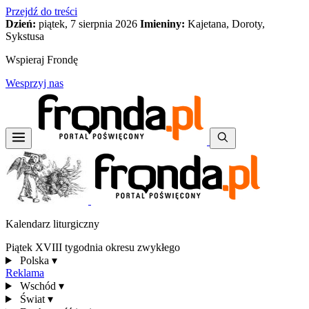
Przejdź do treści
Dzień:
piątek, 7 sierpnia 2026
Imieniny:
Kajetana, Doroty,
Sykstusa
Wspieraj Frondę
Wesprzyj nas
Kalendarz liturgiczny
Piątek XVIII tygodnia okresu zwykłego
Polska
▾
Reklama
Wschód
▾
Świat
▾