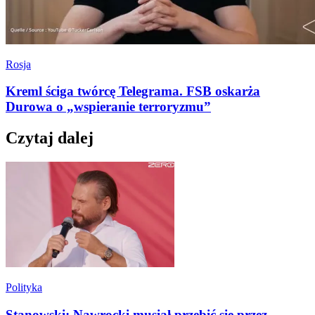
Rosja
Kreml ściga twórcę Telegrama. FSB oskarża
Durowa o „wspieranie terroryzmu”
Czytaj dalej
Polityka
Stanowski: Nawrocki musiał przebić się przez