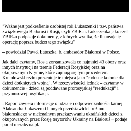
"Ważne jest podkreślenie osobistej roli Łukaszenki i tzw. państwa
związkowego Białorusi i Rosji, czyli ZBiR-u. Łukaszenka jako szef
ZBIR-u podpisuje dokumenty, z których wynika, że finansuje tę
operację poprzez budżet tego związku"
– powiedział Paweł Łatuszka, b. ambasador Białorusi w Polsce.
Jak dalej czytamy, Rosja zorganizowała co najmniej 43 obozy oraz
innych instytucji na terenie Federacji Rosyjskiej oraz na
okupowanym Krymie, które zajmują się tym procederem.
Kremlowski reżim prezentuje te miejsca jako "radosne kolonie dla
dzieci dotkniętych wojną". W rzeczywistości jednak – czytamy w
dokumencie - dzieci są poddawane prorosyjskiej "reedukacji" i
przymusowej rusyfikacji.
- Raport zawiera informacje o udziale i odpowiedzialności karnej
Alaksandra Łukaszenki i innych przedstawicieli reżimu
białoruskiego w nielegalnym przekazywaniu ukraińskich dzieci z
okupowanych przez Rosję terytoriów Ukrainy na Białoruś – podaje
portal niezalezna.pl
.