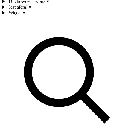
Duchowość i wiara
▾
Jest afera!
▾
Więcej
▾