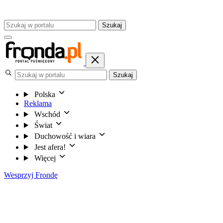
Szukaj
Szukaj
Polska
Reklama
Wschód
Świat
Duchowość i wiara
Jest afera!
Więcej
Wesprzyj Frondę