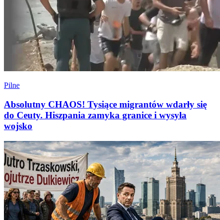
Pilne
Absolutny CHAOS! Tysiące migrantów wdarły się
do Ceuty. Hiszpania zamyka granice i wysyła
wojsko