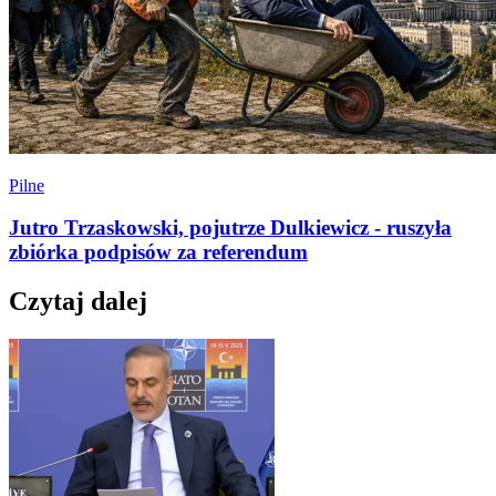
Pilne
Jutro Trzaskowski, pojutrze Dulkiewicz - ruszyła
zbiórka podpisów za referendum
Czytaj dalej