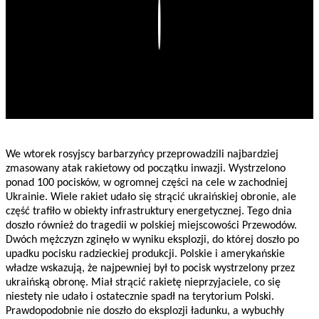
Play
We wtorek rosyjscy barbarzyńcy przeprowadzili najbardziej
zmasowany atak rakietowy od początku inwazji. Wystrzelono
ponad 100 pocisków, w ogromnej części na cele w zachodniej
Ukrainie. Wiele rakiet udało się strącić ukraińskiej obronie, ale
część trafiło w obiekty infrastruktury energetycznej. Tego dnia
doszło również do tragedii w polskiej miejscowości Przewodów.
Dwóch mężczyzn zginęło w wyniku eksplozji, do której doszło po
upadku pocisku radzieckiej produkcji. Polskie i amerykańskie
władze wskazują, że najpewniej był to pocisk wystrzelony przez
ukraińską obronę. Miał strącić rakietę nieprzyjaciele, co się
niestety nie udało i ostatecznie spadł na terytorium Polski.
Prawdopodobnie nie doszło do eksplozji ładunku, a wybuchły