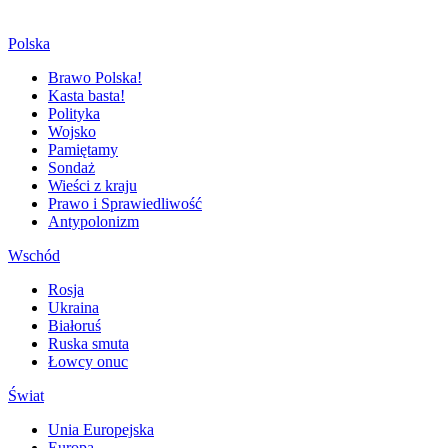
Polska
Brawo Polska!
Kasta basta!
Polityka
Wojsko
Pamiętamy
Sondaż
Wieści z kraju
Prawo i Sprawiedliwość
Antypolonizm
Wschód
Rosja
Ukraina
Białoruś
Ruska smuta
Łowcy onuc
Świat
Unia Europejska
Europa