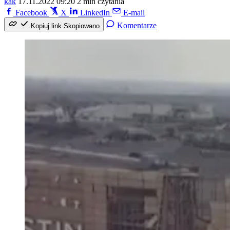
kak
17.11.2022 09:20
2 min czytania
Facebook
X
LinkedIn
E-mail
Komentarze
Kopiuj link
Skopiowano