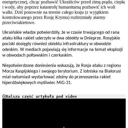
energetycznej, chcąc pozbawić Ukraińców przed zimą prądu, ciepła
i wody, aby poprzez katastrofę humanitarną pozbawić ich woli
walki. Dziś ponownie na terenie całego kraju (z wyjątkiem
kontrolowanego przez Rosję Krymu) rozbrzmiały alarmy
przeciwrakietowe.
Ukraińskie władze potwierdziły, że w czasie trwającego od rana
ataku kilka rakiet uderzyło w dwa obiekty w Dnieprze. Rosyjskie
pociski dosięgły również obiektu infrastruktury w obwodzie
odeskim. W mediach pojawiają się informacje na temat eksplozji
w obwodach połtawskim i czerkaskim.
Niepotwierdzone doniesienia wskazują, że Rosja ataku z regionu
Morza Kaspijskiego i swojego terytorium. Z lotniska na Białorusi
miał natomiast wystartować zdolny do przenoszenia rakiet
hiperdźwiękowych myśliwiec MiG-31.
Dalsza część artykułu pod video