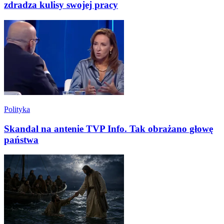
zdradza kulisy swojej pracy
Polityka
Skandal na antenie TVP Info. Tak obrażano głowę
państwa