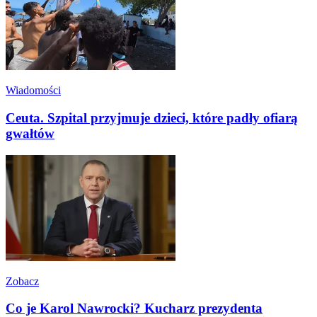
Wiadomości
Ceuta. Szpital przyjmuje dzieci, które padły ofiarą
gwałtów
Zobacz
Co je Karol Nawrocki? Kucharz prezydenta