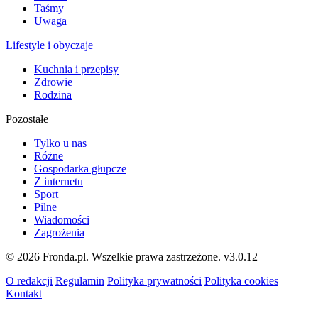
Taśmy
Uwaga
Lifestyle i obyczaje
Kuchnia i przepisy
Zdrowie
Rodzina
Pozostałe
Tylko u nas
Różne
Gospodarka głupcze
Z internetu
Sport
Pilne
Wiadomości
Zagrożenia
© 2026 Fronda.pl. Wszelkie prawa zastrzeżone.
v3.0.12
O redakcji
Regulamin
Polityka prywatności
Polityka cookies
Kontakt