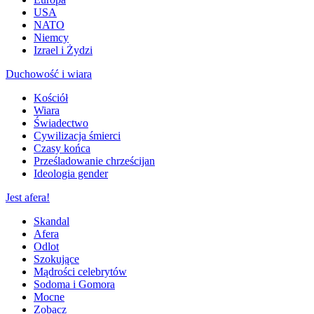
USA
NATO
Niemcy
Izrael i Żydzi
Duchowość i wiara
Kościół
Wiara
Świadectwo
Cywilizacja śmierci
Czasy końca
Prześladowanie chrześcijan
Ideologia gender
Jest afera!
Skandal
Afera
Odlot
Szokujące
Mądrości celebrytów
Sodoma i Gomora
Mocne
Zobacz