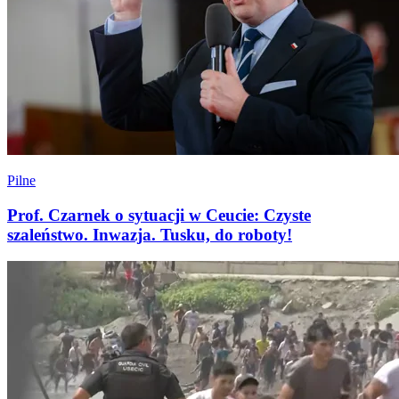
Pilne
Prof. Czarnek o sytuacji w Ceucie: Czyste
szaleństwo. Inwazja. Tusku, do roboty!