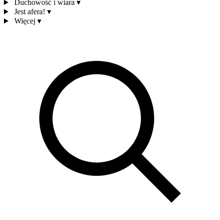
Duchowość i wiara
▾
Jest afera!
▾
Więcej
▾