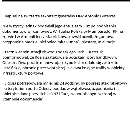
- napisał na Twitterze sekretarz generalny ONZ Antonio Guterres.
Nie wszyscy jednak podzielali jego entuzjazm. Tuż po podpisaniu
dokumentów w rozmowie z Wirtualną Polską były ambasador RP na
Łotwie i w Armenii Jerzy Marek Nowakowski ocenił, że „umowa
przypomina bardziej blef Władimira Putina”. Niestety, miał rację.
Rzecznik administracji obwodu odeskiego Serhij Bratczuk
poinformował, ze Rosja zaatakowała pociskami port handlowy w
Odessie. Dwa pociski manewrujące typu Kalibr udało się zestrzelić
ukraińskiej obronie przeciwlotniczej, ale dwa kolejne trafiły w obiekty
infrastruktury portowej.
- „Rosja potrzebowała mniej niż 24 godziny, by poprzez atak rakietowy
na terytorium portu Odessy poddać w wątpliwość uzgodnienia i
obietnice dane przez siebie ONZ i Turcji w podpisanym wczoraj w
Stambule dokumencie”