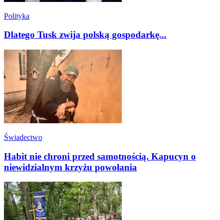
Polityka
Dlatego Tusk zwija polską gospodarkę...
Świadectwo
Habit nie chroni przed samotnością. Kapucyn o
niewidzialnym krzyżu powołania