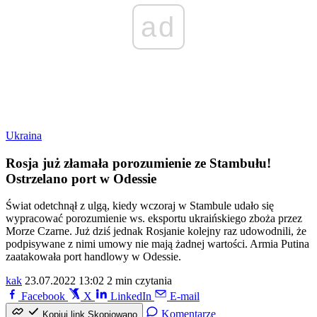
ad
Ukraina
Rosja już złamała porozumienie ze Stambułu!
Ostrzelano port w Odessie
Świat odetchnął z ulgą, kiedy wczoraj w Stambule udało się
wypracować porozumienie ws. eksportu ukraińskiego zboża przez
Morze Czarne. Już dziś jednak Rosjanie kolejny raz udowodnili, że
podpisywane z nimi umowy nie mają żadnej wartości. Armia Putina
zaatakowała port handlowy w Odessie.
kak
23.07.2022 13:02
2 min czytania
Facebook
X
LinkedIn
E-mail
Komentarze
Kopiuj link
Skopiowano