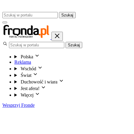
Szukaj
Szukaj
Polska
Reklama
Wschód
Świat
Duchowość i wiara
Jest afera!
Więcej
Wesprzyj Frondę