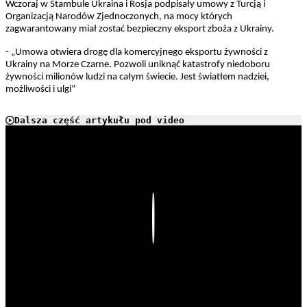
Wczoraj w Stambule Ukraina i Rosja podpisały umowy z Turcją i
Organizacją Narodów Zjednoczonych, na mocy których
zagwarantowany miał zostać bezpieczny eksport zboża z Ukrainy.
- „Umowa otwiera drogę dla komercyjnego eksportu żywności z
Ukrainy na Morze Czarne. Pozwoli uniknąć katastrofy niedoboru
żywności milionów ludzi na całym świecie. Jest światłem nadziei,
możliwości i ulgi”
Dalsza część artykułu pod video
Play