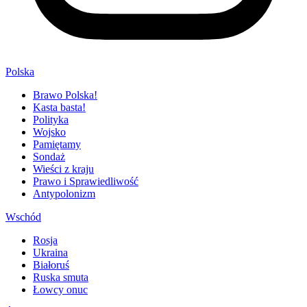
Polska
Brawo Polska!
Kasta basta!
Polityka
Wojsko
Pamiętamy
Sondaż
Wieści z kraju
Prawo i Sprawiedliwość
Antypolonizm
Wschód
Rosja
Ukraina
Białoruś
Ruska smuta
Łowcy onuc