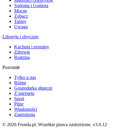
Mądrości celebrytów
Sodoma i Gomora
Mocne
Zobacz
Taśmy
Uwaga
Lifestyle i obyczaje
Kuchnia i przepisy
Zdrowie
Rodzina
Pozostałe
Tylko u nas
Różne
Gospodarka głupcze
Z internetu
Sport
Pilne
Wiadomości
Zagrożenia
© 2026 Fronda.pl. Wszelkie prawa zastrzeżone.
v3.0.12