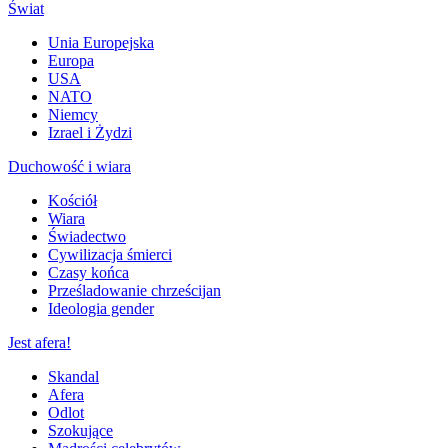
Świat
Unia Europejska
Europa
USA
NATO
Niemcy
Izrael i Żydzi
Duchowość i wiara
Kościół
Wiara
Świadectwo
Cywilizacja śmierci
Czasy końca
Prześladowanie chrześcijan
Ideologia gender
Jest afera!
Skandal
Afera
Odlot
Szokujące