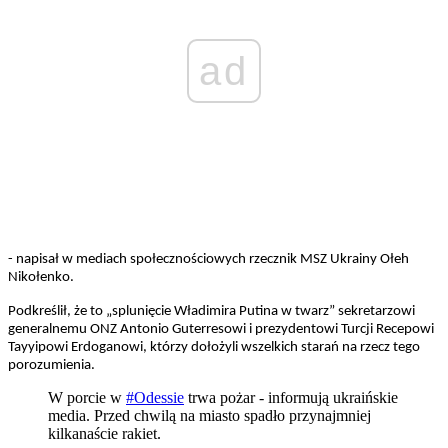
ad
- napisał w mediach społecznościowych rzecznik MSZ Ukrainy Ołeh
Nikołenko.
Podkreślił, że to „splunięcie Władimira Putina w twarz” sekretarzowi
generalnemu ONZ Antonio Guterresowi i prezydentowi Turcji Recepowi
Tayyipowi Erdoganowi, którzy dołożyli wszelkich starań na rzecz tego
porozumienia.
W porcie w
#Odessie
trwa pożar - informują ukraińskie
media. Przed chwilą na miasto spadło przynajmniej
kilkanaście rakiet.