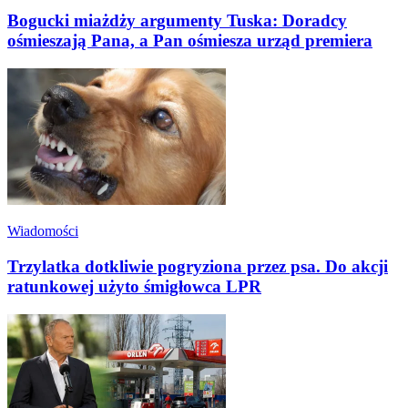
Bogucki miażdży argumenty Tuska: Doradcy
ośmieszają Pana, a Pan ośmiesza urząd premiera
Wiadomości
Trzylatka dotkliwie pogryziona przez psa. Do akcji
ratunkowej użyto śmigłowca LPR