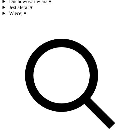
Duchowość i wiara
▾
Jest afera!
▾
Więcej
▾