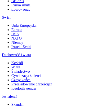
Białoruś
Ruska smuta
Łowcy onuc
Świat
Unia Europejska
Europa
USA
NATO
Niemcy
Izrael i Żydzi
Duchowość i wiara
Kościół
Wiara
Świadectwo
Cywilizacja śmierci
Czasy końca
Prześladowanie chrześcijan
Ideologia gender
Jest afera!
Skandal