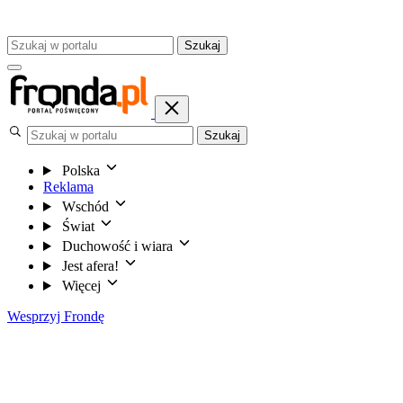
Szukaj
Szukaj
Polska
Reklama
Wschód
Świat
Duchowość i wiara
Jest afera!
Więcej
Wesprzyj Frondę