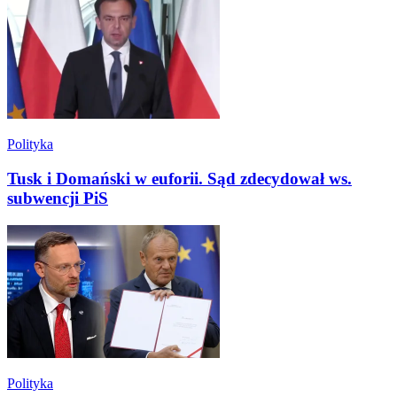
Polityka
Tusk i Domański w euforii. Sąd zdecydował ws.
subwencji PiS
Polityka