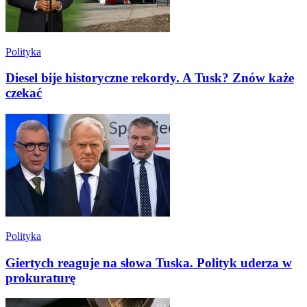
Polityka
Diesel bije historyczne rekordy. A Tusk? Znów każe
czekać
Polityka
Giertych reaguje na słowa Tuska. Polityk uderza w
prokuraturę