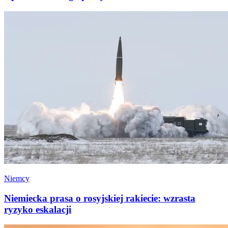
Niemcy
Niemiecka prasa o rosyjskiej rakiecie: wzrasta
ryzyko eskalacji