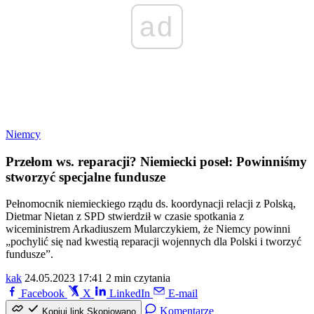
ad
Niemcy
Przełom ws. reparacji? Niemiecki poseł: Powinniśmy
stworzyć specjalne fundusze
Pełnomocnik niemieckiego rządu ds. koordynacji relacji z Polską,
Dietmar Nietan z SPD stwierdził w czasie spotkania z
wiceministrem Arkadiuszem Mularczykiem, że Niemcy powinni
„pochylić się nad kwestią reparacji wojennych dla Polski i tworzyć
fundusze”.
kak
24.05.2023 17:41
2 min czytania
Facebook
X
LinkedIn
E-mail
Komentarze
Kopiuj link
Skopiowano