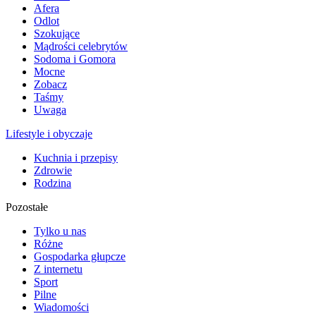
Afera
Odlot
Szokujące
Mądrości celebrytów
Sodoma i Gomora
Mocne
Zobacz
Taśmy
Uwaga
Lifestyle i obyczaje
Kuchnia i przepisy
Zdrowie
Rodzina
Pozostałe
Tylko u nas
Różne
Gospodarka głupcze
Z internetu
Sport
Pilne
Wiadomości