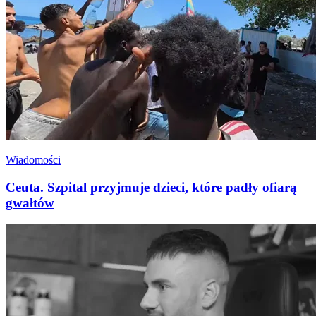
Wiadomości
Ceuta. Szpital przyjmuje dzieci, które padły ofiarą
gwałtów