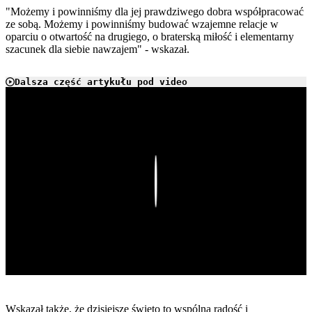
"Możemy i powinniśmy dla jej prawdziwego dobra współpracować
ze sobą. Możemy i powinniśmy budować wzajemne relacje w
oparciu o otwartość na drugiego, o braterską miłość i elementarny
szacunek dla siebie nawzajem" - wskazał.
Dalsza część artykułu pod video
Play
Wskazał także, że dzisiejsze święto to wspólna radość i