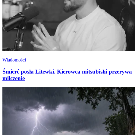
Wiadomości
Śmierć posła Litewki. Kierowca mitsubishi przerywa
milczenie