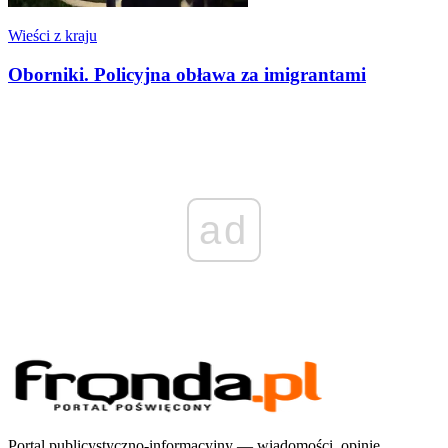
Wieści z kraju
Oborniki. Policyjna obława za imigrantami
ad
Portal publicystyczno-informacyjny — wiadomości, opinie,