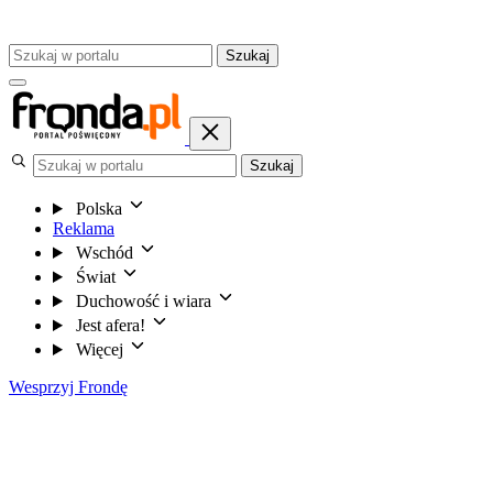
Szukaj
Szukaj
Polska
Reklama
Wschód
Świat
Duchowość i wiara
Jest afera!
Więcej
Wesprzyj Frondę