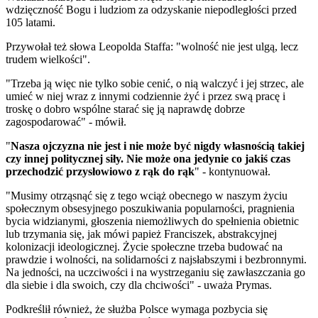
wdzięczność Bogu i ludziom za odzyskanie niepodległości przed
105 latami.
Przywołał też słowa Leopolda Staffa: "wolność nie jest ulgą, lecz
trudem wielkości".
"Trzeba ją więc nie tylko sobie cenić, o nią walczyć i jej strzec, ale
umieć w niej wraz z innymi codziennie żyć i przez swą pracę i
troskę o dobro wspólne starać się ją naprawdę dobrze
zagospodarować" - mówił.
"
Nasza ojczyzna nie jest i nie może być nigdy własnością takiej
czy innej politycznej siły. Nie może ona jedynie co jakiś czas
przechodzić przysłowiowo z rąk do rąk
" - kontynuował.
"Musimy otrząsnąć się z tego wciąż obecnego w naszym życiu
społecznym obsesyjnego poszukiwania popularności, pragnienia
bycia widzianymi, głoszenia niemożliwych do spełnienia obietnic
lub trzymania się, jak mówi papież Franciszek, abstrakcyjnej
kolonizacji ideologicznej. Życie społeczne trzeba budować na
prawdzie i wolności, na solidarności z najsłabszymi i bezbronnymi.
Na jedności, na uczciwości i na wystrzeganiu się zawłaszczania go
dla siebie i dla swoich, czy dla chciwości" - uważa Prymas.
Podkreślił również, że służba Polsce wymaga pozbycia się