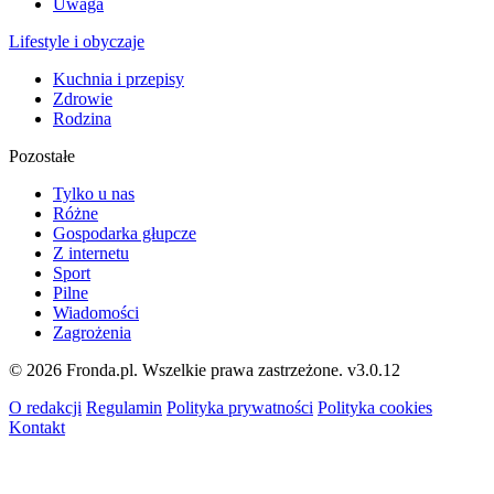
Uwaga
Lifestyle i obyczaje
Kuchnia i przepisy
Zdrowie
Rodzina
Pozostałe
Tylko u nas
Różne
Gospodarka głupcze
Z internetu
Sport
Pilne
Wiadomości
Zagrożenia
© 2026 Fronda.pl. Wszelkie prawa zastrzeżone.
v3.0.12
O redakcji
Regulamin
Polityka prywatności
Polityka cookies
Kontakt