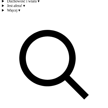
Duchowość i wiara
▾
Jest afera!
▾
Więcej
▾