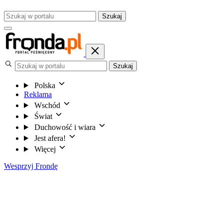
Szukaj
Szukaj
Polska
Reklama
Wschód
Świat
Duchowość i wiara
Jest afera!
Więcej
Wesprzyj Frondę