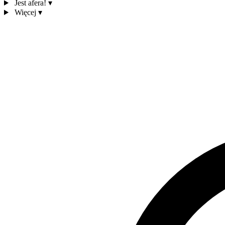
Jest afera!
▾
Więcej
▾