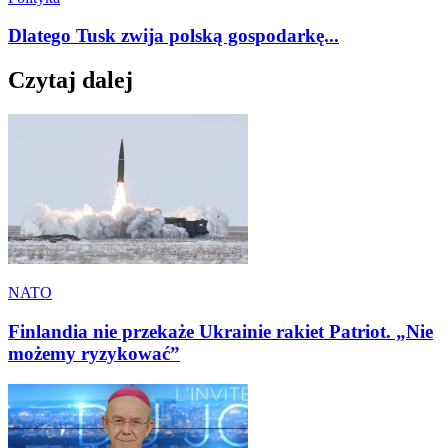
Dlatego Tusk zwija polską gospodarkę...
Czytaj dalej
NATO
Finlandia nie przekaże Ukrainie rakiet Patriot. „Nie
możemy ryzykować”