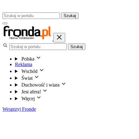
Szukaj
Szukaj
Polska
Reklama
Wschód
Świat
Duchowość i wiara
Jest afera!
Więcej
Wesprzyj Frondę