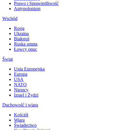
Prawo i Sprawiedliwość
Antypolonizm
Wschód
Rosja
Ukraina
Białoruś
Ruska smuta
Łowcy onuc
Świat
Unia Europejska
Europa
USA
NATO
Niemcy
Izrael i Żydzi
Duchowość i wiara
Kościół
Wiara
Świadectwo