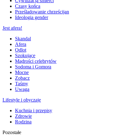
Cywilizacja śmierci
Czasy końca
Prześladowanie chrześcijan
Ideologia gender
Jest afera!
Skandal
Afera
Odlot
Szokujące
Mądrości celebrytów
Sodoma i Gomora
Mocne
Zobacz
Taśmy
Uwaga
Lifestyle i obyczaje
Kuchnia i przepisy
Zdrowie
Rodzina
Pozostałe