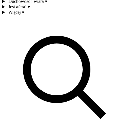
Duchowość i wiara
▾
Jest afera!
▾
Więcej
▾