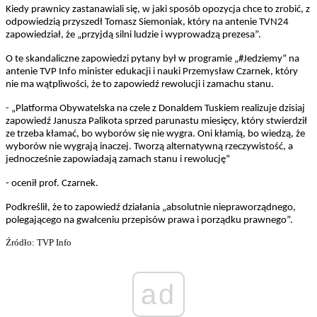
Kiedy prawnicy zastanawiali się, w jaki sposób opozycja chce to zrobić, z
odpowiedzią przyszedł Tomasz Siemoniak, który na antenie TVN24
zapowiedział, że „przyjdą silni ludzie i wyprowadzą prezesa”.
O te skandaliczne zapowiedzi pytany był w programie „#Jedziemy” na
antenie TVP Info minister edukacji i nauki Przemysław Czarnek, który
nie ma wątpliwości, że to zapowiedź rewolucji i zamachu stanu.
- „Platforma Obywatelska na czele z Donaldem Tuskiem realizuje dzisiaj
zapowiedź Janusza Palikota sprzed parunastu miesięcy, który stwierdził
ze trzeba kłamać, bo wyborów się nie wygra. Oni kłamią, bo wiedzą, że
wyborów nie wygrają inaczej. Tworzą alternatywną rzeczywistość, a
jednocześnie zapowiadają zamach stanu i rewolucję”
- ocenił prof. Czarnek.
Podkreślił, że to zapowiedź działania „absolutnie niepraworządnego,
polegającego na gwałceniu przepisów prawa i porządku prawnego”.
Źródło: TVP Info
ad