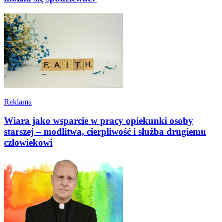
Reklama
Wiara jako wsparcie w pracy opiekunki osoby
starszej – modlitwa, cierpliwość i służba drugiemu
człowiekowi