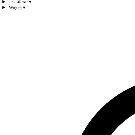
Jest afera!
▾
Więcej
▾