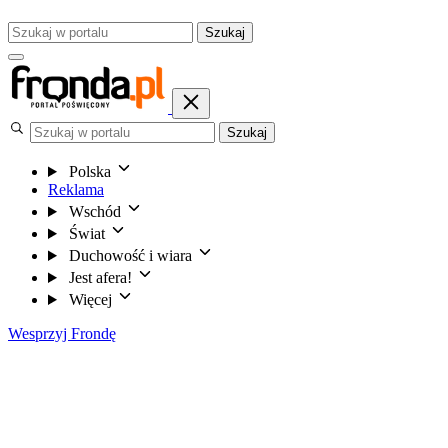
Szukaj
Szukaj
Polska
Reklama
Wschód
Świat
Duchowość i wiara
Jest afera!
Więcej
Wesprzyj Frondę