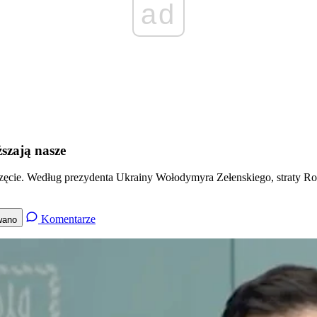
ad
szają nasze
zęcie. Według prezydenta Ukrainy Wołodymyra Zełenskiego, straty Rosj
Komentarze
wano