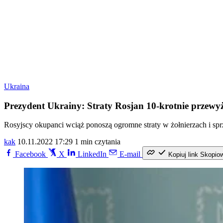
Ukraina
Prezydent Ukrainy: Straty Rosjan 10-krotnie przewyż
Rosyjscy okupanci wciąż ponoszą ogromne straty w żołnierzach i spr
kak
10.11.2022 17:29
1 min czytania
Facebook
X
LinkedIn
E-mail
Kopiuj link
Skopio