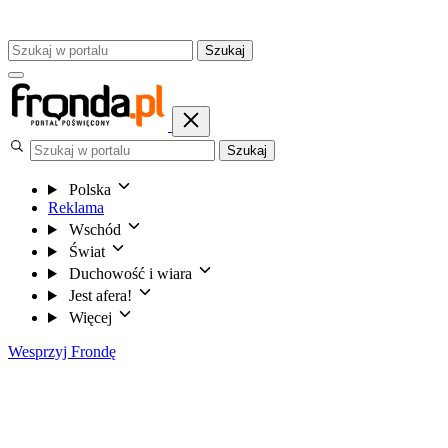
Szukaj
Szukaj
Polska
Reklama
Wschód
Świat
Duchowość i wiara
Jest afera!
Więcej
Wesprzyj Frondę