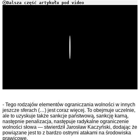
Dalsza część artykułu pod video
Play
- Tego rodzajów elementów ograniczania wolności w innych
jeszcze sferach (…) jest coraz więcej. To obejmuje uczelnie,
ale to uzyskuje także sankcje państwową, sankcję karną,
następnie penalizacja, następuje radykalne ograniczenie
wolności słowa — stwierdził Jarosław Kaczyński, dodając że
powiązane jest to z bardzo ostrymi atakami na środowiska
prawicowe.