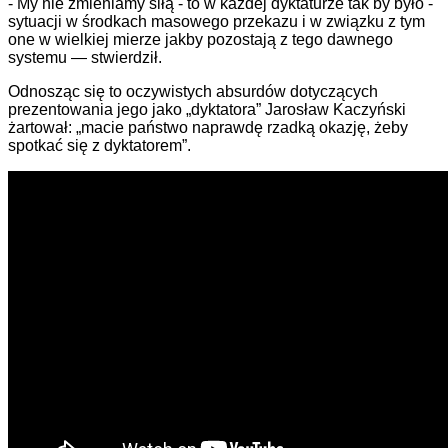
- My nie zmieniamy siłą - to w każdej dyktaturze tak by było -
sytuacji w środkach masowego przekazu i w związku z tym
one w wielkiej mierze jakby pozostają z tego dawnego
systemu — stwierdził.
Odnosząc się to oczywistych absurdów dotyczących
prezentowania jego jako „dyktatora” Jarosław Kaczyński
żartował: „macie państwo naprawdę rzadką okazję, żeby
spotkać się z dyktatorem”.