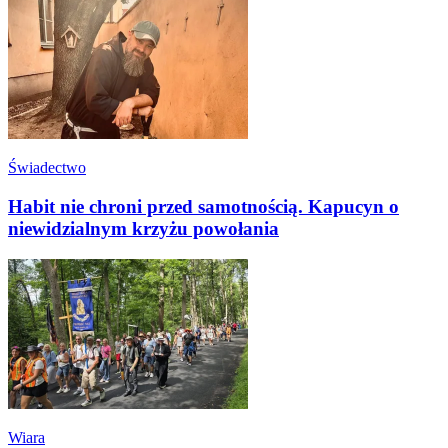
Świadectwo
Habit nie chroni przed samotnością. Kapucyn o
niewidzialnym krzyżu powołania
Wiara