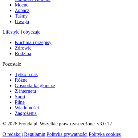
Mocne
Zobacz
Taśmy
Uwaga
Lifestyle i obyczaje
Kuchnia i przepisy
Zdrowie
Rodzina
Pozostałe
Tylko u nas
Różne
Gospodarka głupcze
Z internetu
Sport
Pilne
Wiadomości
Zagrożenia
© 2026 Fronda.pl. Wszelkie prawa zastrzeżone.
v3.0.12
O redakcji
Regulamin
Polityka prywatności
Polityka cookies