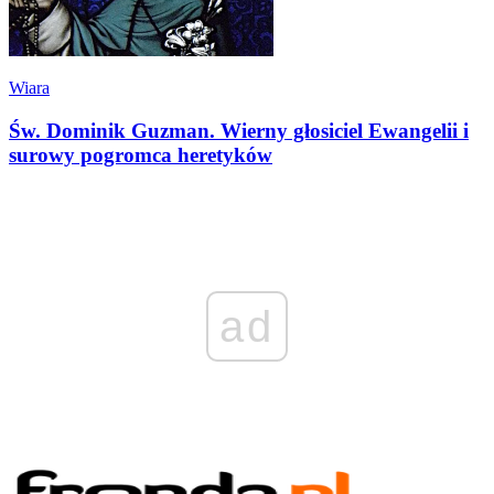
Wiara
Św. Dominik Guzman. Wierny głosiciel Ewangelii i
surowy pogromca heretyków
ad