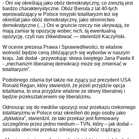
- Oni się określają jako obóz demokratyczny, co zresztą jest
bardzo charakterystyczne. Obóz Bieruta z lat 40-tych
wprowadzający w Polsce rosyjski totalitaryzm też się
określał jako obóz demokratyczny, jako stronnictwo
demokratyczne (…) Oni w gruncie rzeczy nie ukrywają, że
mają zamiar tę opozycję wobec nich, tą ewentualną
opozycję, czyli nas zlikwidować — stwierdził Kaczyński.
W ocenie prezesa Prawa i Sprawiedliwości, to właśnie
wolność będzie ceną zbliżających się wyborów w naszym
kraju. Jak dodał - przywołując słowa świętego Jana Pawła II
- „mechanizm liberalnej demokracji może się zmieniać w
totalitaryzm”.
Podobnego zdania był także nie żyjący już prezydent USA
Ronald Regan, który stwierdził, że jeżeli przyjdzie opcja
totalitarna, to ona przyjdzie właśnie ze strony liberalnej i
będzie przekształceniem się liberalizmu.
Odnosząc się do mediów opozycji oraz przekazu rzekomego
totalitaryzmu w Polsce oraz określeń do jego osoby jako
„dyktatora”, stwierdził, że taki przekaz jest formowany
szczególnie przez jedno medium – TVN, który – jak dodał –
posiada obecnie przekaz silniejszy niż obóz rządzący.