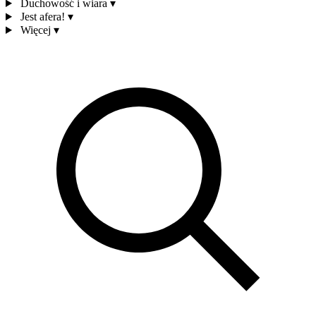
Duchowość i wiara
▾
Jest afera!
▾
Więcej
▾