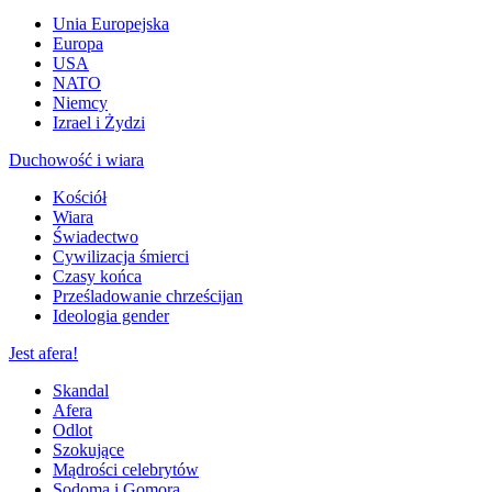
Unia Europejska
Europa
USA
NATO
Niemcy
Izrael i Żydzi
Duchowość i wiara
Kościół
Wiara
Świadectwo
Cywilizacja śmierci
Czasy końca
Prześladowanie chrześcijan
Ideologia gender
Jest afera!
Skandal
Afera
Odlot
Szokujące
Mądrości celebrytów
Sodoma i Gomora