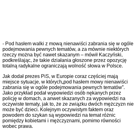
- Pod hasłem walki z mową nienawiści zabrania się w ogóle
podejmowania pewnych tematów, a za mównie niektórych
rzeczy można być nawet skazanym – mówił Kaczyński,
podkreślając, że takie działania głoszone przez opozycję
totalną radykalne ograniczają wolność słowa w Polsce.
Jak dodał prezes PiS, w Europie coraz częściej mają
miejsce sytuacje, w których„pod hasłem mowy nienawiści
zabrania się w ogóle podejmowania pewnych tematów”.
Jako przykład podał wypowiedzi osób nękanych przez
policję w domach, a anwet skazanych za wypowiedzi na
oczywiste tematy, jak to, że ze związku dwóch mężczyzn nie
może być dzieci. Kolejnym oczywistym faktem oraz
powodem do szykan są wypowiedzi na temat różnic
pomiędzy kobietami i mężczyznami, pomimo równości
wobec prawa.