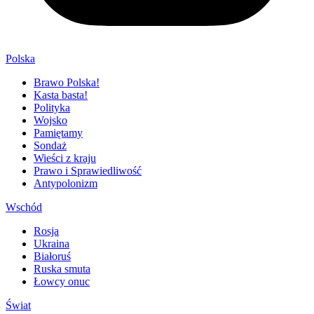
Polska
Brawo Polska!
Kasta basta!
Polityka
Wojsko
Pamiętamy
Sondaż
Wieści z kraju
Prawo i Sprawiedliwość
Antypolonizm
Wschód
Rosja
Ukraina
Białoruś
Ruska smuta
Łowcy onuc
Świat