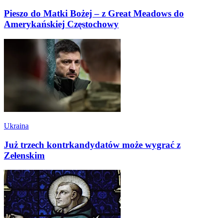
Pieszo do Matki Bożej – z Great Meadows do
Amerykańskiej Częstochowy
Ukraina
Już trzech kontrkandydatów może wygrać z
Zełenskim