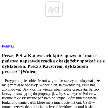
ad
Polityka
Prezes PiS w Katowicach kpi z opozycji: "macie
państwo naprawdę rzadką okazję żeby spotkać się z
dyktatorem. Precz z Kaczorem, dyktatorem
przecież” [Wideo]
– Przypomnijcie sobie, że oni w gruncie rzeczy nie ukrywają, że
mają zamiar tę opozycję wobec nich, tą ewentualną, czyli nas,
zlikwidować. Jak ktoś nie wierzy, niech sobie przeczyta. Są tacy,
którzy posuwają się do propozycji, żeby stworzyć w Polsce w
istotnie takie klasyczne państwo policyjne, które uniemożliwia
funkcjonowanie partii, które mają inną opcję niż oni. Czyli w
gruncie rzeczy demokracja ma być zlikwidowana pod hasłem