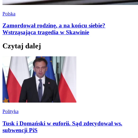
Polska
Zamordował rodzinę, a na końcu siebie?
Wstrząsająca tragedia w Skawinie
Czytaj dalej
Polityka
Tusk i Domański w euforii. Sąd zdecydował ws.
subwencji PiS