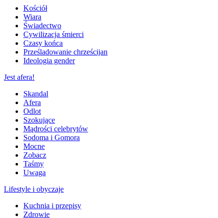
Kościół
Wiara
Świadectwo
Cywilizacja śmierci
Czasy końca
Prześladowanie chrześcijan
Ideologia gender
Jest afera!
Skandal
Afera
Odlot
Szokujące
Mądrości celebrytów
Sodoma i Gomora
Mocne
Zobacz
Taśmy
Uwaga
Lifestyle i obyczaje
Kuchnia i przepisy
Zdrowie