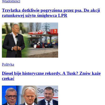
Wiadomości
Trzylatka dotkliwie pogryziona przez psa. Do akcji
ratunkowej użyto śmigłowca LPR
Polityka
Diesel bije historyczne rekordy. A Tusk? Znów każe
czekać