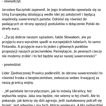
- oświadczył.
Jarosław Kaczyński zapewnił, że jego środowisko opowiada się za
Unią Europejską działającą wedle idei jej założycieli i będącą
wspólnotą suwerennych państw. Odniósł się również do
padających ze strony opozycji postulatów o dołączenie Polski do
strefy euro.
- „Życzę dobrze naszym sąsiadom, także Słowakom, ale po
przyjęciu euro wyraźnie spadli w europejskich tabelach, to samo
Finlandia. A przyjęcie euro to jeden z głównych punktów
propozycji naszych przeciwników. Pamiętajcie, że pewnych rzeczy
nie możemy zrobić i to też będzie wyraz naszej suwerenności”
- powiedział.
Lider Zjednoczonej Prawicy podkreślił, że obrona suwerenności to
również troska o bezpieczeństwo, zwłaszcza wobec trwającej za
naszą granicą wojny.
- „W państwie terrorystycznym, jak to mówią Ukraińcy, też
wybuchła wojna. Jaka ona będzie, nie wiemy w tej chwili. Ale to
pokazuje, jak kończy się dziś agresja, jeśli zaatakowany potrafi się
bronić, jest odważny i ma tych, którzy wspierają. A kto najbardziej