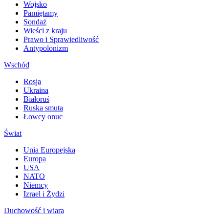
Wojsko
Pamiętamy
Sondaż
Wieści z kraju
Prawo i Sprawiedliwość
Antypolonizm
Wschód
Rosja
Ukraina
Białoruś
Ruska smuta
Łowcy onuc
Świat
Unia Europejska
Europa
USA
NATO
Niemcy
Izrael i Żydzi
Duchowość i wiara