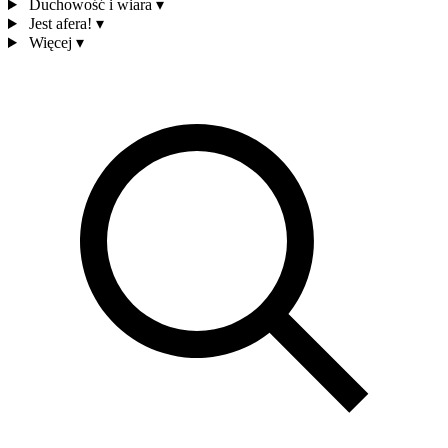
Duchowość i wiara
▾
Jest afera!
▾
Więcej
▾