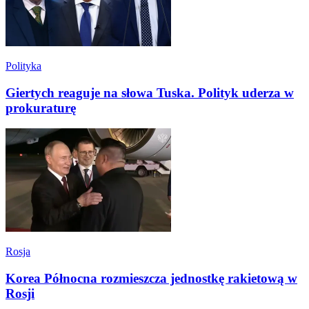
Polityka
Giertych reaguje na słowa Tuska. Polityk uderza w
prokuraturę
Rosja
Korea Północna rozmieszcza jednostkę rakietową w
Rosji