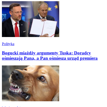
Polityka
Bogucki miażdży argumenty Tuska: Doradcy
ośmieszają Pana, a Pan ośmiesza urząd premiera