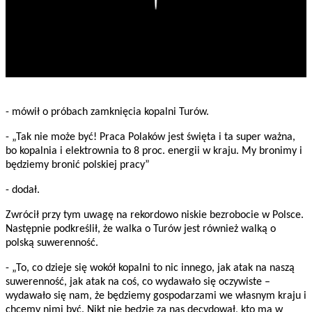
- mówił o próbach zamknięcia kopalni Turów.
- „Tak nie może być! Praca Polaków jest święta i ta super ważna,
bo kopalnia i elektrownia to 8 proc. energii w kraju. My bronimy i
będziemy bronić polskiej pracy”
- dodał.
Zwrócił przy tym uwagę na rekordowo niskie bezrobocie w Polsce.
Następnie podkreślił, że walka o Turów jest również walką o
polską suwerenność.
- „To, co dzieje się wokół kopalni to nic innego, jak atak na naszą
suwerenność, jak atak na coś, co wydawało się oczywiste –
wydawało się nam, że będziemy gospodarzami we własnym kraju i
chcemy nimi być. Nikt nie będzie za nas decydował, kto ma w