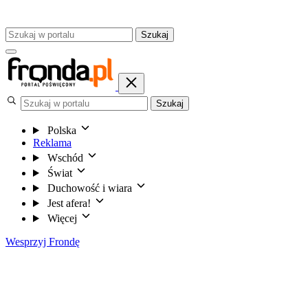
Szukaj
Szukaj
Polska
Reklama
Wschód
Świat
Duchowość i wiara
Jest afera!
Więcej
Wesprzyj Frondę