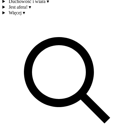
Duchowość i wiara
▾
Jest afera!
▾
Więcej
▾