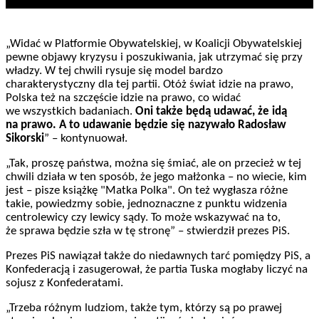
„Widać w Platformie Obywatelskiej, w Koalicji Obywatelskiej
pewne objawy kryzysu i poszukiwania, jak utrzymać się przy
władzy. W tej chwili rysuje się model bardzo
charakterystyczny dla tej partii. Otóż świat idzie na prawo,
Polska też na szczęście idzie na prawo, co widać
we wszystkich badaniach.
Oni także będą udawać, że idą
na prawo. A to udawanie będzie się nazywało Radosław
Sikorski
” – kontynuował.
„Tak, proszę państwa, można się śmiać, ale on przecież w tej
chwili działa w ten sposób, że jego małżonka – no wiecie, kim
jest – pisze książkę "Matka Polka". On też wygłasza różne
takie, powiedzmy sobie, jednoznaczne z punktu widzenia
centrolewicy czy lewicy sądy. To może wskazywać na to,
że sprawa będzie szła w tę stronę” – stwierdził prezes PiS.
Prezes PiS nawiązał także do niedawnych tarć pomiędzy PiS, a
Konfederacją i zasugerował, że partia Tuska mogłaby liczyć na
sojusz z Konfederatami.
„Trzeba różnym ludziom, także tym, którzy są po prawej