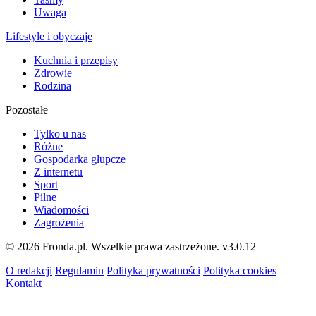
Uwaga
Lifestyle i obyczaje
Kuchnia i przepisy
Zdrowie
Rodzina
Pozostałe
Tylko u nas
Różne
Gospodarka głupcze
Z internetu
Sport
Pilne
Wiadomości
Zagrożenia
© 2026 Fronda.pl. Wszelkie prawa zastrzeżone.
v3.0.12
O redakcji
Regulamin
Polityka prywatności
Polityka cookies
Kontakt