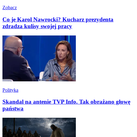
Zobacz
Co je Karol Nawrocki? Kucharz prezydenta
zdradza kulisy swojej pracy
Polityka
Skandal na antenie TVP Info. Tak obrażano głowę
państwa