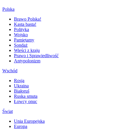
Polska
Brawo Polska!
Kasta basta!
Polityka
Wojsko
Pamiętamy
Sondaż
Wieści z kraju
Prawo i Sprawiedliwość
Antypolonizm
Wschód
Rosja
Ukraina
Białoruś
Ruska smuta
Łowcy onuc
Świat
Unia Europejska
Europa