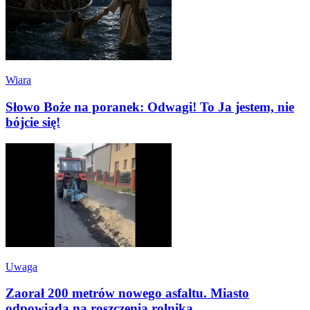
Wiara
Słowo Boże na poranek: Odwagi! To Ja jestem, nie
bójcie się!
Uwaga
Zaorał 200 metrów nowego asfaltu. Miasto
odpowiada na roszczenia rolnika