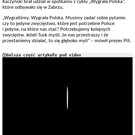
Kaczyński brał udział w spotkaniu z cyklu „Wygrała Polska”,
które odbywało się w Zabrzu.
„Wygraliśmy. Wygrała Polska. Musimy zadać sobie pytanie:
czy to jedyne zwycięstwo, które jest potrzebne Polsce
i jedyne, na które nas stać? Potrzebujemy kolejnych
zwycięstw. Jeżeli Tusk myśli, że nas przestraszy i że
przestaniemy działać, to się głęboko myli” – mówił prezes PiS.
Dalsza część artykułu pod video
Play