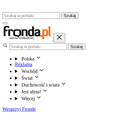
Szukaj
Szukaj
Polska
Reklama
Wschód
Świat
Duchowość i wiara
Jest afera!
Więcej
Wesprzyj Frondę