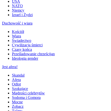
USA
NATO
Niemcy
Izrael i Żydzi
Duchowość i wiara
Kościół
Wiara
Świadectwo
Cywilizacja śmierci
Czasy końca
Prześladowanie chrześcijan
Ideologia gender
Jest afera!
Skandal
Afera
Odlot
Szokujące
Mądrości celebrytów
Sodoma i Gomora
Mocne
Zobacz
Taśmy