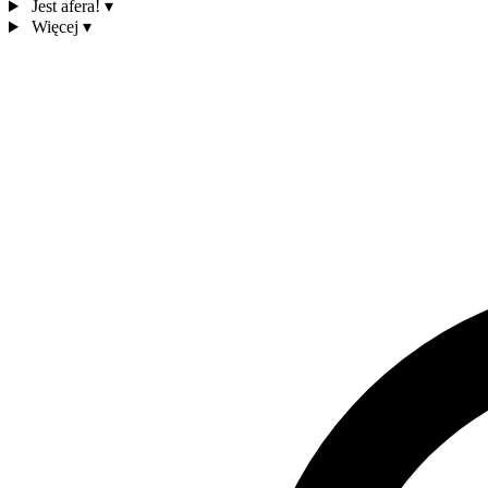
Jest afera!
▾
Więcej
▾