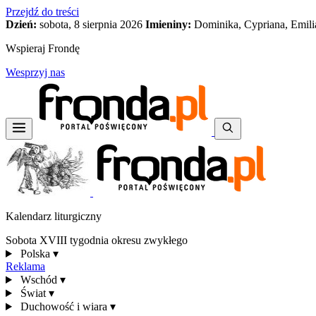
Przejdź do treści
Dzień:
sobota, 8 sierpnia 2026
Imieniny:
Dominika, Cypriana, Emili
Wspieraj Frondę
Wesprzyj nas
Kalendarz liturgiczny
Sobota XVIII tygodnia okresu zwykłego
Polska
▾
Reklama
Wschód
▾
Świat
▾
Duchowość i wiara
▾