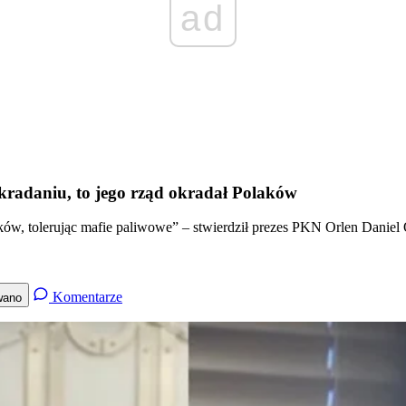
ad
kradaniu, to jego rząd okradał Polaków
ków, tolerując mafie paliwowe” – stwierdził prezes PKN Orlen Daniel
Komentarze
wano