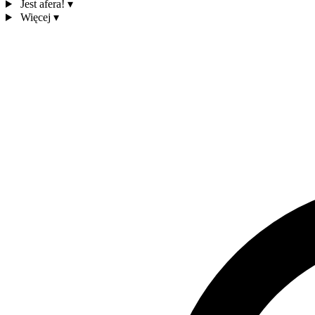
Jest afera!
▾
Więcej
▾