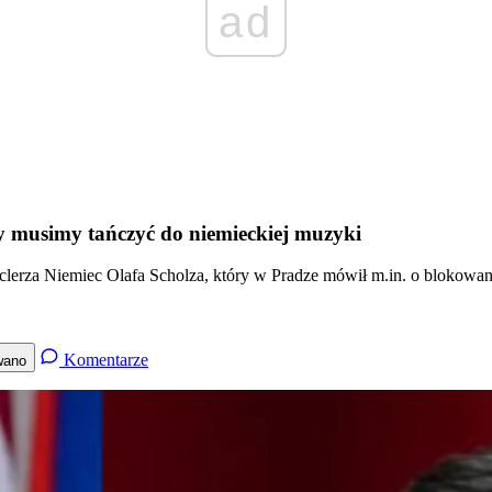
ad
y musimy tańczyć do niemieckiej muzyki
erza Niemiec Olafa Scholza, który w Pradze mówił m.in. o blokowani
Komentarze
wano