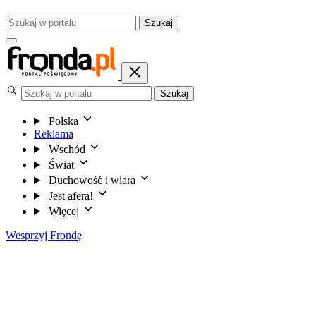
Szukaj
Szukaj
Polska
Reklama
Wschód
Świat
Duchowość i wiara
Jest afera!
Więcej
Wesprzyj Frondę