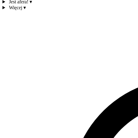
Jest afera!
▾
Więcej
▾