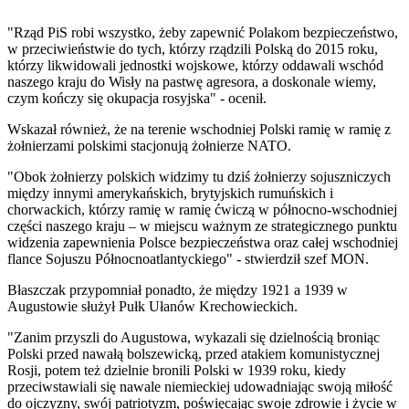
"Rząd PiS robi wszystko, żeby zapewnić Polakom bezpieczeństwo,
w przeciwieństwie do tych, którzy rządzili Polską do 2015 roku,
którzy likwidowali jednostki wojskowe, którzy oddawali wschód
naszego kraju do Wisły na pastwę agresora, a doskonale wiemy,
czym kończy się okupacja rosyjska" - ocenił.
Wskazał również, że na terenie wschodniej Polski ramię w ramię z
żołnierzami polskimi stacjonują żołnierze NATO.
"Obok żołnierzy polskich widzimy tu dziś żołnierzy sojuszniczych
między innymi amerykańskich, brytyjskich rumuńskich i
chorwackich, którzy ramię w ramię ćwiczą w północno-wschodniej
części naszego kraju – w miejscu ważnym ze strategicznego punktu
widzenia zapewnienia Polsce bezpieczeństwa oraz całej wschodniej
flance Sojuszu Północnoatlantyckiego" - stwierdził szef MON.
Błaszczak przypomniał ponadto, że między 1921 a 1939 w
Augustowie służył Pułk Ułanów Krechowieckich.
"Zanim przyszli do Augustowa, wykazali się dzielnością broniąc
Polski przed nawałą bolszewicką, przed atakiem komunistycznej
Rosji, potem też dzielnie bronili Polski w 1939 roku, kiedy
przeciwstawiali się nawale niemieckiej udowadniając swoją miłość
do ojczyzny, swój patriotyzm, poświęcając swoje zdrowie i życie w