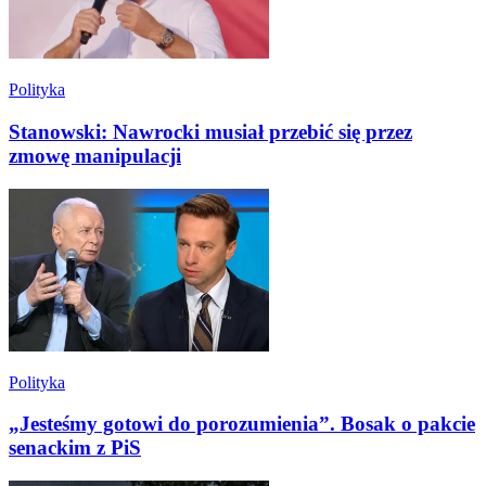
Polityka
Stanowski: Nawrocki musiał przebić się przez
zmowę manipulacji
Polityka
„Jesteśmy gotowi do porozumienia”. Bosak o pakcie
senackim z PiS