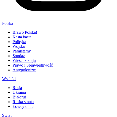
Polska
Brawo Polska!
Kasta basta!
Polityka
Wojsko
Pamiętamy
Sondaż
Wieści z kraju
Prawo i Sprawiedliwość
Antypolonizm
Wschód
Rosja
Ukraina
Białoruś
Ruska smuta
Łowcy onuc
Świat