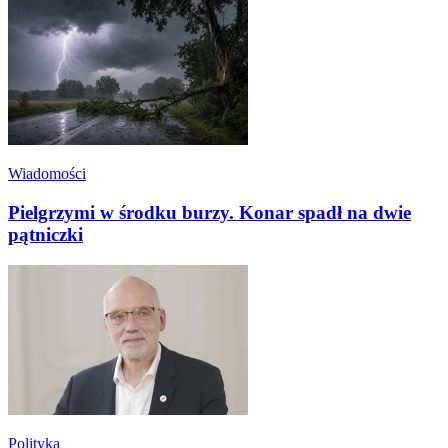
Wiadomości
Pielgrzymi w środku burzy. Konar spadł na dwie
pątniczki
Polityka