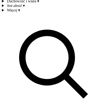
Duchowość i wiara
▾
Jest afera!
▾
Więcej
▾