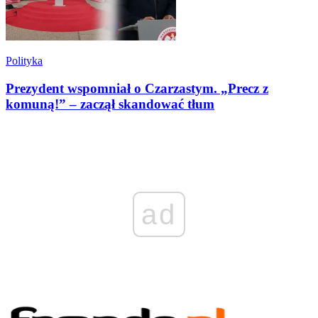
Polityka
Prezydent wspomniał o Czarzastym. „Precz z
komuną!” – zaczął skandować tłum
ad