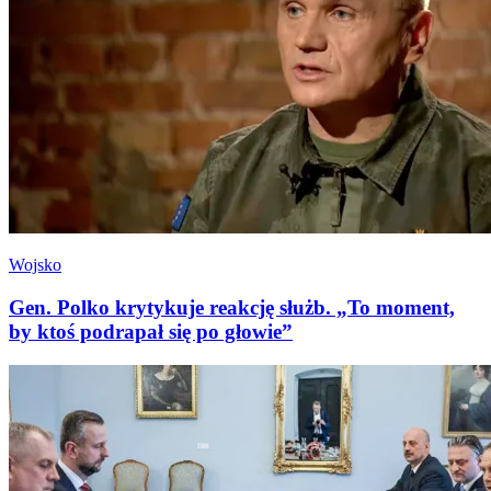
Wojsko
Gen. Polko krytykuje reakcję służb. „To moment,
by ktoś podrapał się po głowie”