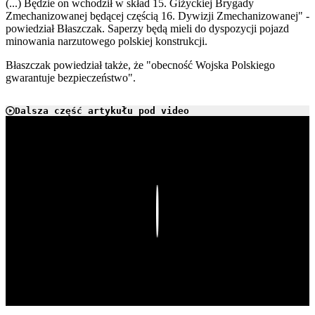
(...) Będzie on wchodził w skład 15. Giżyckiej Brygady
Zmechanizowanej będącej częścią 16. Dywizji Zmechanizowanej" -
powiedział Błaszczak. Saperzy będą mieli do dyspozycji pojazd
minowania narzutowego polskiej konstrukcji.
Błaszczak powiedział także, że "obecność Wojska Polskiego
gwarantuje bezpieczeństwo".
Dalsza część artykułu pod video
Play