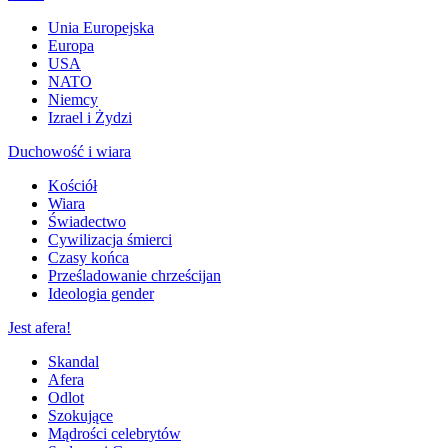
Unia Europejska
Europa
USA
NATO
Niemcy
Izrael i Żydzi
Duchowość i wiara
Kościół
Wiara
Świadectwo
Cywilizacja śmierci
Czasy końca
Prześladowanie chrześcijan
Ideologia gender
Jest afera!
Skandal
Afera
Odlot
Szokujące
Mądrości celebrytów