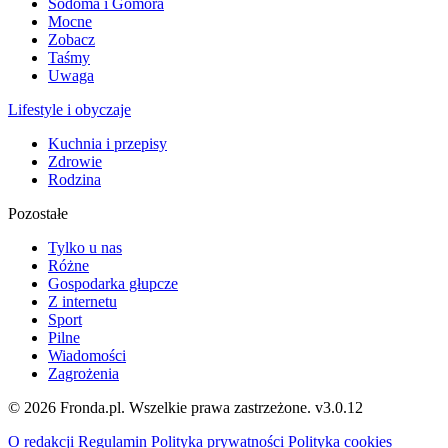
Sodoma i Gomora
Mocne
Zobacz
Taśmy
Uwaga
Lifestyle i obyczaje
Kuchnia i przepisy
Zdrowie
Rodzina
Pozostałe
Tylko u nas
Różne
Gospodarka głupcze
Z internetu
Sport
Pilne
Wiadomości
Zagrożenia
© 2026 Fronda.pl. Wszelkie prawa zastrzeżone.
v3.0.12
O redakcji
Regulamin
Polityka prywatności
Polityka cookies