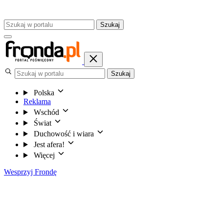
Szukaj
Szukaj
Polska
Reklama
Wschód
Świat
Duchowość i wiara
Jest afera!
Więcej
Wesprzyj Frondę