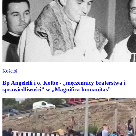
Kościół
Bp Angelelli i o. Kolbe - „męczennicy braterstwa i
sprawiedliwości” w „Magnifica humanitas”