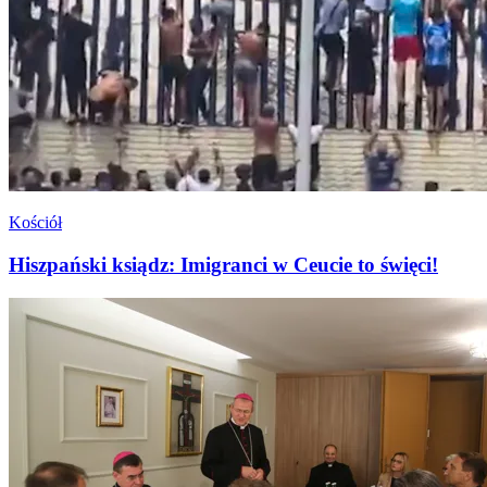
Kościół
Hiszpański ksiądz: Imigranci w Ceucie to święci!