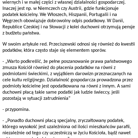
wiernych i w małej części z własnej działalności gospodarczej.
Inaczej jest np. w Niemczech czy Austrii, gdzie funkcjonuje
podatek kościelny. We Włoszech, Hiszpanii, Portugalii i na
Węgrzech obowiązuje dobrowolny odpis podatkowy. W Danii,
Republice Czeskiej i na Słowacji z kolei duchowni otrzymują pensje
z budżetu państwa.
W swoim artykule red. Przeciszewski odnosi się również do kwestii
podatków, która często staje się elementem sporów.
- „Warto podkreślić, że pełne poszanowanie prawa państwowego
zmusza Kościół również do płacenia podatków na równi z
podmiotami świeckimi, z wyjątkiem darowizn przeznaczanych na
cele
kultu religijnego
. Działalność gospodarcza prowadzona przez
podmioty kościelne jest opodatkowana na równi z innym. A sami
duchowni płacą takie same podatki jak ludzie świeccy, jeśli
pozostają w sytuacji zatrudnienia”
- przypomina.
- „Ponadto duchowni płacą specjalny, zryczałtowany podatek,
którego wysokość jest uzależniona od ilości mieszkańców parafii,
niezależnie od tego czy uczestniczą w życiu Kościoła, bądź nawet