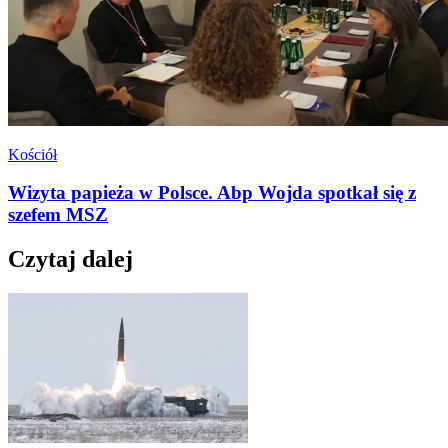
Kościół
Wizyta papieża w Polsce. Abp Wojda spotkał się z
szefem MSZ
Czytaj dalej