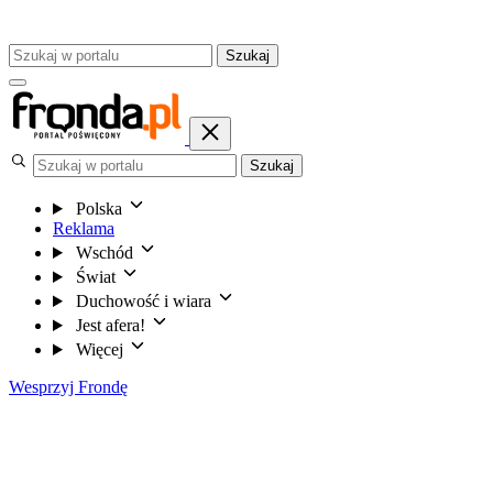
Szukaj
Szukaj
Polska
Reklama
Wschód
Świat
Duchowość i wiara
Jest afera!
Więcej
Wesprzyj Frondę