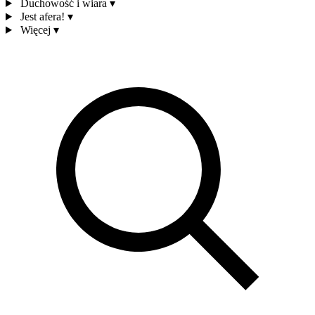
Duchowość i wiara
▾
Jest afera!
▾
Więcej
▾