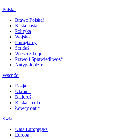
Polska
Brawo Polska!
Kasta basta!
Polityka
Wojsko
Pamiętamy
Sondaż
Wieści z kraju
Prawo i Sprawiedliwość
Antypolonizm
Wschód
Rosja
Ukraina
Białoruś
Ruska smuta
Łowcy onuc
Świat
Unia Europejska
Europa