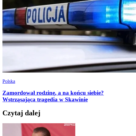
Polska
Zamordował rodzinę, a na końcu siebie?
Wstrząsająca tragedia w Skawinie
Czytaj dalej