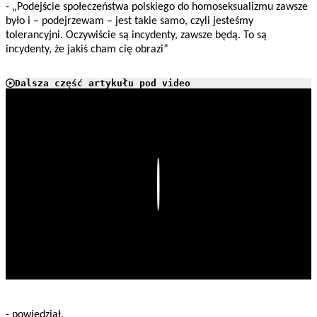
- „Podejście społeczeństwa polskiego do homoseksualizmu zawsze
było i – podejrzewam – jest takie samo, czyli jesteśmy
tolerancyjni. Oczywiście są incydenty, zawsze będą. To są
incydenty, że jakiś cham cię obrazi”
Dalsza część artykułu pod video
Play
- powiedział.