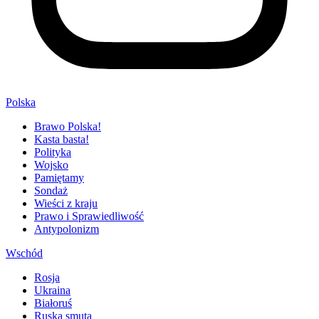
Polska
Brawo Polska!
Kasta basta!
Polityka
Wojsko
Pamiętamy
Sondaż
Wieści z kraju
Prawo i Sprawiedliwość
Antypolonizm
Wschód
Rosja
Ukraina
Białoruś
Ruska smuta