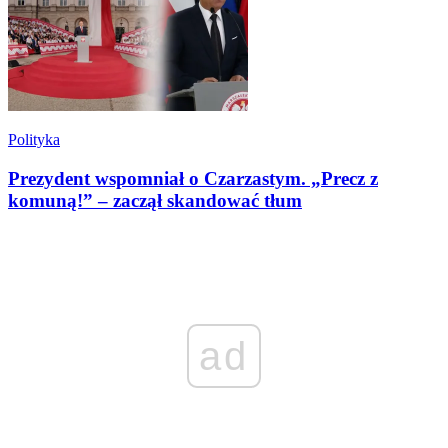
Polityka
Prezydent wspomniał o Czarzastym. „Precz z
komuną!” – zaczął skandować tłum
ad