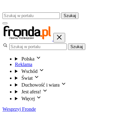
Szukaj
Szukaj
Polska
Reklama
Wschód
Świat
Duchowość i wiara
Jest afera!
Więcej
Wesprzyj Frondę