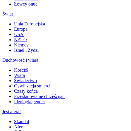
Łowcy onuc
Świat
Unia Europejska
Europa
USA
NATO
Niemcy
Izrael i Żydzi
Duchowość i wiara
Kościół
Wiara
Świadectwo
Cywilizacja śmierci
Czasy końca
Prześladowanie chrześcijan
Ideologia gender
Jest afera!
Skandal
Afera