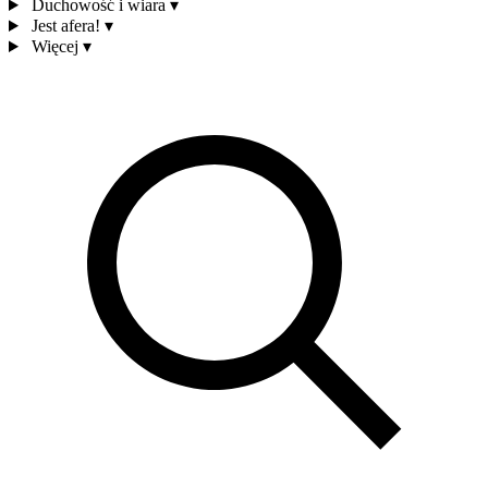
Duchowość i wiara
▾
Jest afera!
▾
Więcej
▾