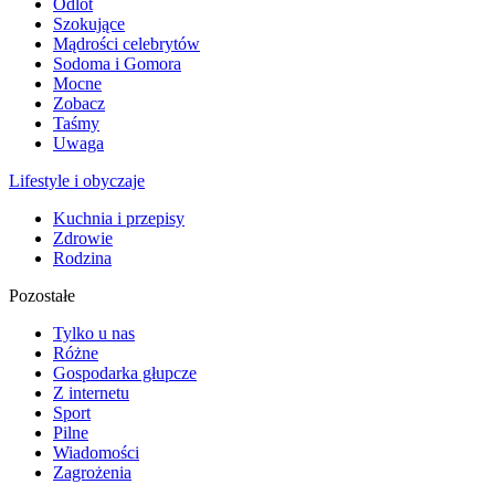
Odlot
Szokujące
Mądrości celebrytów
Sodoma i Gomora
Mocne
Zobacz
Taśmy
Uwaga
Lifestyle i obyczaje
Kuchnia i przepisy
Zdrowie
Rodzina
Pozostałe
Tylko u nas
Różne
Gospodarka głupcze
Z internetu
Sport
Pilne
Wiadomości
Zagrożenia