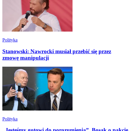
Polityka
Stanowski: Nawrocki musiał przebić się przez
zmowę manipulacji
Polityka
„Jesteśmy gotowi do porozumienia”. Bosak o pakcie