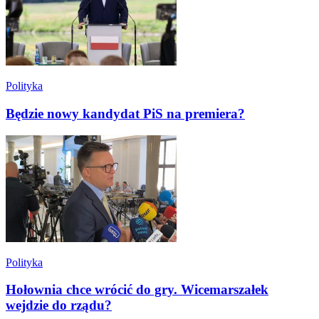
Polityka
Będzie nowy kandydat PiS na premiera?
Polityka
Hołownia chce wrócić do gry. Wicemarszałek
wejdzie do rządu?