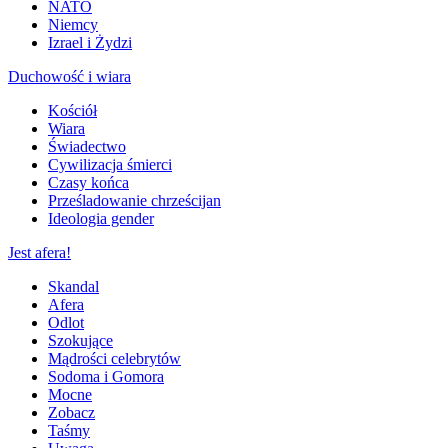
NATO
Niemcy
Izrael i Żydzi
Duchowość i wiara
Kościół
Wiara
Świadectwo
Cywilizacja śmierci
Czasy końca
Prześladowanie chrześcijan
Ideologia gender
Jest afera!
Skandal
Afera
Odlot
Szokujące
Mądrości celebrytów
Sodoma i Gomora
Mocne
Zobacz
Taśmy