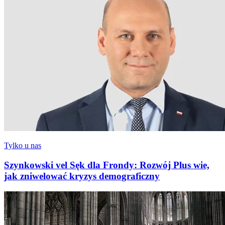
Tylko u nas
Szynkowski vel Sęk dla Frondy: Rozwój Plus wie,
jak zniwelować kryzys demograficzny