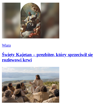
Wiara
Święty Kajetan – prezbiter, który sprzeciwił się
rozlewowi krwi