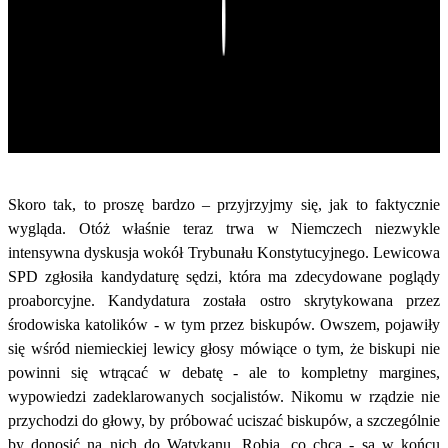
Play
Skoro tak, to proszę bardzo – przyjrzyjmy się, jak to faktycznie
wygląda. Otóż właśnie teraz trwa w Niemczech niezwykle
intensywna dyskusja wokół Trybunału Konstytucyjnego. Lewicowa
SPD zgłosiła kandydaturę sędzi, która ma zdecydowane poglądy
proaborcyjne. Kandydatura została ostro skrytykowana przez
środowiska katolików - w tym przez biskupów. Owszem, pojawiły
się wśród niemieckiej lewicy głosy mówiące o tym, że biskupi nie
powinni się wtrącać w debatę - ale to kompletny margines,
wypowiedzi zadeklarowanych socjalistów. Nikomu w rządzie nie
przychodzi do głowy, by próbować uciszać biskupów, a szczególnie
by donosić na nich do Watykanu. Robią, co chcą - są w końcu