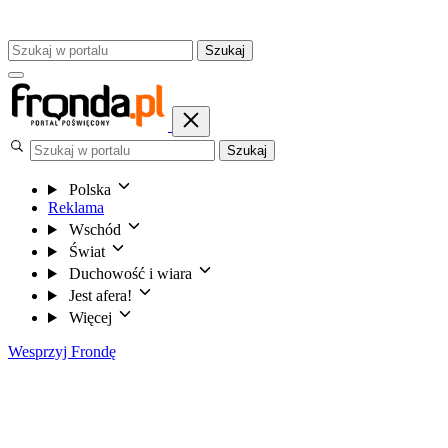
Szukaj
Szukaj
Polska
Reklama
Wschód
Świat
Duchowość i wiara
Jest afera!
Więcej
Wesprzyj Frondę