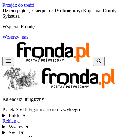
Przejdź do treści
Dzień:
piątek, 7 sierpnia 2026
Imieniny:
Kajetana, Doroty,
Sykstusa
Wspieraj Frondę
Wesprzyj nas
Kalendarz liturgiczny
Piątek XVIII tygodnia okresu zwykłego
Polska
▾
Reklama
Wschód
▾
Świat
▾