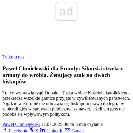
ad
Tylko u nas
Paweł Chmielewski dla Frondy: Sikorski strzela z
armaty do wróbla. Żenujący atak na dwóch
biskupów
To, co wyprawia rząd Donalda Tuska wobec Kościoła katolickiego,
przekracza wszelkie granice przyjęte w cywilizowanych państwach.
Nigdzie w Europie nie odmawia się biskupom prawa do tego, by
zabierali głos w sprawach publicznych - nawet, jeżeli ten głos nie
podoba się wpływowym politykom.
Paweł Chmielewski
17.07.2025 08:49
3 min czytania
Facebook
X
LinkedIn
E-mail