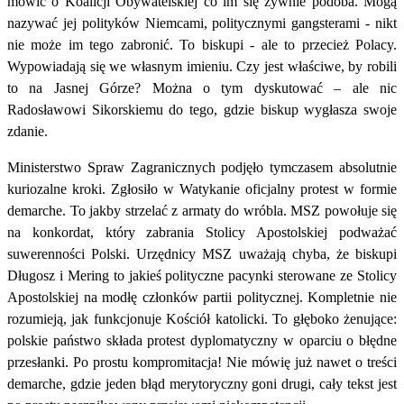
mówić o Koalicji Obywatelskiej co im się żywnie podoba. Mogą
nazywać jej polityków Niemcami, politycznymi gangsterami - nikt
nie może im tego zabronić. To biskupi - ale to przecież Polacy.
Wypowiadają się we własnym imieniu. Czy jest właściwe, by robili
to na Jasnej Górze? Można o tym dyskutować – ale nic
Radosławowi Sikorskiemu do tego, gdzie biskup wygłasza swoje
zdanie.
Ministerstwo Spraw Zagranicznych podjęło tymczasem absolutnie
kuriozalne kroki. Zgłosiło w Watykanie oficjalny protest w formie
demarche. To jakby strzelać z armaty do wróbla. MSZ powołuje się
na konkordat, który zabrania Stolicy Apostolskiej podważać
suwerenności Polski. Urzędnicy MSZ uważają chyba, że biskupi
Długosz i Mering to jakieś polityczne pacynki sterowane ze Stolicy
Apostolskiej na modłę członków partii politycznej. Kompletnie nie
rozumieją, jak funkcjonuje Kościół katolicki. To głęboko żenujące:
polskie państwo składa protest dyplomatyczny w oparciu o błędne
przesłanki. Po prostu kompromitacja! Nie mówię już nawet o treści
demarche, gdzie jeden błąd merytoryczny goni drugi, cały tekst jest