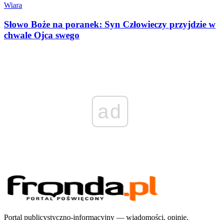
Wiara
Słowo Boże na poranek: Syn Człowieczy przyjdzie w
chwale Ojca swego
ad
Portal publicystyczno-informacyjny — wiadomości, opinie,