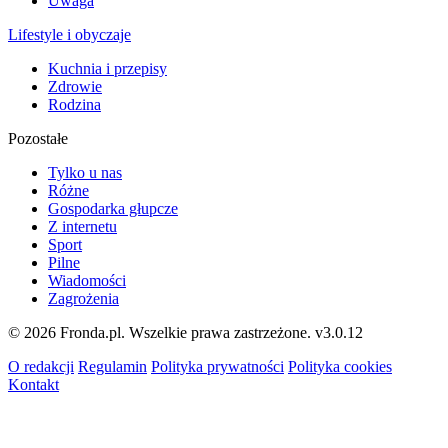
Uwaga
Lifestyle i obyczaje
Kuchnia i przepisy
Zdrowie
Rodzina
Pozostałe
Tylko u nas
Różne
Gospodarka głupcze
Z internetu
Sport
Pilne
Wiadomości
Zagrożenia
© 2026 Fronda.pl. Wszelkie prawa zastrzeżone.
v3.0.12
O redakcji
Regulamin
Polityka prywatności
Polityka cookies
Kontakt