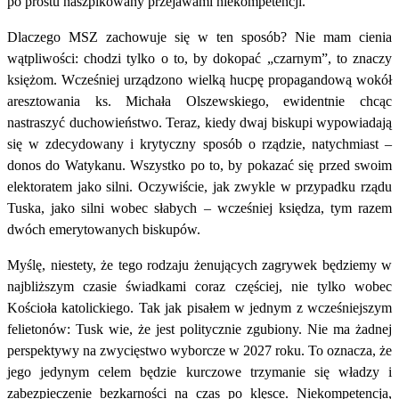
po prostu naszpikowany przejawami niekompetencji.
Dlaczego MSZ zachowuje się w ten sposób? Nie mam cienia
wątpliwości: chodzi tylko o to, by dokopać „czarnym”, to znaczy
księżom. Wcześniej urządzono wielką hucpę propagandową wokół
aresztowania ks. Michała Olszewskiego, ewidentnie chcąc
nastraszyć duchowieństwo. Teraz, kiedy dwaj biskupi wypowiadają
się w zdecydowany i krytyczny sposób o rządzie, natychmiast –
donos do Watykanu. Wszystko po to, by pokazać się przed swoim
elektoratem jako silni. Oczywiście, jak zwykle w przypadku rządu
Tuska, jako silni wobec słabych – wcześniej księdza, tym razem
dwóch emerytowanych biskupów.
Myślę, niestety, że tego rodzaju żenujących zagrywek będziemy w
najbliższym czasie świadkami coraz częściej, nie tylko wobec
Kościoła katolickiego. Tak jak pisałem w jednym z wcześniejszym
felietonów: Tusk wie, że jest politycznie zgubiony. Nie ma żadnej
perspektywy na zwycięstwo wyborcze w 2027 roku. To oznacza, że
jego jedynym celem będzie kurczowe trzymanie się władzy i
zabezpieczenie bezkarności na czas po klęsce. Niekompetencja,