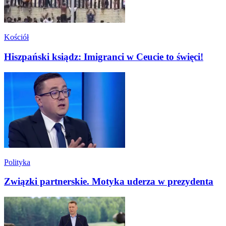
Kościół
Hiszpański ksiądz: Imigranci w Ceucie to święci!
Polityka
Związki partnerskie. Motyka uderza w prezydenta