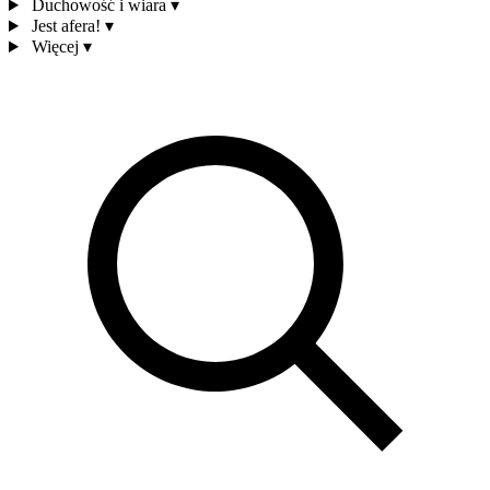
Duchowość i wiara
▾
Jest afera!
▾
Więcej
▾