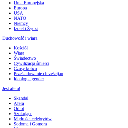
Unia Europejska
Europa
USA
NATO
Niemcy
Izrael i Żydzi
Duchowość i wiara
Kościół
Wiara
Świadectwo
Cywilizacja śmierci
Czasy końca
Prześladowanie chrześcijan
Ideologia gender
Jest afera!
Skandal
Afera
Odlot
Szokujące
Mądrości celebrytów
Sodoma i Gomora