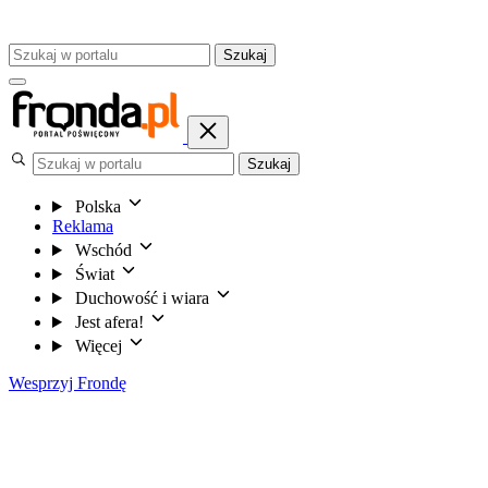
Szukaj
Szukaj
Polska
Reklama
Wschód
Świat
Duchowość i wiara
Jest afera!
Więcej
Wesprzyj Frondę