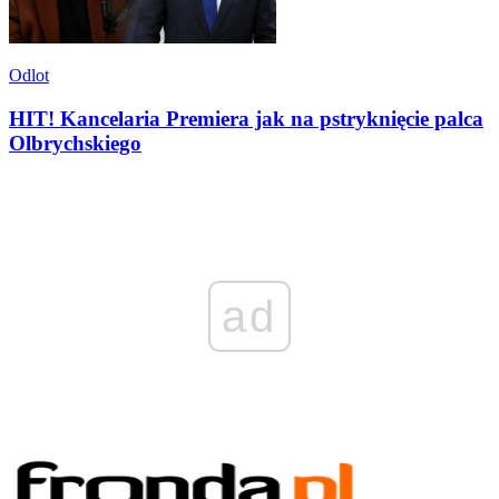
Odlot
HIT! Kancelaria Premiera jak na pstryknięcie palca
Olbrychskiego
ad