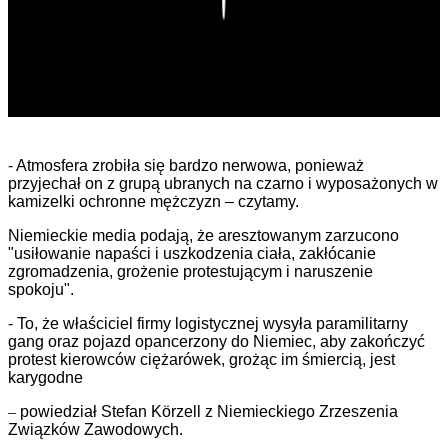
- Atmosfera zrobiła się bardzo nerwowa, ponieważ
przyjechał on z grupą ubranych na czarno i wyposażonych w
kamizelki ochronne mężczyzn – czytamy.
Niemieckie media podają, że aresztowanym zarzucono
"usiłowanie napaści i uszkodzenia ciała, zakłócanie
zgromadzenia, grożenie protestującym i naruszenie
spokoju".
- To, że właściciel firmy logistycznej wysyła paramilitarny
gang oraz pojazd opancerzony do Niemiec, aby zakończyć
protest kierowców ciężarówek, grożąc im śmiercią, jest
karygodne
–
powiedział Stefan Körzell z Niemieckiego Zrzeszenia
Związków Zawodowych.