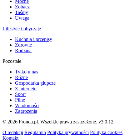
Mocne
Zobacz
Taśmy
Uwaga
Lifestyle i obyczaje
Kuchnia i przepisy
Zdrowie
Rodzina
Pozostałe
Tylko u nas
Różne
Gospodarka głupcze
Z internetu
Sport
Pilne
Wiadomości
Zagrożenia
© 2026 Fronda.pl. Wszelkie prawa zastrzeżone.
v3.0.12
O redakcji
Regulamin
Polityka prywatności
Polityka cookies
Kontakt