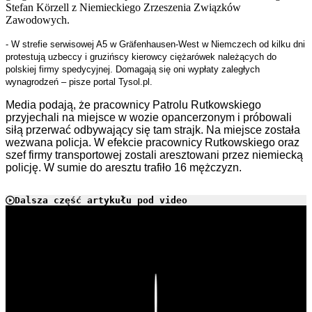
Stefan Körzell z Niemieckiego Zrzeszenia Związków
Zawodowych.
- W strefie serwisowej A5 w Gräfenhausen-West w Niemczech od kilku dni
protestują uzbeccy i gruzińscy kierowcy ciężarówek należących do
polskiej firmy spedycyjnej. Domagają się oni wypłaty zaległych
wynagrodzeń –
pisze portal Tysol.pl.
Media podają, że pracownicy Patrolu Rutkowskiego
przyjechali na miejsce w wozie opancerzonym i próbowali
siłą przerwać odbywający się tam strajk. Na miejsce została
wezwana policja. W efekcie pracownicy Rutkowskiego oraz
szef firmy transportowej zostali aresztowani przez niemiecką
policję. W sumie do aresztu trafiło 16 mężczyzn.
Dalsza część artykułu pod video
Play