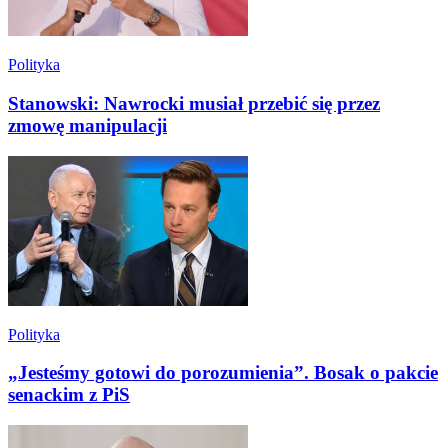
Polityka
Stanowski: Nawrocki musiał przebić się przez
zmowę manipulacji
Polityka
„Jesteśmy gotowi do porozumienia”. Bosak o pakcie
senackim z PiS