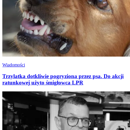
Wiadomości
Trzylatka dotkliwie pogryziona przez psa. Do akcji
ratunkowej użyto śmigłowca LPR