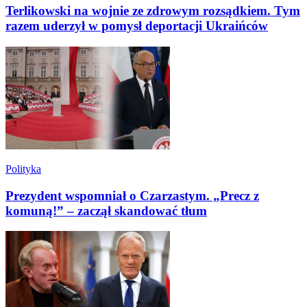
Terlikowski na wojnie ze zdrowym rozsądkiem. Tym
razem uderzył w pomysł deportacji Ukraińców
Polityka
Prezydent wspomniał o Czarzastym. „Precz z
komuną!” – zaczął skandować tłum