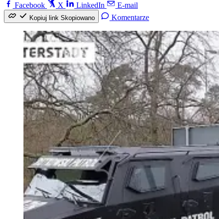
Facebook
X
LinkedIn
E-mail
Komentarze
Kopiuj link
Skopiowano