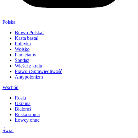
Polska
Brawo Polska!
Kasta basta!
Polityka
Wojsko
Pamiętamy
Sondaż
Wieści z kraju
Prawo i Sprawiedliwość
Antypolonizm
Wschód
Rosja
Ukraina
Białoruś
Ruska smuta
Łowcy onuc
Świat