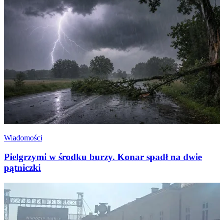
Wiadomości
Pielgrzymi w środku burzy. Konar spadł na dwie
pątniczki