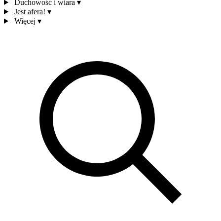
Duchowość i wiara
▾
Jest afera!
▾
Więcej
▾