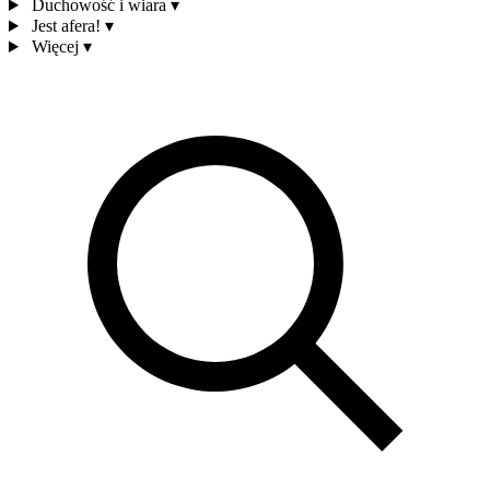
Duchowość i wiara
▾
Jest afera!
▾
Więcej
▾