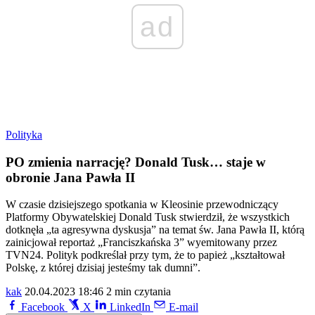
ad
Polityka
PO zmienia narrację? Donald Tusk… staje w
obronie Jana Pawła II
W czasie dzisiejszego spotkania w Kleosinie przewodniczący
Platformy Obywatelskiej Donald Tusk stwierdził, że wszystkich
dotknęła „ta agresywna dyskusja” na temat św. Jana Pawła II, którą
zainicjował reportaż „Franciszkańska 3” wyemitowany przez
TVN24. Polityk podkreślał przy tym, że to papież „kształtował
Polskę, z której dzisiaj jesteśmy tak dumni”.
kak
20.04.2023 18:46
2 min czytania
Facebook
X
LinkedIn
E-mail