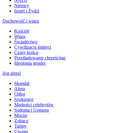
NATO
Niemcy
Izrael i Żydzi
Duchowość i wiara
Kościół
Wiara
Świadectwo
Cywilizacja śmierci
Czasy końca
Prześladowanie chrześcijan
Ideologia gender
Jest afera!
Skandal
Afera
Odlot
Szokujące
Mądrości celebrytów
Sodoma i Gomora
Mocne
Zobacz
Taśmy
Uwaga