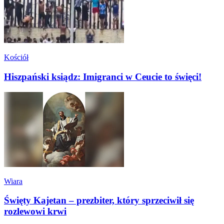
Kościół
Hiszpański ksiądz: Imigranci w Ceucie to święci!
Wiara
Święty Kajetan – prezbiter, który sprzeciwił się
rozlewowi krwi