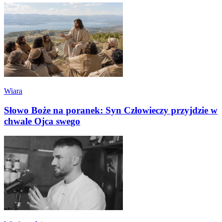
Wiara
Słowo Boże na poranek: Syn Człowieczy przyjdzie w
chwale Ojca swego