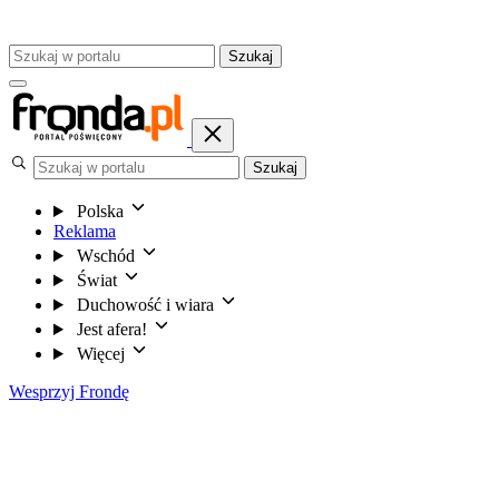
Szukaj
Szukaj
Polska
Reklama
Wschód
Świat
Duchowość i wiara
Jest afera!
Więcej
Wesprzyj Frondę