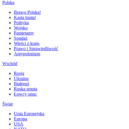
Polska
Brawo Polska!
Kasta basta!
Polityka
Wojsko
Pamiętamy
Sondaż
Wieści z kraju
Prawo i Sprawiedliwość
Antypolonizm
Wschód
Rosja
Ukraina
Białoruś
Ruska smuta
Łowcy onuc
Świat
Unia Europejska
Europa
USA