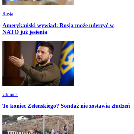
Rosja
Amerykański wywiad: Rosja może uderzyć w
NATO już jesienią
Ukraina
To koniec Zełenskiego? Sondaż nie zostawia złudzeń