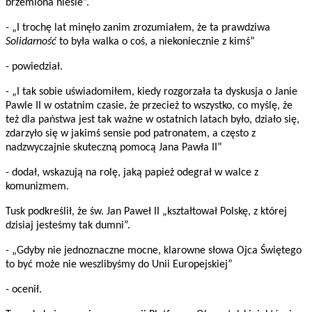
brzemiona niesie”.
- „I trochę lat minęło zanim zrozumiałem, że ta prawdziwa
Solidarność
to była walka o coś, a niekoniecznie z kimś”
- powiedział.
- „I tak sobie uświadomiłem, kiedy rozgorzała ta dyskusja o Janie
Pawle II w ostatnim czasie, że przecież to wszystko, co myślę, że
też dla państwa jest tak ważne w ostatnich latach było, działo się,
zdarzyło się w jakimś sensie pod patronatem, a często z
nadzwyczajnie skuteczną pomocą Jana Pawła II”
- dodał, wskazują na rolę, jaką papież odegrał w walce z
komunizmem.
Tusk podkreślił, że św. Jan Paweł II „kształtował Polskę, z której
dzisiaj jesteśmy tak dumni”.
- „Gdyby nie jednoznaczne mocne, klarowne słowa Ojca Świętego
to być może nie weszlibyśmy do Unii Europejskiej”
- ocenił.