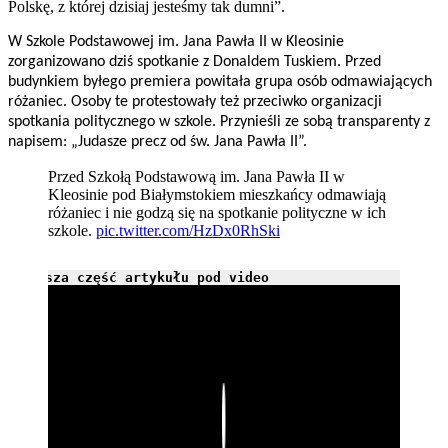
Polskę, z której dzisiaj jesteśmy tak dumni”.
W Szkole Podstawowej im. Jana Pawła II w Kleosinie
zorganizowano dziś spotkanie z Donaldem Tuskiem. Przed
budynkiem byłego premiera powitała grupa osób odmawiających
różaniec. Osoby te protestowały też przeciwko organizacji
spotkania politycznego w szkole. Przynieśli ze sobą transparenty z
napisem: „Judasze precz od św. Jana Pawła II”.
Przed Szkołą Podstawową im. Jana Pawła II w
Kleosinie pod Białymstokiem mieszkańcy odmawiają
różaniec i nie godzą się na spotkanie polityczne w ich
szkole.
pic.twitter.com/HzDx0RhSki
Dalsza część artykułu pod video
Play