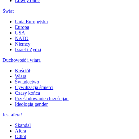
Łowcy onuc
Świat
Unia Europejska
Europa
USA
NATO
Niemcy
Izrael i Żydzi
Duchowość i wiara
Kościół
Wiara
Świadectwo
Cywilizacja śmierci
Czasy końca
Prześladowanie chrześcijan
Ideologia gender
Jest afera!
Skandal
Afera
Odlot