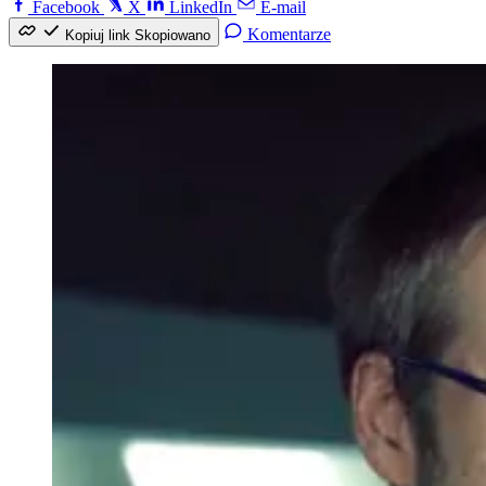
Facebook
X
LinkedIn
E-mail
Komentarze
Kopiuj link
Skopiowano