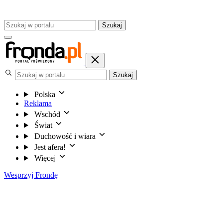
Szukaj
Szukaj
Polska
Reklama
Wschód
Świat
Duchowość i wiara
Jest afera!
Więcej
Wesprzyj Frondę