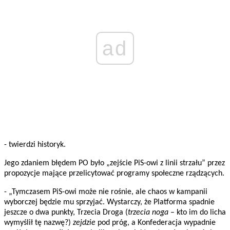
ad
- twierdzi historyk.
Jego zdaniem błędem PO było „zejście PiS-owi z linii strzału” przez
propozycje mające przelicytować programy społeczne rządzących.
- „Tymczasem PiS-owi może nie rośnie, ale chaos w kampanii
wyborczej będzie mu sprzyjać. Wystarczy, że Platforma spadnie
jeszcze o dwa punkty, Trzecia Droga (
trzecia noga
– kto im do licha
wymyślił tę nazwę?)
zejdzie
pod próg, a Konfederacja wypadnie