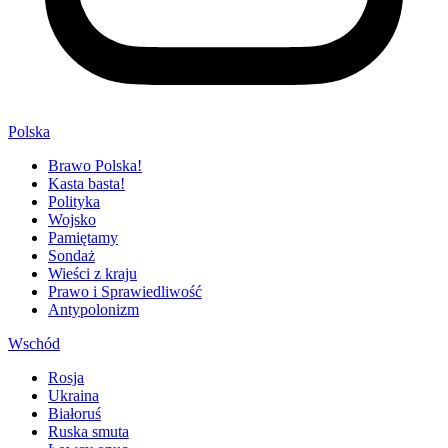
Polska
Brawo Polska!
Kasta basta!
Polityka
Wojsko
Pamiętamy
Sondaż
Wieści z kraju
Prawo i Sprawiedliwość
Antypolonizm
Wschód
Rosja
Ukraina
Białoruś
Ruska smuta