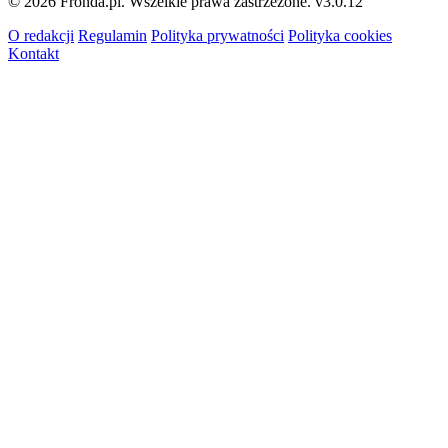
© 2026 Fronda.pl. Wszelkie prawa zastrzeżone.
v3.0.12
O redakcji
Regulamin
Polityka prywatności
Polityka cookies
Kontakt