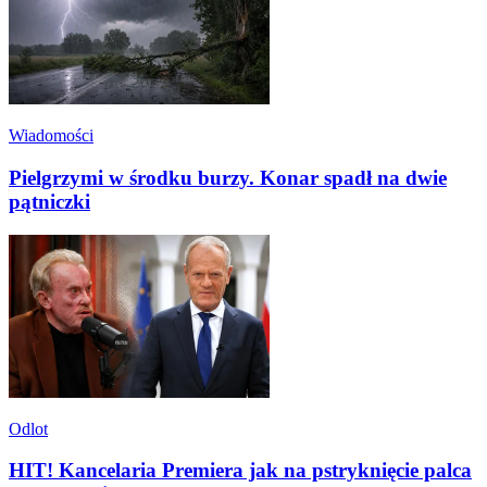
Wiadomości
Pielgrzymi w środku burzy. Konar spadł na dwie
pątniczki
Odlot
HIT! Kancelaria Premiera jak na pstryknięcie palca