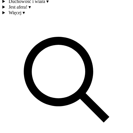
Duchowość i wiara
▾
Jest afera!
▾
Więcej
▾