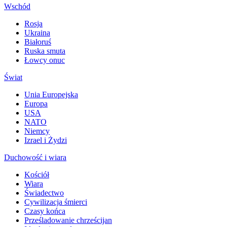
Wschód
Rosja
Ukraina
Białoruś
Ruska smuta
Łowcy onuc
Świat
Unia Europejska
Europa
USA
NATO
Niemcy
Izrael i Żydzi
Duchowość i wiara
Kościół
Wiara
Świadectwo
Cywilizacja śmierci
Czasy końca
Prześladowanie chrześcijan