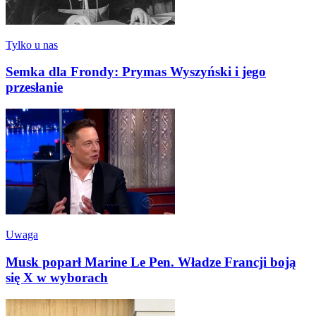
Tylko u nas
Semka dla Frondy: Prymas Wyszyński i jego
przesłanie
Uwaga
Musk poparł Marine Le Pen. Władze Francji boją
się X w wyborach