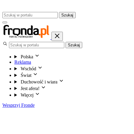
Szukaj
Szukaj
Polska
Reklama
Wschód
Świat
Duchowość i wiara
Jest afera!
Więcej
Wesprzyj Frondę