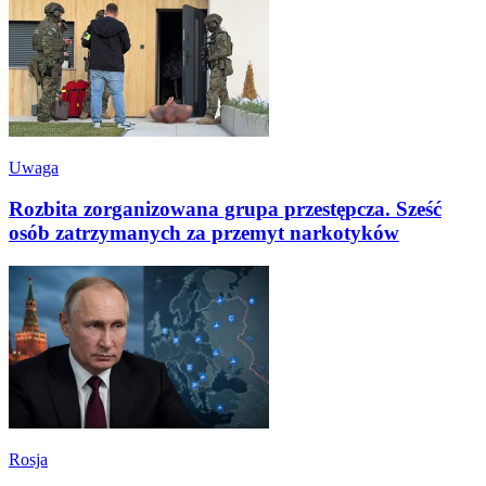
Uwaga
Rozbita zorganizowana grupa przestępcza. Sześć
osób zatrzymanych za przemyt narkotyków
Rosja