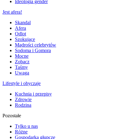
Ideologia gender
Jest afera!
Skandal
Afera
Odlot
Szokujące
Mądrości celebrytów
Sodoma i Gomora
Mocne
Zobacz
Taśmy
Uwaga
Lifestyle i obyczaje
Kuchnia i przepisy
Zdrowie
Rodzina
Pozostałe
Tylko u nas
Różne
Gospodarka głupcze