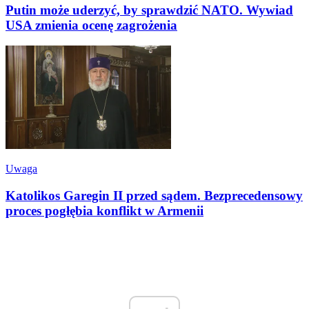
Putin może uderzyć, by sprawdzić NATO. Wywiad
USA zmienia ocenę zagrożenia
Uwaga
Katolikos Garegin II przed sądem. Bezprecedensowy
proces pogłębia konflikt w Armenii