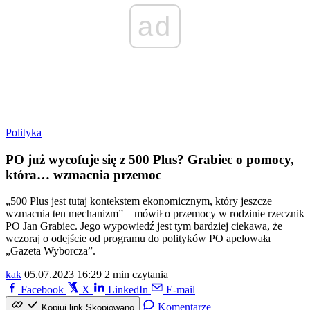
ad
Polityka
PO już wycofuje się z 500 Plus? Grabiec o pomocy,
która… wzmacnia przemoc
„500 Plus jest tutaj kontekstem ekonomicznym, który jeszcze
wzmacnia ten mechanizm” – mówił o przemocy w rodzinie rzecznik
PO Jan Grabiec. Jego wypowiedź jest tym bardziej ciekawa, że
wczoraj o odejście od programu do polityków PO apelowała
„Gazeta Wyborcza”.
kak
05.07.2023 16:29
2 min czytania
Facebook
X
LinkedIn
E-mail
Komentarze
Kopiuj link
Skopiowano