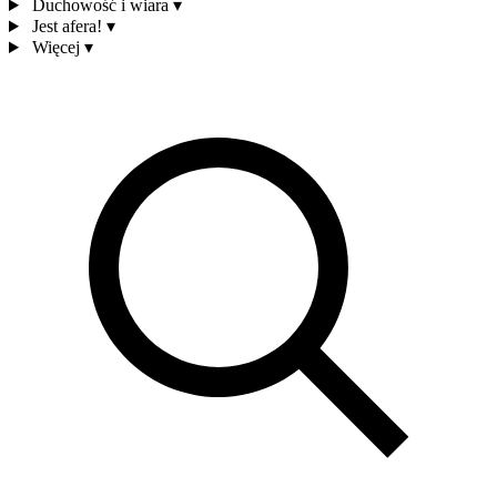
Duchowość i wiara
▾
Jest afera!
▾
Więcej
▾