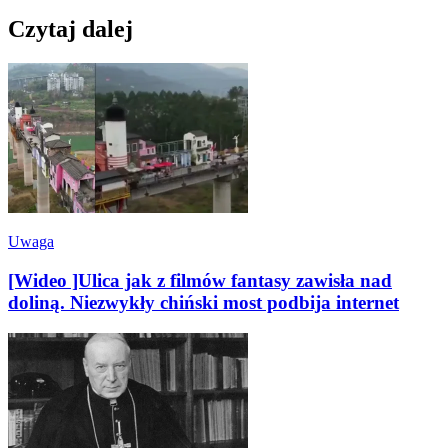
Czytaj dalej
Uwaga
[Wideo ]Ulica jak z filmów fantasy zawisła nad
doliną. Niezwykły chiński most podbija internet