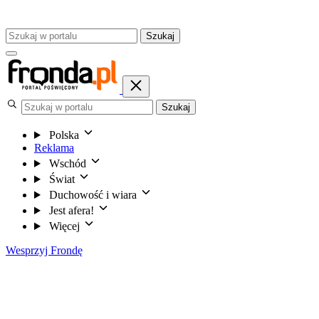
Szukaj
Szukaj
Polska
Reklama
Wschód
Świat
Duchowość i wiara
Jest afera!
Więcej
Wesprzyj Frondę