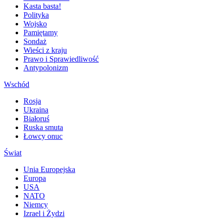
Kasta basta!
Polityka
Wojsko
Pamiętamy
Sondaż
Wieści z kraju
Prawo i Sprawiedliwość
Antypolonizm
Wschód
Rosja
Ukraina
Białoruś
Ruska smuta
Łowcy onuc
Świat
Unia Europejska
Europa
USA
NATO
Niemcy
Izrael i Żydzi