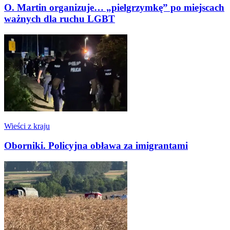
O. Martin organizuje… „pielgrzymkę” po miejscach
ważnych dla ruchu LGBT
Wieści z kraju
Oborniki. Policyjna obława za imigrantami