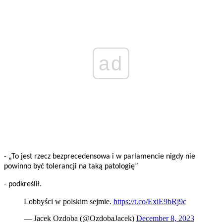
ad
- „To jest rzecz bezprecedensowa i w parlamencie nigdy nie
powinno być tolerancji na taką patologię”
- podkreślił.
Lobbyści w polskim sejmie.
https://t.co/ExiE9bRj9c
— Jacek Ozdoba (@OzdobaJacek)
December 8, 2023