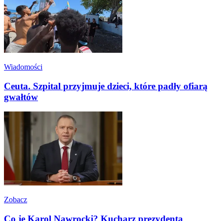
Wiadomości
Ceuta. Szpital przyjmuje dzieci, które padły ofiarą
gwałtów
Zobacz
Co je Karol Nawrocki? Kucharz prezydenta