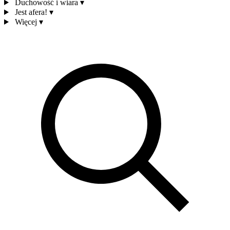
Duchowość i wiara
▾
Jest afera!
▾
Więcej
▾