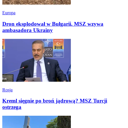
Europa
Dron eksplodował w Bułgarii. MSZ wzywa
ambasadora Ukrainy
Rosja
Kreml sięgnie po broń jądrową? MSZ Turcji
ostrzega