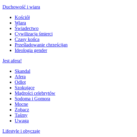
Duchowość i wiara
Kościół
Wiara
Świadectwo
Cywilizacja śmierci
Czasy końca
Prześladowanie chrześcijan
Ideologia gender
Jest afera!
Skandal
Afera
Odlot
Szokujące
Mądrości celebrytów
Sodoma i Gomora
Mocne
Zobacz
Taśmy
Uwaga
Lifestyle i obyczaje