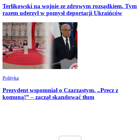
Terlikowski na wojnie ze zdrowym rozsądkiem. Tym
razem uderzył w pomysł deportacji Ukraińców
Polityka
Prezydent wspomniał o Czarzastym. „Precz z
komuną!” – zaczął skandować tłum