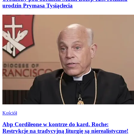
urodzin Prymasa Tysiąclecia
Kościół
Abp Cordileone w kontrze do kard. Roche:
Restrykcje na tradycyjną liturgię są nierealistyczne!