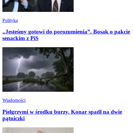
Polityka
„Jesteśmy gotowi do porozumienia”. Bosak o pakcie
senackim z PiS
Wiadomości
Pielgrzymi w środku burzy. Konar spadł na dwie
pątniczki