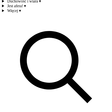
Duchowość i wiara
▾
Jest afera!
▾
Więcej
▾