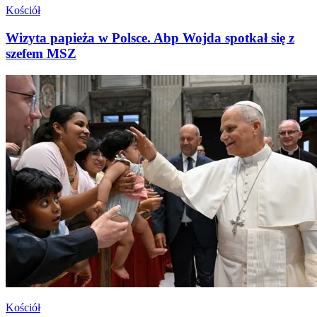
Kościół
Wizyta papieża w Polsce. Abp Wojda spotkał się z
szefem MSZ
Kościół