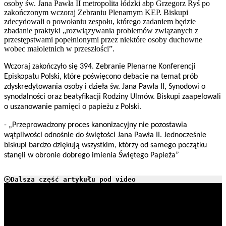
osoby św. Jana Pawła II metropolita łódzki abp Grzegorz Ryś po
zakończonym wczoraj Zebraniu Plenarnym KEP. Biskupi
zdecydowali o powołaniu zespołu, którego zadaniem będzie
zbadanie praktyki „rozwiązywania problemów związanych z
przestępstwami popełnionymi przez niektóre osoby duchowne
wobec małoletnich w przeszłości”.
Wczoraj zakończyło się 394. Zebranie Plenarne Konferencji
Episkopatu Polski, które poświęcono debacie na temat prób
zdyskredytowania osoby i dzieła św. Jana Pawła II, Synodowi o
synodalności oraz beatyfikacji Rodziny Ulmów. Biskupi zaapelowali
o uszanowanie pamięci o papieżu z Polski.
- „Przeprowadzony proces kanonizacyjny nie pozostawia
wątpliwości odnośnie do świętości Jana Pawła II. Jednocześnie
biskupi bardzo dziękują wszystkim, którzy od samego początku
stanęli w obronie dobrego imienia Świętego Papieża”
Dalsza część artykułu pod video