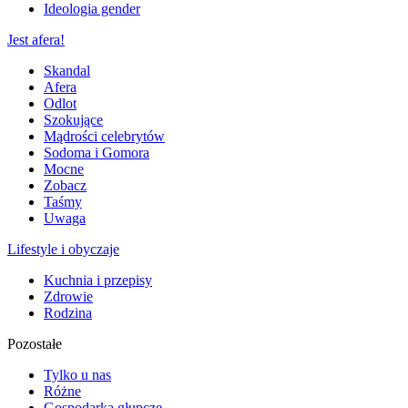
Ideologia gender
Jest afera!
Skandal
Afera
Odlot
Szokujące
Mądrości celebrytów
Sodoma i Gomora
Mocne
Zobacz
Taśmy
Uwaga
Lifestyle i obyczaje
Kuchnia i przepisy
Zdrowie
Rodzina
Pozostałe
Tylko u nas
Różne
Gospodarka głupcze