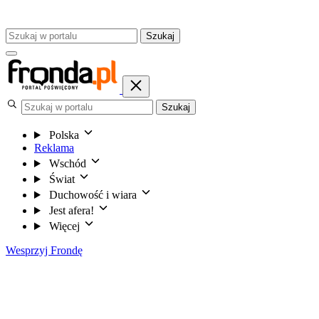
Szukaj
Szukaj
Polska
Reklama
Wschód
Świat
Duchowość i wiara
Jest afera!
Więcej
Wesprzyj Frondę