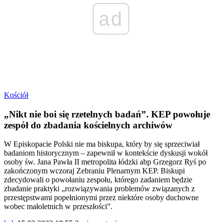
ad
Kościół
„Nikt nie boi się rzetelnych badań”. KEP powołuje
zespół do zbadania kościelnych archiwów
W Episkopacie Polski nie ma biskupa, który by się sprzeciwiał
badaniom historycznym – zapewnił w kontekście dyskusji wokół
osoby św. Jana Pawła II metropolita łódzki abp Grzegorz Ryś po
zakończonym wczoraj Zebraniu Plenarnym KEP. Biskupi
zdecydowali o powołaniu zespołu, którego zadaniem będzie
zbadanie praktyki „rozwiązywania problemów związanych z
przestępstwami popełnionymi przez niektóre osoby duchowne
wobec małoletnich w przeszłości”.