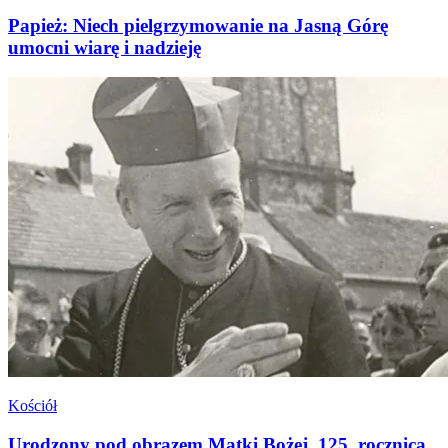
Papież: Niech pielgrzymowanie na Jasną Górę
umocni wiarę i nadzieję
Kościół
Urodzony pod obrazem Matki Bożej. 125. rocznica