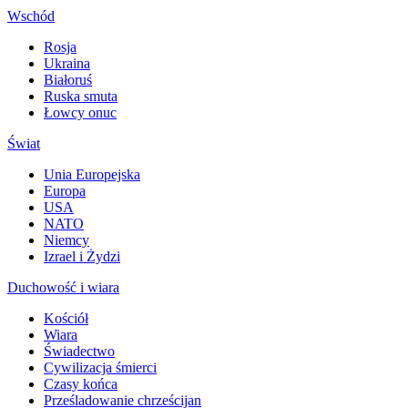
Wschód
Rosja
Ukraina
Białoruś
Ruska smuta
Łowcy onuc
Świat
Unia Europejska
Europa
USA
NATO
Niemcy
Izrael i Żydzi
Duchowość i wiara
Kościół
Wiara
Świadectwo
Cywilizacja śmierci
Czasy końca
Prześladowanie chrześcijan