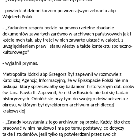
- „Wszyscy biskupi byli za, nikt nie był przeciw”
- powiedział dziennikarzom po wczorajszym zebraniu abp
Wojciech Polak.
- „Zadaniem zespołu będzie na pewno rzetelne zbadanie
dokumentów zawartych zarówno w archiwach państwowych jak i
kościelnych tak, aby treści w nich zawarte ukazać w całości, z
uwzględnieniem praw i stanu wiedzy a także kontekstu społeczno-
kulturowego”
- wyjaśnił prymas.
Metropolita łódzki abp Grzegorz Ryś zapewnił w rozmowie z
Katolicką Agencją Informacyjną, że w Episkopacie Polski nie ma
biskupa, który sprzeciwiałby się badaniom historycznym dot. osoby
św. Jana Pawła II. Zapewnił, że nikt w Kościele nie boi się badań
historycznych. Odniósł się przy tym do swojego doświadczenia z
okresu, w którym był dyrektorem archiwum archidiecezji
krakowskiej.
- „Zasady korzystania z tego archiwum są proste. Każdy, kto chce
pracować w nim naukowo i ma po temu podstawy, co dotyczy
także i studentów, jeśli tylko są potwierdzeni przez swoich