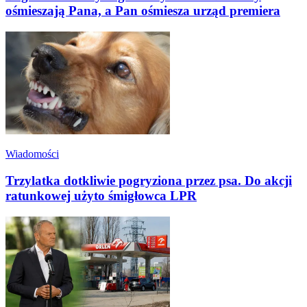
ośmieszają Pana, a Pan ośmiesza urząd premiera
Wiadomości
Trzylatka dotkliwie pogryziona przez psa. Do akcji
ratunkowej użyto śmigłowca LPR