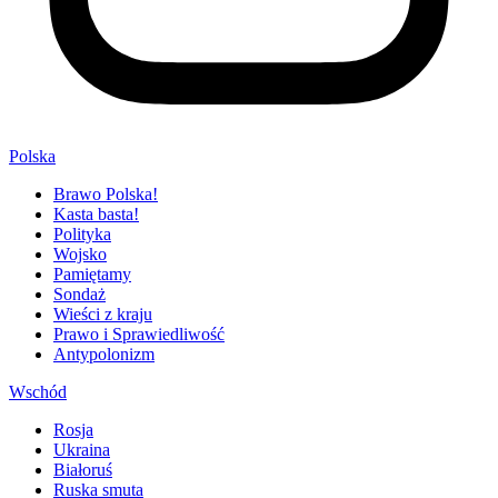
Polska
Brawo Polska!
Kasta basta!
Polityka
Wojsko
Pamiętamy
Sondaż
Wieści z kraju
Prawo i Sprawiedliwość
Antypolonizm
Wschód
Rosja
Ukraina
Białoruś
Ruska smuta