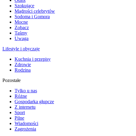
Odlot
Szokujące
Mądrości celebrytów
Sodoma i Gomora
Mocne
Zobacz
Taśmy
Uwaga
Lifestyle i obyczaje
Kuchnia i przepisy
Zdrowie
Rodzina
Pozostałe
Tylko u nas
Różne
Gospodarka głupcze
Z internetu
Sport
Pilne
Wiadomości
Zagrożenia