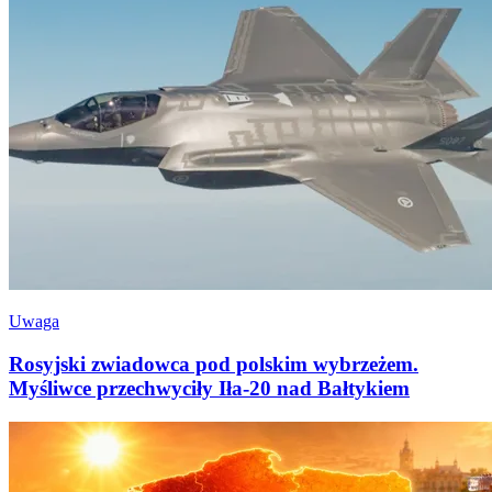
Uwaga
Rosyjski zwiadowca pod polskim wybrzeżem.
Myśliwce przechwyciły Iła-20 nad Bałtykiem