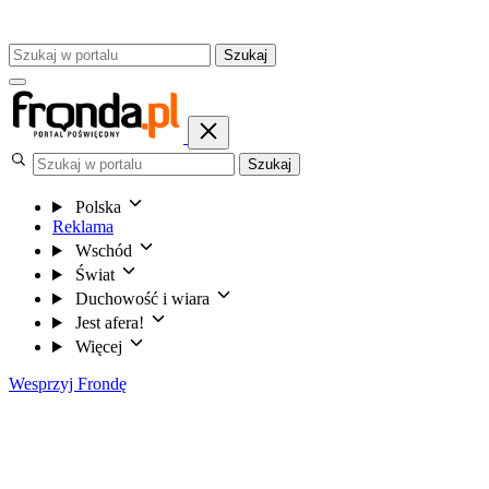
Szukaj
Szukaj
Polska
Reklama
Wschód
Świat
Duchowość i wiara
Jest afera!
Więcej
Wesprzyj Frondę