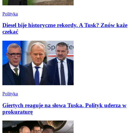
Polityka
Diesel bije historyczne rekordy. A Tusk? Znów każe
czekać
Polityka
Giertych reaguje na słowa Tuska. Polityk uderza w
prokuraturę