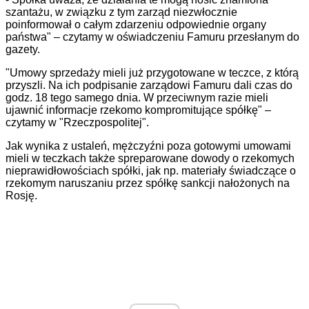
szantażu, w związku z tym zarząd niezwłocznie
poinformował o całym zdarzeniu odpowiednie organy
państwa" – czytamy w oświadczeniu Famuru przesłanym do
gazety.
"Umowy sprzedaży mieli już przygotowane w teczce, z którą
przyszli. Na ich podpisanie zarządowi Famuru dali czas do
godz. 18 tego samego dnia. W przeciwnym razie mieli
ujawnić informacje rzekomo kompromitujące spółkę" –
czytamy w "Rzeczpospolitej".
Jak wynika z ustaleń, mężczyźni poza gotowymi umowami
mieli w teczkach także spreparowane dowody o rzekomych
nieprawidłowościach spółki, jak np. materiały świadczące o
rzekomym naruszaniu przez spółkę sankcji nałożonych na
Rosję.