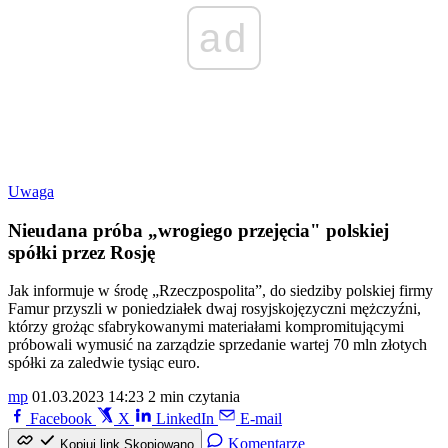
ad
Uwaga
Nieudana próba „wrogiego przejęcia" polskiej
spółki przez Rosję
Jak informuje w środę „Rzeczpospolita”, do siedziby polskiej firmy
Famur przyszli w poniedziałek dwaj rosyjskojęzyczni mężczyźni,
którzy grożąc sfabrykowanymi materiałami kompromitującymi
próbowali wymusić na zarządzie sprzedanie wartej 70 mln złotych
spółki za zaledwie tysiąc euro.
mp
01.03.2023 14:23
2 min czytania
Facebook
X
LinkedIn
E-mail
Komentarze
Kopiuj link
Skopiowano