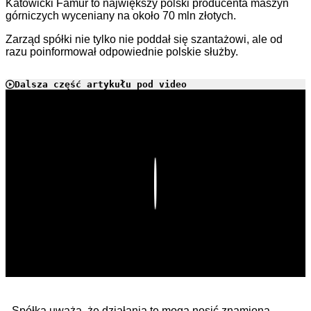
Katowicki Famur to największy polski producenta maszyn
górniczych wyceniany na około 70 mln złotych.
Zarząd spółki nie tylko nie poddał się szantażowi, ale od
razu poinformował odpowiednie polskie służby.
Dalsza część artykułu pod video
Play
- Spółka uważa, że działania te mogą nosić znamiona