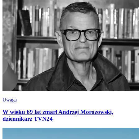
Uwaga
W wieku 69 lat zmarł Andrzej Morozowski,
dziennikarz TVN24