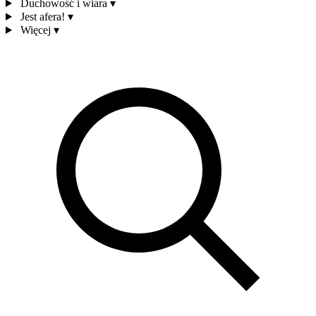
Duchowość i wiara
▾
Jest afera!
▾
Więcej
▾