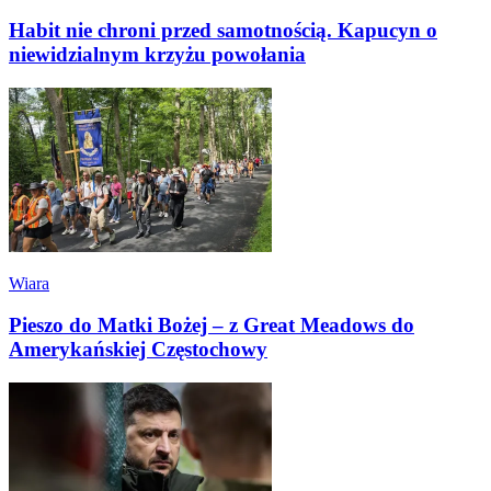
Habit nie chroni przed samotnością. Kapucyn o
niewidzialnym krzyżu powołania
Wiara
Pieszo do Matki Bożej – z Great Meadows do
Amerykańskiej Częstochowy