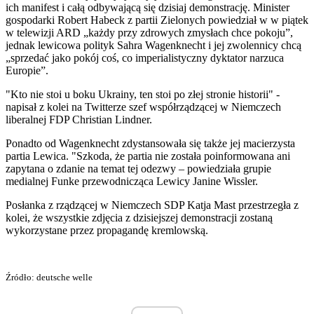
ich manifest i całą odbywającą się dzisiaj demonstrację. Minister
gospodarki Robert Habeck z partii Zielonych powiedział w w piątek
w telewizji ARD „każdy przy zdrowych zmysłach chce pokoju”,
jednak lewicowa polityk Sahra Wagenknecht i jej zwolennicy chcą
„sprzedać jako pokój coś, co imperialistyczny dyktator narzuca
Europie”.
"Kto nie stoi u boku Ukrainy, ten stoi po złej stronie historii" -
napisał z kolei na Twitterze szef współrządzącej w Niemczech
liberalnej FDP Christian Lindner.
Ponadto od Wagenknecht zdystansowała się także jej macierzysta
partia Lewica. "Szkoda, że partia nie została poinformowana ani
zapytana o zdanie na temat tej odezwy – powiedziała grupie
medialnej Funke przewodnicząca Lewicy Janine Wissler.
Posłanka z rządzącej w Niemczech SDP Katja Mast przestrzegła z
kolei, że wszystkie zdjęcia z dzisiejszej demonstracji zostaną
wykorzystane przez propagandę kremlowską.
Źródło: deutsche welle