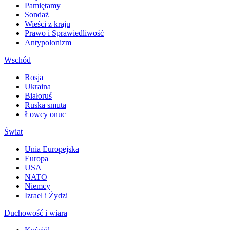
Pamiętamy
Sondaż
Wieści z kraju
Prawo i Sprawiedliwość
Antypolonizm
Wschód
Rosja
Ukraina
Białoruś
Ruska smuta
Łowcy onuc
Świat
Unia Europejska
Europa
USA
NATO
Niemcy
Izrael i Żydzi
Duchowość i wiara