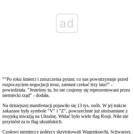
ad
""Po roku śmierci i zniszczenia pytam: co nas powstrzymuje przed
rozpoczęciem negocjacji teraz, zamiast czekać trzy lata?" -
powiedziała. "Jesteśmy tu, bo nie czujemy się reprezentowani przez
niemiecki rząd" - dodała.
Na dzisiejszej manifestacji pojawiło się 13 tys. osób. W jej trakcie
zakazane były symbole "V" i "Z", powszechnie już utożsamiane z
rosyjską inwazją na Ukrainę. Widać było wiele flag Rosji. Nikt nie
przyniósł za to flag ukraińskich.
Czołowi niemieccy politycy skrytykowali Wagenknecht, Schwarzer,