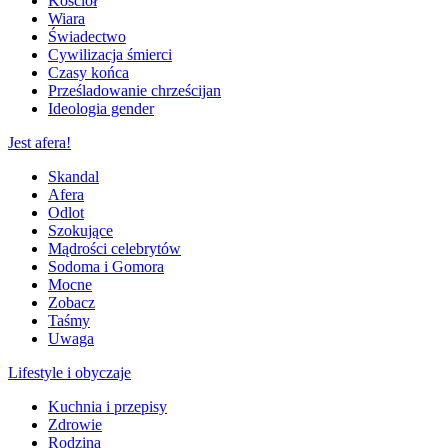
Kościół
Wiara
Świadectwo
Cywilizacja śmierci
Czasy końca
Prześladowanie chrześcijan
Ideologia gender
Jest afera!
Skandal
Afera
Odlot
Szokujące
Mądrości celebrytów
Sodoma i Gomora
Mocne
Zobacz
Taśmy
Uwaga
Lifestyle i obyczaje
Kuchnia i przepisy
Zdrowie
Rodzina