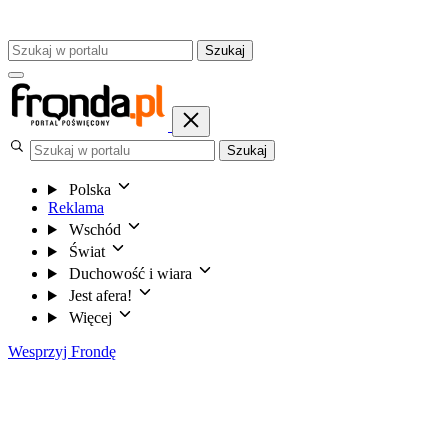
Szukaj
Szukaj
Polska
Reklama
Wschód
Świat
Duchowość i wiara
Jest afera!
Więcej
Wesprzyj Frondę