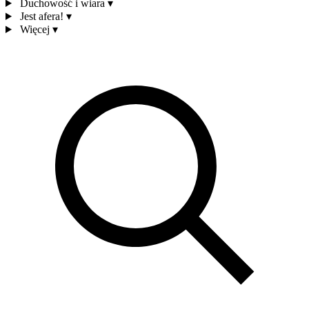
Duchowość i wiara
▾
Jest afera!
▾
Więcej
▾