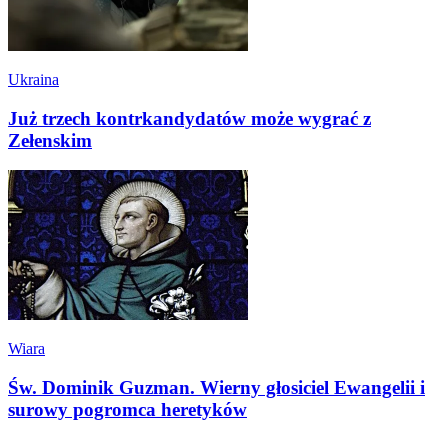
Ukraina
Już trzech kontrkandydatów może wygrać z
Zełenskim
Wiara
Św. Dominik Guzman. Wierny głosiciel Ewangelii i
surowy pogromca heretyków