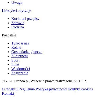
Uwaga
Lifestyle i obyczaje
Kuchnia i przepisy
Zdrowie
Rodzina
Pozostałe
Tylko u nas
Różne
Gospodarka głupcze
Z internetu
Sport
Pilne
Wiadomości
Zagrożenia
© 2026 Fronda.pl. Wszelkie prawa zastrzeżone.
v3.0.12
O redakcji
Regulamin
Polityka prywatności
Polityka cookies
Kontakt