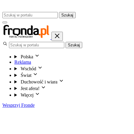
Szukaj
Szukaj
Polska
Reklama
Wschód
Świat
Duchowość i wiara
Jest afera!
Więcej
Wesprzyj Frondę