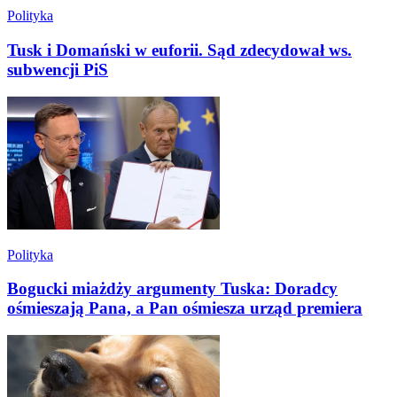
Polityka
Tusk i Domański w euforii. Sąd zdecydował ws.
subwencji PiS
Polityka
Bogucki miażdży argumenty Tuska: Doradcy
ośmieszają Pana, a Pan ośmiesza urząd premiera