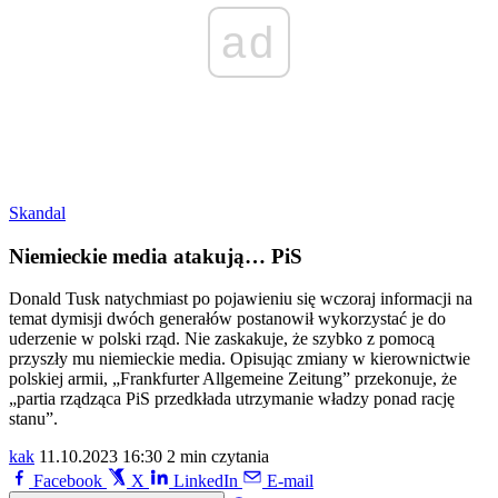
ad
Skandal
Niemieckie media atakują… PiS
Donald Tusk natychmiast po pojawieniu się wczoraj informacji na
temat dymisji dwóch generałów postanowił wykorzystać je do
uderzenie w polski rząd. Nie zaskakuje, że szybko z pomocą
przyszły mu niemieckie media. Opisując zmiany w kierownictwie
polskiej armii, „Frankfurter Allgemeine Zeitung” przekonuje, że
„partia rządząca PiS przedkłada utrzymanie władzy ponad rację
stanu”.
kak
11.10.2023 16:30
2 min czytania
Facebook
X
LinkedIn
E-mail