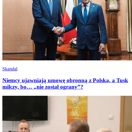
Skandal
Niemcy ujawniają umowę obronną z Polska, a Tusk
milczy, bo… „nie został ograny”?