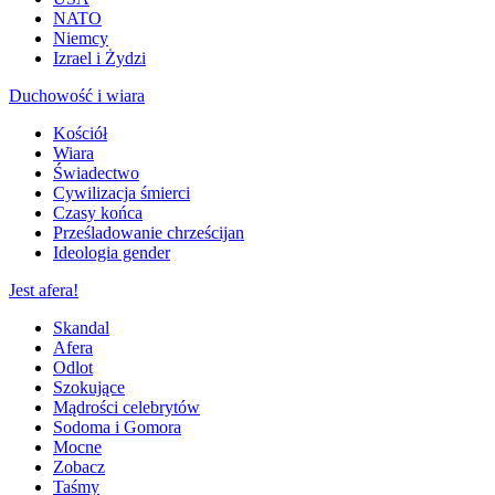
NATO
Niemcy
Izrael i Żydzi
Duchowość i wiara
Kościół
Wiara
Świadectwo
Cywilizacja śmierci
Czasy końca
Prześladowanie chrześcijan
Ideologia gender
Jest afera!
Skandal
Afera
Odlot
Szokujące
Mądrości celebrytów
Sodoma i Gomora
Mocne
Zobacz
Taśmy