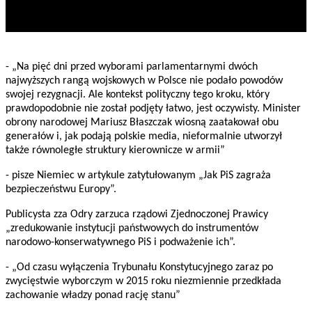
- „Na pięć dni przed wyborami parlamentarnymi dwóch
najwyższych rangą wojskowych w Polsce nie podało powodów
swojej rezygnacji. Ale kontekst polityczny tego kroku, który
prawdopodobnie nie został podjęty łatwo, jest oczywisty. Minister
obrony narodowej Mariusz Błaszczak wiosną zaatakował obu
generałów i, jak podają polskie media, nieformalnie utworzył
także równoległe struktury kierownicze w armii”
- pisze Niemiec w artykule zatytułowanym „Jak PiS zagraża
bezpieczeństwu Europy”.
Publicysta zza Odry zarzuca rządowi Zjednoczonej Prawicy
„zredukowanie instytucji państwowych do instrumentów
narodowo-konserwatywnego PiS i podważenie ich”.
- „Od czasu wyłączenia Trybunału Konstytucyjnego zaraz po
zwycięstwie wyborczym w 2015 roku niezmiennie przedkłada
zachowanie władzy ponad rację stanu”