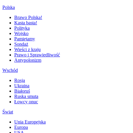
Polska
Brawo Polska!
Kasta basta!
Polityka
Wojsko
Pamiętamy
Sondaż
Wieści z kraju
Prawo i Sprawiedliwość
Antypolonizm
Wschód
Rosja
Ukraina
Białoruś
Ruska smuta
Łowcy onuc
Świat
Unia Europejska
Europa
USA