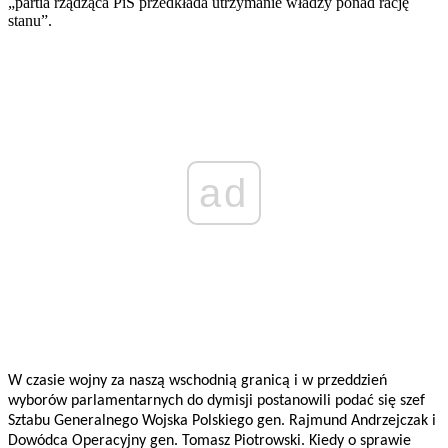
„partia rządząca PiS przedkłada utrzymanie władzy ponad rację
stanu”.
ad
W czasie wojny za naszą wschodnią granicą i w przeddzień
wyborów parlamentarnych do dymisji postanowili podać się szef
Sztabu Generalnego Wojska Polskiego gen. Rajmund Andrzejczak i
Dowódca Operacyjny gen. Tomasz Piotrowski. Kiedy o sprawie