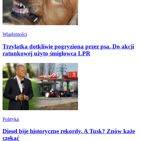
Wiadomości
Trzylatka dotkliwie pogryziona przez psa. Do akcji
ratunkowej użyto śmigłowca LPR
Polityka
Diesel bije historyczne rekordy. A Tusk? Znów każe
czekać