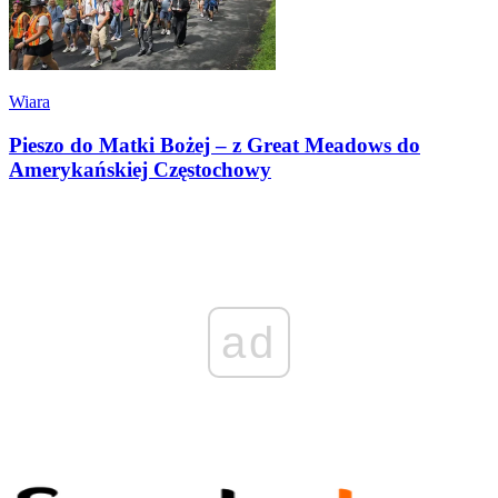
Wiara
Pieszo do Matki Bożej – z Great Meadows do
Amerykańskiej Częstochowy
ad