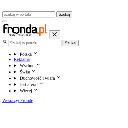
Szukaj
Szukaj
Polska
Reklama
Wschód
Świat
Duchowość i wiara
Jest afera!
Więcej
Wesprzyj Frondę