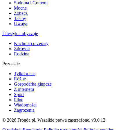
Sodoma i Gomora
Mocne
Zobacz
Taśmy
Uwaga
Lifestyle i obyczaje
Kuchnia i przepisy
Zdrowie
Rodzina
Pozostałe
Tylko u nas
Różne
Gospodarka głupcze
Z internetu
Sport
Pilne
Wiadomości
Zagrożenia
© 2026 Fronda.pl. Wszelkie prawa zastrzeżone.
v3.0.12
O redakcji
Regulamin
Polityka prywatności
Polityka cookies