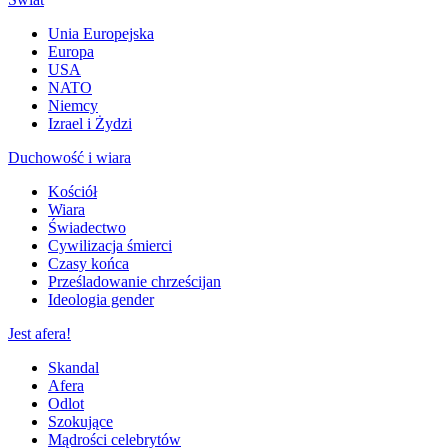
Unia Europejska
Europa
USA
NATO
Niemcy
Izrael i Żydzi
Duchowość i wiara
Kościół
Wiara
Świadectwo
Cywilizacja śmierci
Czasy końca
Prześladowanie chrześcijan
Ideologia gender
Jest afera!
Skandal
Afera
Odlot
Szokujące
Mądrości celebrytów