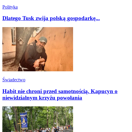
Polityka
Dlatego Tusk zwija polską gospodarkę...
Świadectwo
Habit nie chroni przed samotnością. Kapucyn o
niewidzialnym krzyżu powołania