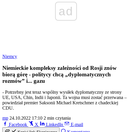
ad
Niemcy
Niemieckie kompleksy zależności od Rosji znów
biorą górę - politycy chcą „dyplomatycznych
rozmów” i... gazu
- Potrzebny jest teraz wspólny wysiłek dyplomatyczny ze strony
UE, USA, Chin, Indii i Japonii. Ta wojna musi zostać przerwana –
powiedział premier Saksonii Michael Kretschmer z chadeckiej
CDU.
mp
24.10.2022 17:10
2 min czytania
Facebook
X
LinkedIn
E-mail
Komentarze