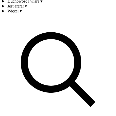
Duchowość i wiara
▾
Jest afera!
▾
Więcej
▾