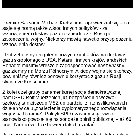
Premier Saksonii, Michael Kretschmer opowiedział się –
co
staje się normą także wśród innych polityków -
za
wznowieniem dostaw gazu z
e zbrodniczej
Rosji po
zakończeniu wojny.
Niektórzy mówią nawet o przyspieszeniu
wznowienia dostaw.
- Potrzebujemy długoterminowych kontraktów na dostawy
gazu skroplonego z USA, Kataru i innych krajów arabskich.
Ponadto musimy wreszcie zagospodarować nasz własny
gaz ziemny na Morzu Północnym.
A kiedy wojna się skończy,
powinniśmy również ponownie korzystać z gazu z Rosji –
stwierdził Kretschmer
.
Z kolei dzef grupy parlamentarnej socjaldemokratycznej
partii SPD Rolf Muetzenich już bezpośrednio wezwał
szefową tamtejszego MSZ do bardziej zintensyfikowanych
działań w celu „znalezienia dyplomatycznego rozwiązania
wojny na Ukrainie”. Polityk SPD uzasadniając swoje
stanowisko powołał się na sondaże opinii publicznej – aż 60
proc. Niemców chce bowiem takich działań.
Jeszcze inny niemiecki polityk
Dietmar Bartsch, lider frakcji