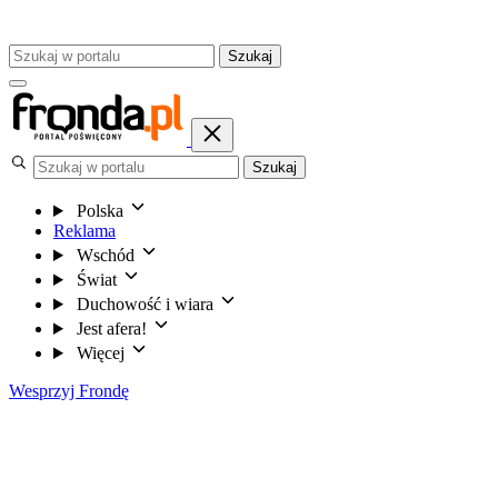
Szukaj
Szukaj
Polska
Reklama
Wschód
Świat
Duchowość i wiara
Jest afera!
Więcej
Wesprzyj Frondę