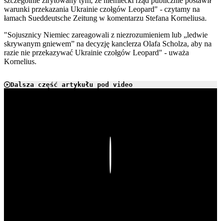
szczególnie zirytowany tym, że niemiecki rząd publicznie postawił
warunki przekazania Ukrainie czołgów Leopard" - czytamy na
łamach Sueddeutsche Zeitung w komentarzu Stefana Korneliusa.
"Sojusznicy Niemiec zareagowali z niezrozumieniem lub „ledwie
skrywanym gniewem” na decyzję kanclerza Olafa Scholza, aby na
razie nie przekazywać Ukrainie czołgów Leopard" - uważa
Kornelius.
Dalsza część artykułu pod video
Play