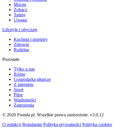
Mocne
Zobacz
Taśmy
Uwaga
Lifestyle i obyczaje
Kuchnia i przepisy
Zdrowie
Rodzina
Pozostałe
Tylko u nas
Różne
Gospodarka głupcze
Z internetu
Sport
Pilne
Wiadomości
Zagrożenia
© 2026 Fronda.pl. Wszelkie prawa zastrzeżone.
v3.0.12
O redakcji
Regulamin
Polityka prywatności
Polityka cookies