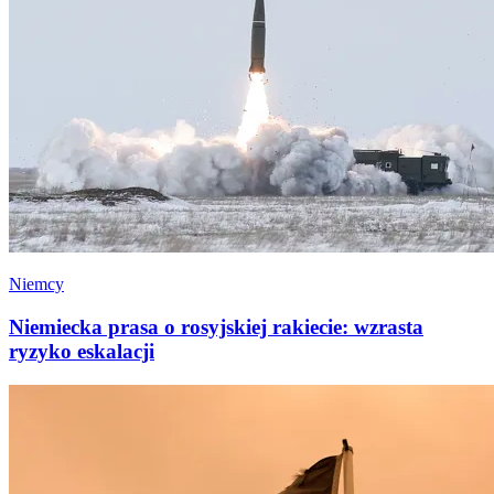
Niemcy
Niemiecka prasa o rosyjskiej rakiecie: wzrasta
ryzyko eskalacji