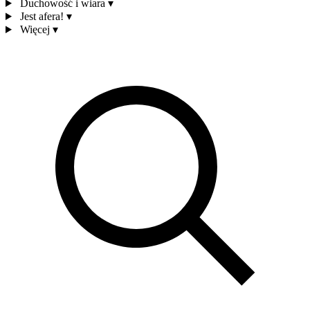
Duchowość i wiara
▾
Jest afera!
▾
Więcej
▾