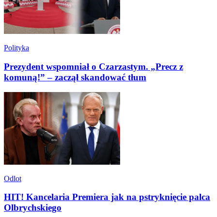
Polityka
Prezydent wspomniał o Czarzastym. „Precz z
komuną!” – zaczął skandować tłum
Odlot
HIT! Kancelaria Premiera jak na pstryknięcie palca
Olbrychskiego