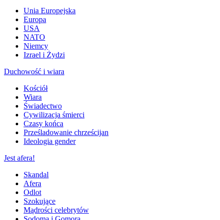
Unia Europejska
Europa
USA
NATO
Niemcy
Izrael i Żydzi
Duchowość i wiara
Kościół
Wiara
Świadectwo
Cywilizacja śmierci
Czasy końca
Prześladowanie chrześcijan
Ideologia gender
Jest afera!
Skandal
Afera
Odlot
Szokujące
Mądrości celebrytów
Sodoma i Gomora