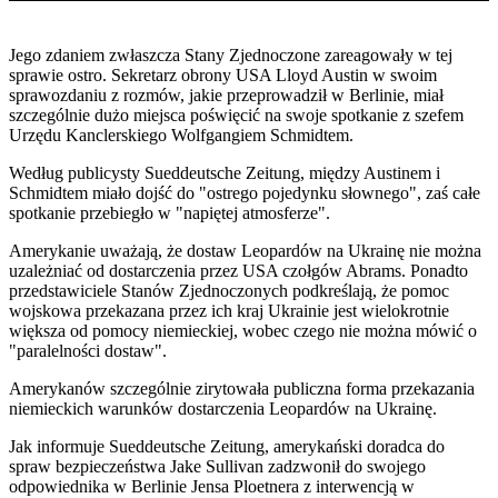
Jego zdaniem zwłaszcza Stany Zjednoczone zareagowały w tej
sprawie ostro. Sekretarz obrony USA Lloyd Austin w swoim
sprawozdaniu z rozmów, jakie przeprowadził w Berlinie, miał
szczególnie dużo miejsca poświęcić na swoje spotkanie z szefem
Urzędu Kanclerskiego Wolfgangiem Schmidtem.
Według publicysty Sueddeutsche Zeitung, między Austinem i
Schmidtem miało dojść do "ostrego pojedynku słownego", zaś całe
spotkanie przebiegło w "napiętej atmosferze".
Amerykanie uważają, że dostaw Leopardów na Ukrainę nie można
uzależniać od dostarczenia przez USA czołgów Abrams. Ponadto
przedstawiciele Stanów Zjednoczonych podkreślają, że pomoc
wojskowa przekazana przez ich kraj Ukrainie jest wielokrotnie
większa od pomocy niemieckiej, wobec czego nie można mówić o
"paralelności dostaw".
Amerykanów szczególnie zirytowała publiczna forma przekazania
niemieckich warunków dostarczenia Leopardów na Ukrainę.
Jak informuje Sueddeutsche Zeitung, amerykański doradca do
spraw bezpieczeństwa Jake Sullivan zadzwonił do swojego
odpowiednika w Berlinie Jensa Ploetnera z interwencją w