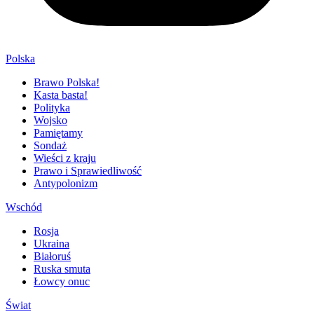
Polska
Brawo Polska!
Kasta basta!
Polityka
Wojsko
Pamiętamy
Sondaż
Wieści z kraju
Prawo i Sprawiedliwość
Antypolonizm
Wschód
Rosja
Ukraina
Białoruś
Ruska smuta
Łowcy onuc
Świat