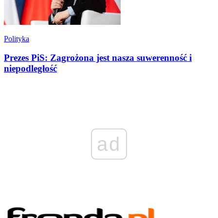
Polityka
Prezes PiS: Zagrożona jest nasza suwerenność i
niepodległość
ad