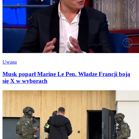
Uwaga
Musk poparł Marine Le Pen. Władze Francji boją
się X w wyborach