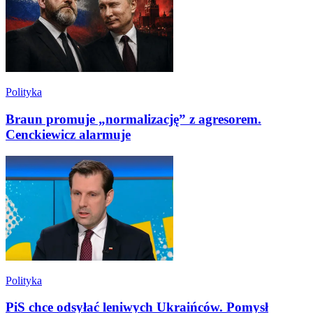
Polityka
Braun promuje „normalizację” z agresorem.
Cenckiewicz alarmuje
Polityka
PiS chce odsyłać leniwych Ukraińców. Pomysł