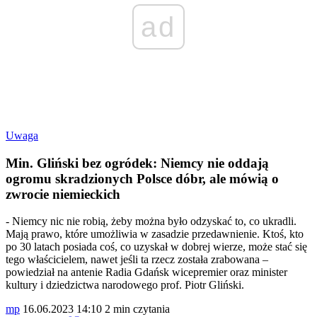
ad
Uwaga
Min. Gliński bez ogródek: Niemcy nie oddają
ogromu skradzionych Polsce dóbr, ale mówią o
zwrocie niemieckich
- Niemcy nic nie robią, żeby można było odzyskać to, co ukradli.
Mają prawo, które umożliwia w zasadzie przedawnienie. Ktoś, kto
po 30 latach posiada coś, co uzyskał w dobrej wierze, może stać się
tego właścicielem, nawet jeśli ta rzecz została zrabowana –
powiedział na antenie Radia Gdańsk wicepremier oraz minister
kultury i dziedzictwa narodowego prof. Piotr Gliński.
mp
16.06.2023 14:10
2 min czytania