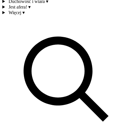
Duchowość i wiara
▾
Jest afera!
▾
Więcej
▾