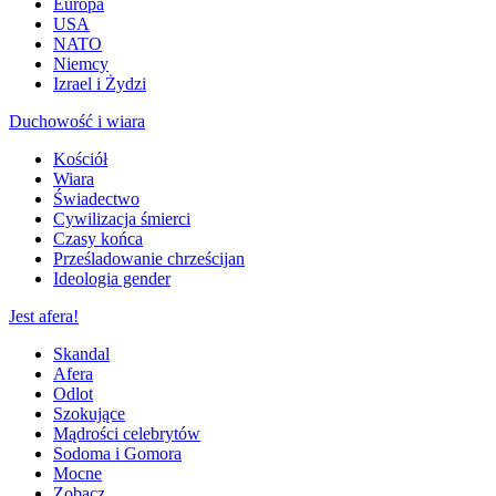
Europa
USA
NATO
Niemcy
Izrael i Żydzi
Duchowość i wiara
Kościół
Wiara
Świadectwo
Cywilizacja śmierci
Czasy końca
Prześladowanie chrześcijan
Ideologia gender
Jest afera!
Skandal
Afera
Odlot
Szokujące
Mądrości celebrytów
Sodoma i Gomora
Mocne
Zobacz