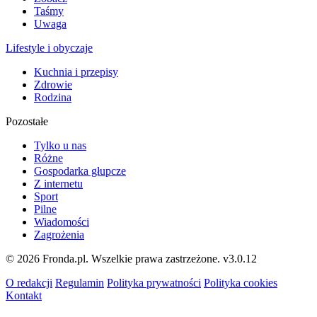
Taśmy
Uwaga
Lifestyle i obyczaje
Kuchnia i przepisy
Zdrowie
Rodzina
Pozostałe
Tylko u nas
Różne
Gospodarka głupcze
Z internetu
Sport
Pilne
Wiadomości
Zagrożenia
© 2026 Fronda.pl. Wszelkie prawa zastrzeżone.
v3.0.12
O redakcji
Regulamin
Polityka prywatności
Polityka cookies
Kontakt