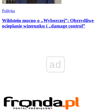
Polityka
Wildstein mocno o „Wyborczej”: Obrzydliwe
ocieplanie wizerunku i „damage control”
ad