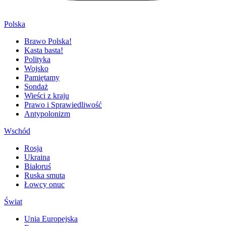
Polska
Brawo Polska!
Kasta basta!
Polityka
Wojsko
Pamiętamy
Sondaż
Wieści z kraju
Prawo i Sprawiedliwość
Antypolonizm
Wschód
Rosja
Ukraina
Białoruś
Ruska smuta
Łowcy onuc
Świat
Unia Europejska