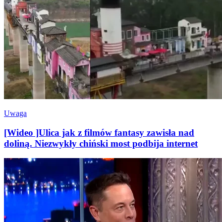
Uwaga
[Wideo ]Ulica jak z filmów fantasy zawisła nad
doliną. Niezwykły chiński most podbija internet