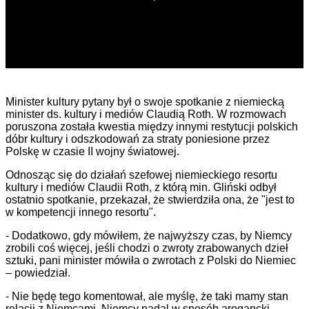
Minister kultury pytany był o swoje spotkanie z niemiecką
minister ds. kultury i mediów Claudią Roth. W rozmowach
poruszona została kwestia między innymi restytucji polskich
dóbr kultury i odszkodowań za straty poniesione przez
Polskę w czasie II wojny światowej.
Odnosząc się do działań szefowej niemieckiego resortu
kultury i mediów Claudii Roth, z którą min. Gliński odbył
ostatnio spotkanie, przekazał, że stwierdziła ona, że "jest to
w kompetencji innego resortu".
- Dodatkowo, gdy mówiłem, że najwyższy czas, by Niemcy
zrobili coś więcej, jeśli chodzi o zwroty zrabowanych dzieł
sztuki, pani minister mówiła o zwrotach z Polski do Niemiec
– powiedział.
- Nie będę tego komentował, ale myślę, że taki mamy stan
relacji z Niemcami. Niemcy nadal w sposób arogancki