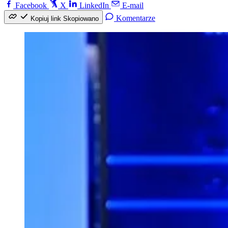
Facebook
X
LinkedIn
E-mail
Komentarze
Kopiuj link
Skopiowano