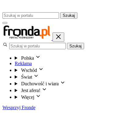
Szukaj
Szukaj
Polska
Reklama
Wschód
Świat
Duchowość i wiara
Jest afera!
Więcej
Wesprzyj Frondę