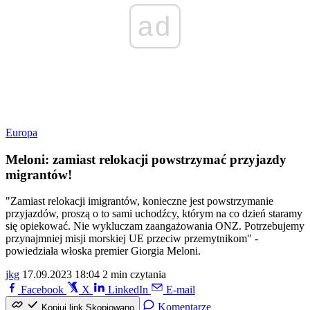
ad
Europa
Meloni: zamiast relokacji powstrzymać przyjazdy
migrantów!
"Zamiast relokacji imigrantów, konieczne jest powstrzymanie
przyjazdów, proszą o to sami uchodźcy, którym na co dzień staramy
się opiekować. Nie wykluczam zaangażowania ONZ. Potrzebujemy
przynajmniej misji morskiej UE przeciw przemytnikom" -
powiedziała włoska premier Giorgia Meloni.
jkg
17.09.2023 18:04
2 min czytania
Facebook
X
LinkedIn
E-mail
Komentarze
Kopiuj link
Skopiowano