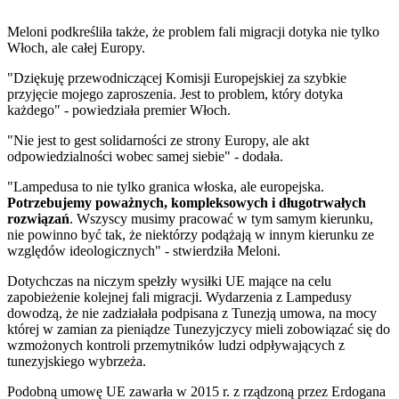
Meloni podkreśliła także, że problem fali migracji dotyka nie tylko
Włoch, ale całej Europy.
"Dziękuję przewodniczącej Komisji Europejskiej za szybkie
przyjęcie mojego zaproszenia. Jest to problem, który dotyka
każdego" - powiedziała premier Włoch.
"Nie jest to gest solidarności ze strony Europy, ale akt
odpowiedzialności wobec samej siebie" - dodała.
"Lampedusa to nie tylko granica włoska, ale europejska.
Potrzebujemy poważnych, kompleksowych i długotrwałych
rozwiązań
. Wszyscy musimy pracować w tym samym kierunku,
nie powinno być tak, że niektórzy podążają w innym kierunku ze
względów ideologicznych" - stwierdziła Meloni.
Dotychczas na niczym spełzły wysiłki UE mające na celu
zapobieżenie kolejnej fali migracji. Wydarzenia z Lampedusy
dowodzą, że nie zadziałała podpisana z Tunezją umowa, na mocy
której w zamian za pieniądze Tunezyjczycy mieli zobowiązać się do
wzmożonych kontroli przemytników ludzi odpływających z
tunezyjskiego wybrzeża.
Podobną umowę UE zawarła w 2015 r. z rządzoną przez Erdogana