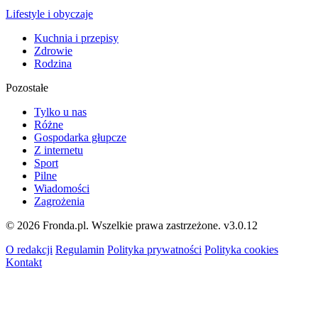
Lifestyle i obyczaje
Kuchnia i przepisy
Zdrowie
Rodzina
Pozostałe
Tylko u nas
Różne
Gospodarka głupcze
Z internetu
Sport
Pilne
Wiadomości
Zagrożenia
© 2026 Fronda.pl. Wszelkie prawa zastrzeżone.
v3.0.12
O redakcji
Regulamin
Polityka prywatności
Polityka cookies
Kontakt