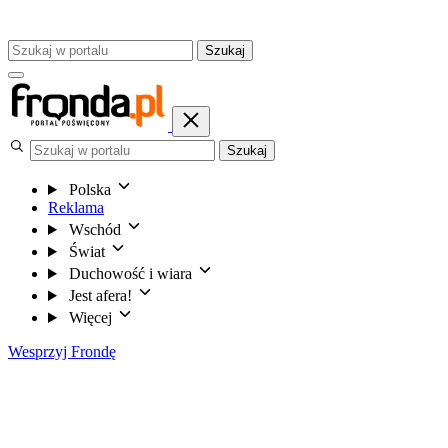
Szukaj
Szukaj
Polska
Reklama
Wschód
Świat
Duchowość i wiara
Jest afera!
Więcej
Wesprzyj Frondę