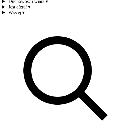
Duchowość i wiara
▾
Jest afera!
▾
Więcej
▾