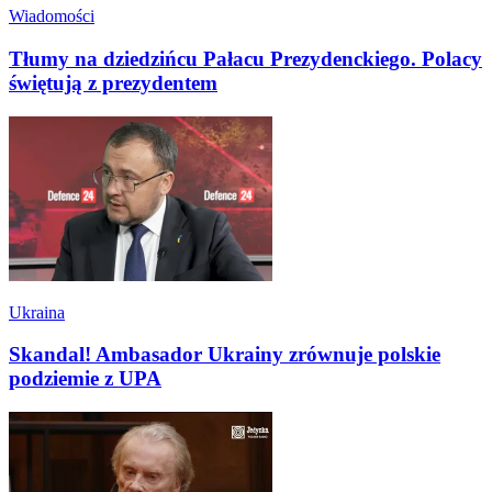
Wiadomości
Tłumy na dziedzińcu Pałacu Prezydenckiego. Polacy
świętują z prezydentem
Ukraina
Skandal! Ambasador Ukrainy zrównuje polskie
podziemie z UPA