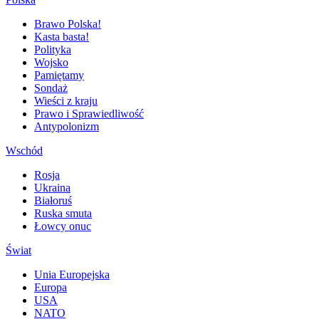
Brawo Polska!
Kasta basta!
Polityka
Wojsko
Pamiętamy
Sondaż
Wieści z kraju
Prawo i Sprawiedliwość
Antypolonizm
Wschód
Rosja
Ukraina
Białoruś
Ruska smuta
Łowcy onuc
Świat
Unia Europejska
Europa
USA
NATO