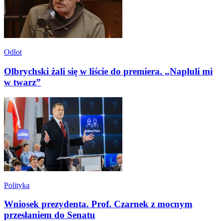
Odlot
Olbrychski żali się w liście do premiera. „Napluli mi
w twarz”
Polityka
Wniosek prezydenta. Prof. Czarnek z mocnym
przesłaniem do Senatu