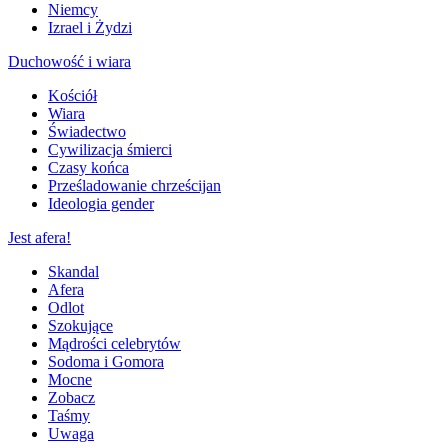
Niemcy
Izrael i Żydzi
Duchowość i wiara
Kościół
Wiara
Świadectwo
Cywilizacja śmierci
Czasy końca
Prześladowanie chrześcijan
Ideologia gender
Jest afera!
Skandal
Afera
Odlot
Szokujące
Mądrości celebrytów
Sodoma i Gomora
Mocne
Zobacz
Taśmy
Uwaga