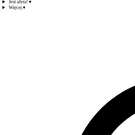
Jest afera!
▾
Więcej
▾