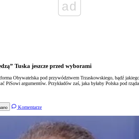
ad
edzą” Tuska jeszcze przed wyborami
orma Obywatelska pod przywództwem Trzaskowskiego, bądź jakiegoś in
dawać PiSowi argumentów. Przykładów zaś, jaka byłaby Polska pod rz
Komentarze
wano