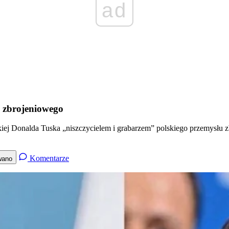
ad
u zbrojeniowego
iej Donalda Tuska „niszczycielem i grabarzem” polskiego przemysłu 
Komentarze
wano