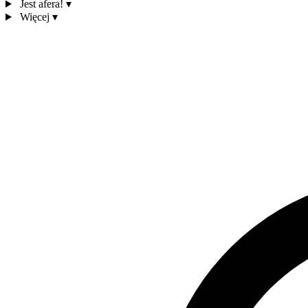
Jest afera!
▾
Więcej
▾