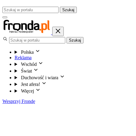
Szukaj
Szukaj
Polska
Reklama
Wschód
Świat
Duchowość i wiara
Jest afera!
Więcej
Wesprzyj Frondę