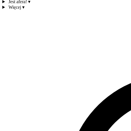
Jest afera!
▾
Więcej
▾