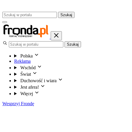
Szukaj
Szukaj
Polska
Reklama
Wschód
Świat
Duchowość i wiara
Jest afera!
Więcej
Wesprzyj Frondę