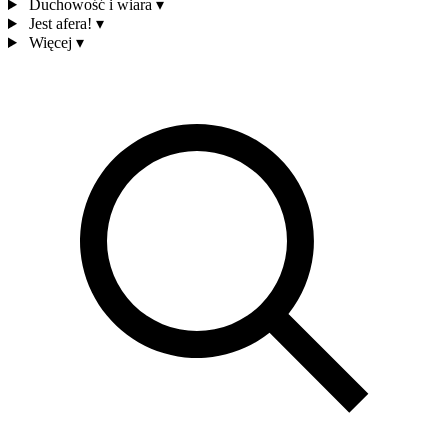
Duchowość i wiara
▾
Jest afera!
▾
Więcej
▾