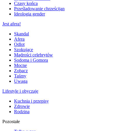
Czasy końca
Prześladowanie chrześcijan
Ideologia gender
Jest afera!
Skandal
Afera
Odlot
Szokujące
Mądrości celebrytów
Sodoma i Gomora
Mocne
Zobacz
Taśmy
Uwaga
Lifestyle i obyczaje
Kuchnia i przepisy
Zdrowie
Rodzina
Pozostałe