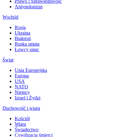
Prawo i Sprawiedliwość
Antypolonizm
Wschód
Rosja
Ukraina
Białoruś
Ruska smuta
Łowcy onuc
Świat
Unia Europejska
Europa
USA
NATO
Niemcy
Izrael i Żydzi
Duchowość i wiara
Kościół
Wiara
Świadectwo
Cywilizacja śmierci