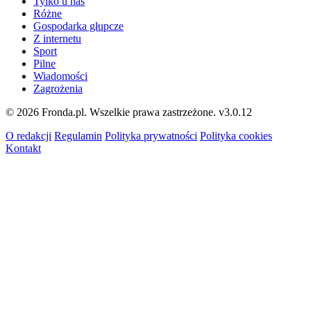
Tylko u nas
Różne
Gospodarka głupcze
Z internetu
Sport
Pilne
Wiadomości
Zagrożenia
© 2026 Fronda.pl. Wszelkie prawa zastrzeżone.
v3.0.12
O redakcji
Regulamin
Polityka prywatności
Polityka cookies
Kontakt