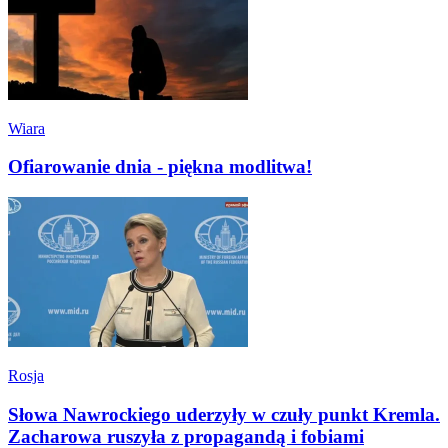
Wiara
Ofiarowanie dnia - piękna modlitwa!
Rosja
Słowa Nawrockiego uderzyły w czuły punkt Kremla.
Zacharowa ruszyła z propagandą i fobiami