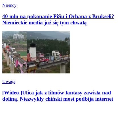
Niemcy
40 mln na pokonanie PiSu i Orbana z Brukseli?
Niemieckie media już się tym chwalą
Uwaga
[Wideo ]Ulica jak z filmów fantasy zawisła nad
doliną. Niezwykły chiński most podbija internet