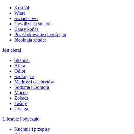
Kościół
Wiara
Świadectwo
Cywilizacja śmierci
Czasy końca
Prześladowanie chrześcijan
Ideologia gender
Jest afera!
Skandal
Afera
Odlot
Szokujące
Mądrości celebrytów
Sodoma i Gomora
Mocne
Zobacz
Taśmy
Uwaga
Lifestyle i obyczaje
Kuchnia i przepisy