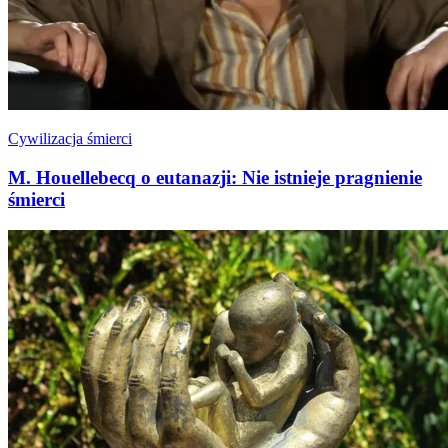
Cywilizacja śmierci
M. Houellebecq o eutanazji: Nie istnieje pragnienie
śmierci