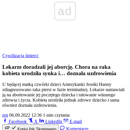
ad
Cywilizacja śmierci
Lekarze doradzali jej aborcję. Chora na raka
kobieta urodziła synka i… doznała uzdrowienia
U będącej matką czwórki dzieci Amerykanki Jessiki Hanny
zdiagnozowano raka piersi w fazie terminalnej. Lekarze namawiali
ją na abortowanie jej poczętego dziecka i ratowanie własnego
zdrowia i życia. Kobieta urodziła jednak zdrowe dziecko i sama
również doznała uzdrowienia.
ren
06.09.2022 12:36
1 min czytania
Facebook
X
LinkedIn
E-mail
Komentarze
Kopiuj link
Skopiowano