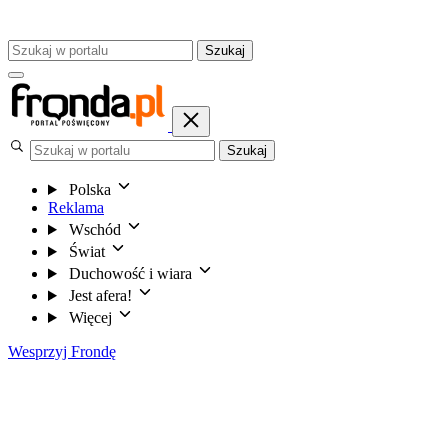
Szukaj
Szukaj
Polska
Reklama
Wschód
Świat
Duchowość i wiara
Jest afera!
Więcej
Wesprzyj Frondę