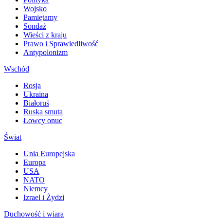
Wojsko
Pamiętamy
Sondaż
Wieści z kraju
Prawo i Sprawiedliwość
Antypolonizm
Wschód
Rosja
Ukraina
Białoruś
Ruska smuta
Łowcy onuc
Świat
Unia Europejska
Europa
USA
NATO
Niemcy
Izrael i Żydzi
Duchowość i wiara