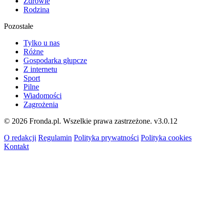
Zdrowie
Rodzina
Pozostałe
Tylko u nas
Różne
Gospodarka głupcze
Z internetu
Sport
Pilne
Wiadomości
Zagrożenia
© 2026 Fronda.pl. Wszelkie prawa zastrzeżone.
v3.0.12
O redakcji
Regulamin
Polityka prywatności
Polityka cookies
Kontakt