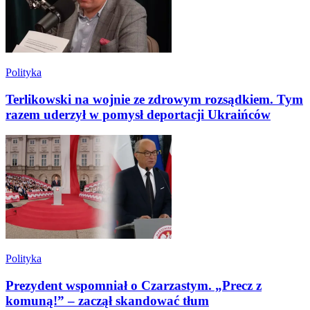
Polityka
Terlikowski na wojnie ze zdrowym rozsądkiem. Tym
razem uderzył w pomysł deportacji Ukraińców
Polityka
Prezydent wspomniał o Czarzastym. „Precz z
komuną!” – zaczął skandować tłum