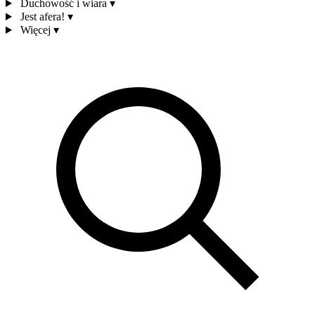
Duchowość i wiara
▾
Jest afera!
▾
Więcej
▾