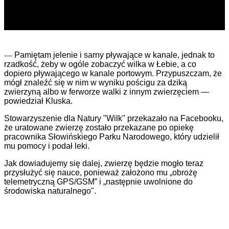
—
Pamiętam jelenie i sarny pływające w kanale, jednak to
rzadkość, żeby w ogóle zobaczyć wilka w Łebie, a co
dopiero pływającego w kanale portowym. Przypuszczam, że
mógł znaleźć się w nim w wyniku pościgu za dziką
zwierzyną albo w ferworze walki z innym zwierzęciem —
powiedział Kluska.
Stowarzyszenie dla Natury "Wilk" przekazało na Facebooku,
że uratowane zwierzę zostało przekazane po opiekę
pracownika Słowińskiego Parku Narodowego, który udzielił
mu pomocy i podał leki.
Jak dowiadujemy się dalej, zwierzę będzie mogło teraz
przysłużyć się nauce, ponieważ założono mu „obrożę
telemetryczną GPS/GSM” i „następnie uwolnione do
środowiska naturalnego".