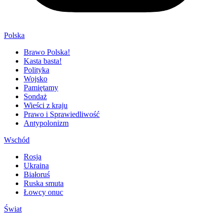
Polska
Brawo Polska!
Kasta basta!
Polityka
Wojsko
Pamiętamy
Sondaż
Wieści z kraju
Prawo i Sprawiedliwość
Antypolonizm
Wschód
Rosja
Ukraina
Białoruś
Ruska smuta
Łowcy onuc
Świat