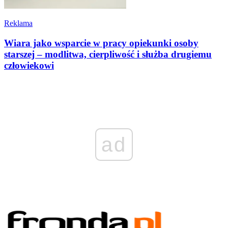
Reklama
Wiara jako wsparcie w pracy opiekunki osoby
starszej – modlitwa, cierpliwość i służba drugiemu
człowiekowi
ad