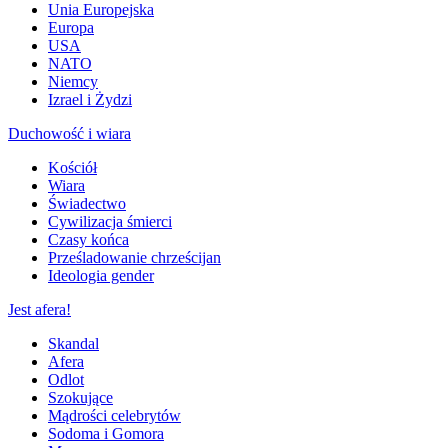
Unia Europejska
Europa
USA
NATO
Niemcy
Izrael i Żydzi
Duchowość i wiara
Kościół
Wiara
Świadectwo
Cywilizacja śmierci
Czasy końca
Prześladowanie chrześcijan
Ideologia gender
Jest afera!
Skandal
Afera
Odlot
Szokujące
Mądrości celebrytów
Sodoma i Gomora