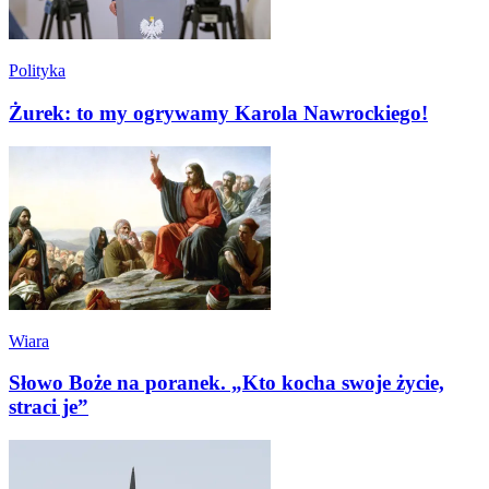
Polityka
Żurek: to my ogrywamy Karola Nawrockiego!
Wiara
Słowo Boże na poranek. „Kto kocha swoje życie,
straci je”