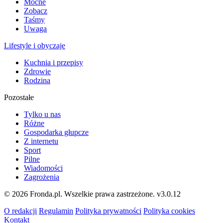
Mocne
Zobacz
Taśmy
Uwaga
Lifestyle i obyczaje
Kuchnia i przepisy
Zdrowie
Rodzina
Pozostałe
Tylko u nas
Różne
Gospodarka głupcze
Z internetu
Sport
Pilne
Wiadomości
Zagrożenia
© 2026 Fronda.pl. Wszelkie prawa zastrzeżone.
v3.0.12
O redakcji
Regulamin
Polityka prywatności
Polityka cookies
Kontakt