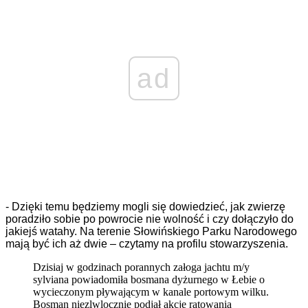
ad
- Dzięki temu będziemy mogli się dowiedzieć, jak zwierzę
poradziło sobie po powrocie nie wolność i czy dołączyło do
jakiejś watahy. Na terenie Słowińskiego Parku Narodowego
mają być ich aż dwie – czytamy na profilu stowarzyszenia.
Dzisiaj w godzinach porannych załoga jachtu m/y
sylviana powiadomiła bosmana dyżurnego w Łebie o
wycieczonym pływającym w kanale portowym wilku.
Bosman niezlwlocznie podjął akcje ratowania