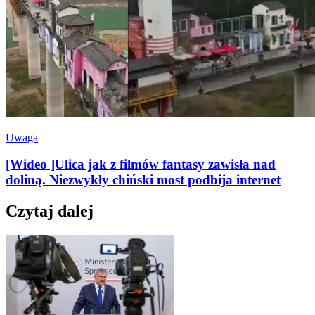
Uwaga
[Wideo ]Ulica jak z filmów fantasy zawisła nad
doliną. Niezwykły chiński most podbija internet
Czytaj dalej