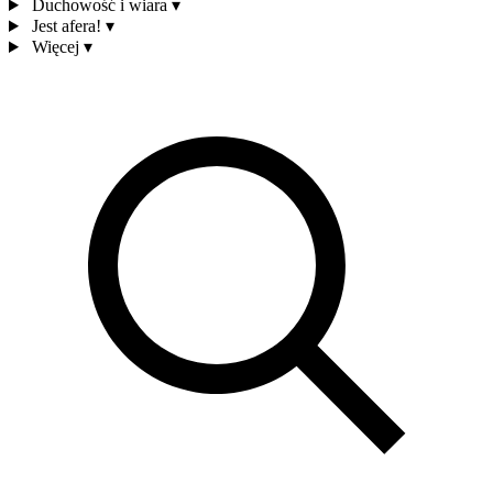
Duchowość i wiara
▾
Jest afera!
▾
Więcej
▾