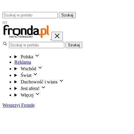
Szukaj
Szukaj
Polska
Reklama
Wschód
Świat
Duchowość i wiara
Jest afera!
Więcej
Wesprzyj Frondę