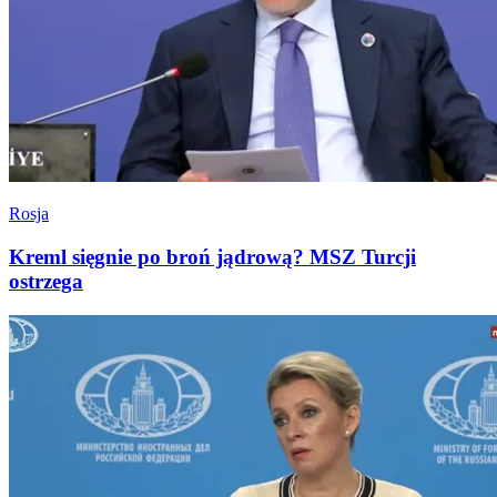
Rosja
Kreml sięgnie po broń jądrową? MSZ Turcji
ostrzega