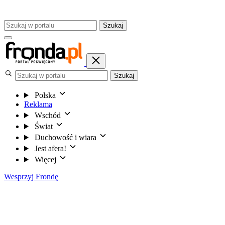
Szukaj
Szukaj
Polska
Reklama
Wschód
Świat
Duchowość i wiara
Jest afera!
Więcej
Wesprzyj Frondę