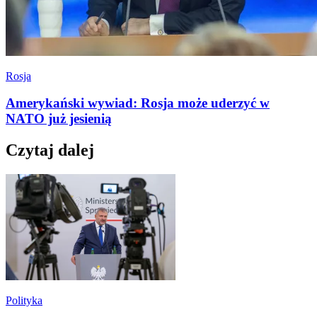
Rosja
Amerykański wywiad: Rosja może uderzyć w
NATO już jesienią
Czytaj dalej
Polityka