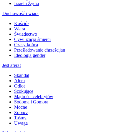
Izrael i Żydzi
Duchowość i wiara
Kościół
Wiara
Świadectwo
Cywilizacja śmierci
Czasy końca
Prześladowanie chrześcijan
Ideologia gender
Jest afera!
Skandal
Afera
Odlot
Szokujące
Mądrości celebrytów
Sodoma i Gomora
Mocne
Zobacz
Taśmy
Uwaga