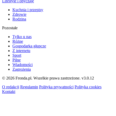
Lifestyle i obyczaje
Kuchnia i przepisy
Zdrowie
Rodzina
Pozostałe
Tylko u nas
Różne
Gospodarka głupcze
Z internetu
Sport
Pilne
Wiadomości
Zagrożenia
© 2026 Fronda.pl. Wszelkie prawa zastrzeżone.
v3.0.12
O redakcji
Regulamin
Polityka prywatności
Polityka cookies
Kontakt