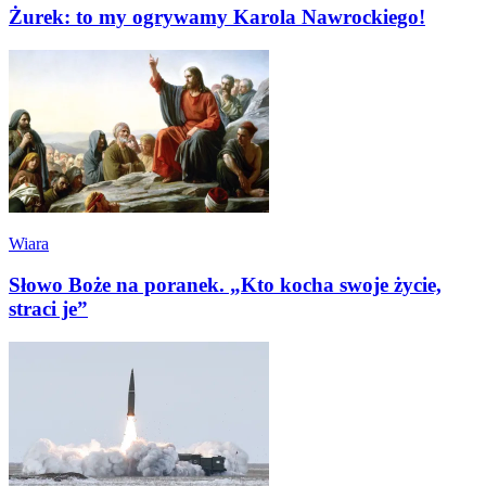
Żurek: to my ogrywamy Karola Nawrockiego!
Wiara
Słowo Boże na poranek. „Kto kocha swoje życie,
straci je”