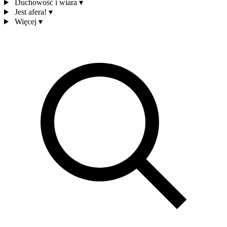
Duchowość i wiara
▾
Jest afera!
▾
Więcej
▾