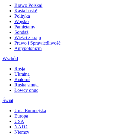
Brawo Polska!
Kasta basta!
Polityka
Wojsko
Pamiętamy
Sondaż
Wieści z kraju
Prawo i Sprawiedliwość
Antypolonizm
Wschód
Rosja
Ukraina
Białoruś
Ruska smuta
Łowcy onuc
Świat
Unia Europejska
Europa
USA
NATO
Niemcy