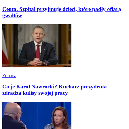
Ceuta. Szpital przyjmuje dzieci, które padły ofiarą
gwałtów
Zobacz
Co je Karol Nawrocki? Kucharz prezydenta
zdradza kulisy swojej pracy