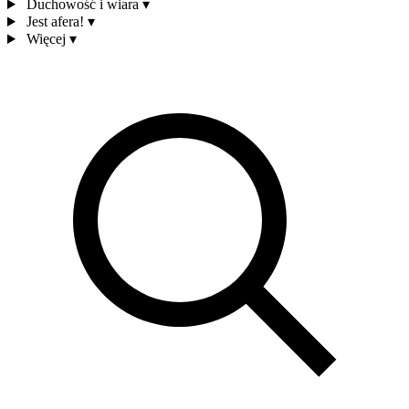
Duchowość i wiara
▾
Jest afera!
▾
Więcej
▾