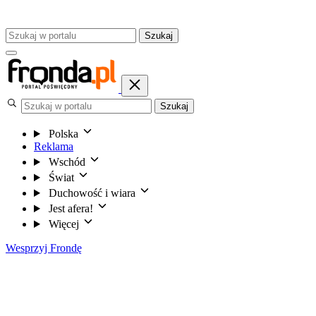
Szukaj
Szukaj
Polska
Reklama
Wschód
Świat
Duchowość i wiara
Jest afera!
Więcej
Wesprzyj Frondę