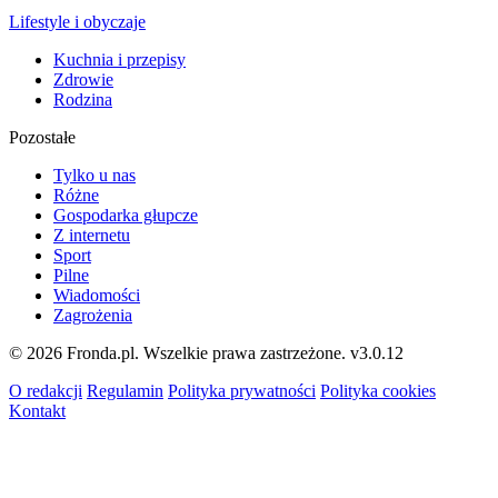
Lifestyle i obyczaje
Kuchnia i przepisy
Zdrowie
Rodzina
Pozostałe
Tylko u nas
Różne
Gospodarka głupcze
Z internetu
Sport
Pilne
Wiadomości
Zagrożenia
© 2026 Fronda.pl. Wszelkie prawa zastrzeżone.
v3.0.12
O redakcji
Regulamin
Polityka prywatności
Polityka cookies
Kontakt