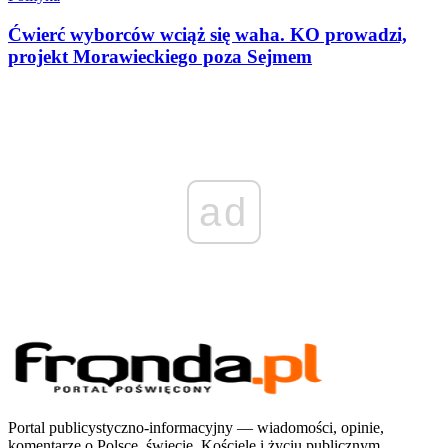
Ćwierć wyborców wciąż się waha. KO prowadzi,
projekt Morawieckiego poza Sejmem
ad
Portal publicystyczno-informacyjny — wiadomości, opinie,
komentarze o Polsce, świecie, Kościele i życiu publicznym.