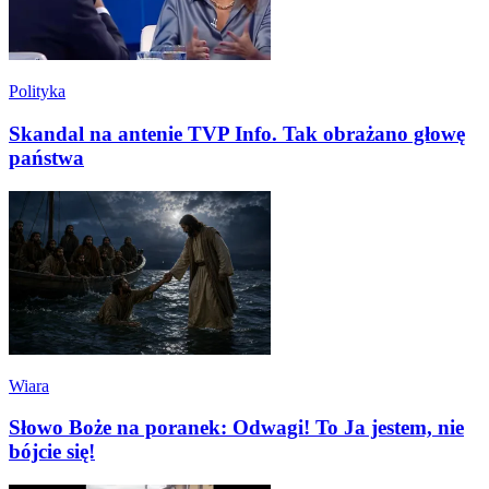
Polityka
Skandal na antenie TVP Info. Tak obrażano głowę
państwa
Wiara
Słowo Boże na poranek: Odwagi! To Ja jestem, nie
bójcie się!