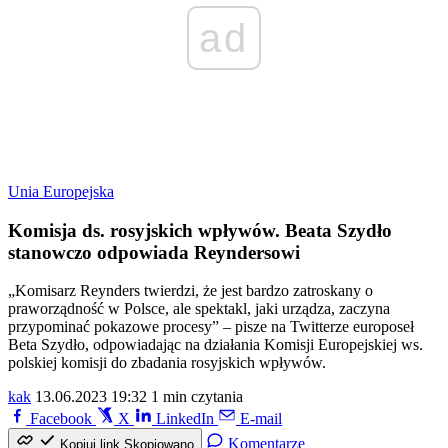
ad
Unia Europejska
Komisja ds. rosyjskich wpływów. Beata Szydło
stanowczo odpowiada Reyndersowi
„Komisarz Reynders twierdzi, że jest bardzo zatroskany o
praworządność w Polsce, ale spektakl, jaki urządza, zaczyna
przypominać pokazowe procesy” – pisze na Twitterze europoseł
Beta Szydło, odpowiadając na działania Komisji Europejskiej ws.
polskiej komisji do zbadania rosyjskich wpływów.
kak
13.06.2023 19:32
1 min czytania
Facebook
X
LinkedIn
E-mail
Komentarze
Kopiuj link
Skopiowano