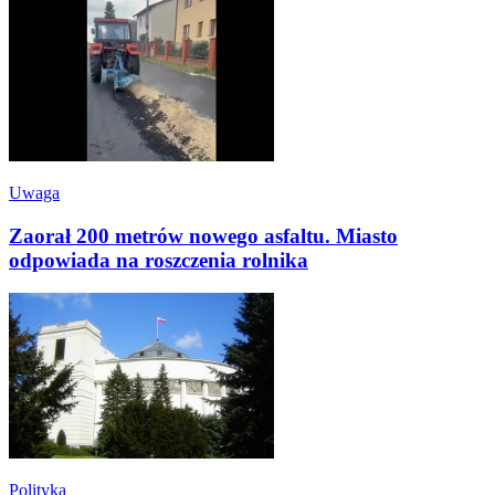
Uwaga
Zaorał 200 metrów nowego asfaltu. Miasto
odpowiada na roszczenia rolnika
Polityka