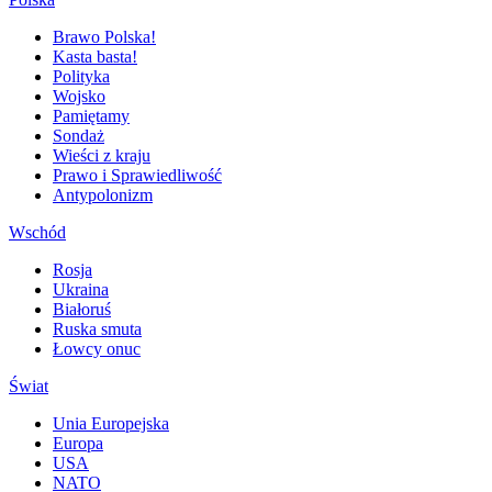
Brawo Polska!
Kasta basta!
Polityka
Wojsko
Pamiętamy
Sondaż
Wieści z kraju
Prawo i Sprawiedliwość
Antypolonizm
Wschód
Rosja
Ukraina
Białoruś
Ruska smuta
Łowcy onuc
Świat
Unia Europejska
Europa
USA
NATO