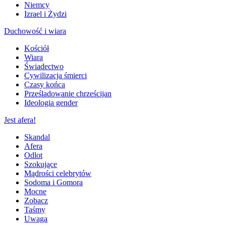
Niemcy
Izrael i Żydzi
Duchowość i wiara
Kościół
Wiara
Świadectwo
Cywilizacja śmierci
Czasy końca
Prześladowanie chrześcijan
Ideologia gender
Jest afera!
Skandal
Afera
Odlot
Szokujące
Mądrości celebrytów
Sodoma i Gomora
Mocne
Zobacz
Taśmy
Uwaga