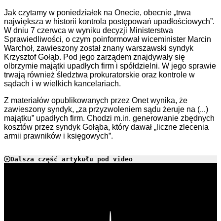
Jak czytamy w poniedziałek na Onecie, obecnie „trwa
największa w historii kontrola postępowań upadłościowych”.
W dniu 7 czerwca w wyniku decyzji Ministerstwa
Sprawiedliwości, o czym poinformował wiceminister Marcin
Warchoł, zawieszony został znany warszawski syndyk
Krzysztof Gołąb. Pod jego zarządem znajdywały się
olbrzymie majątki upadłych firm i spółdzielni. W jego sprawie
trwają również śledztwa prokuratorskie oraz kontrole w
sądach i w wielkich kancelariach.
Z materiałów opublikowanych przez Onet wynika, że
zawieszony syndyk, „za przyzwoleniem sądu żeruje na (...)
majątku” upadłych firm. Chodzi m.in. generowanie zbędnych
kosztów przez syndyk Gołąba, który dawał „liczne zlecenia
armii prawników i księgowych”.
Dalsza część artykułu pod video