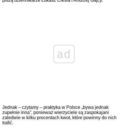
piszą dziennikarze Łukasz Cieśla i Andrzej Gajcy.
ad
Jednak – czytamy – praktyka w Polsce „bywa jednak
zupełnie inna”, ponieważ wierzyciele są zaspokajani
zaledwie w kilku procentach kwot, które powinny do nich
trafić.