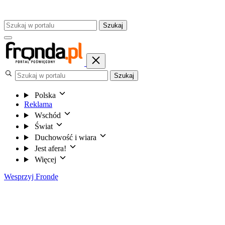
Szukaj
Szukaj
Polska
Reklama
Wschód
Świat
Duchowość i wiara
Jest afera!
Więcej
Wesprzyj Frondę