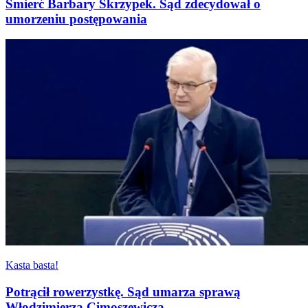
Śmierć Barbary Skrzypek. Sąd zdecydował o
umorzeniu postępowania
Kasta basta!
Potrącił rowerzystkę. Sąd umarza sprawą
Włodzimierza Cimoszewicza