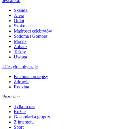
Jest afera!
Skandal
Afera
Odlot
Szokujące
Mądrości celebrytów
Sodoma i Gomora
Mocne
Zobacz
Taśmy
Uwaga
Lifestyle i obyczaje
Kuchnia i przepisy
Zdrowie
Rodzina
Pozostałe
Tylko u nas
Różne
Gospodarka głupcze
Z internetu
Sport