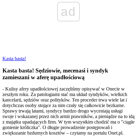
ad
Kasta basta!
Kasta basta! Sędziowie, mecenasi i syndyk
zamieszani w aferę upadłościową
- Kulisy afery upadłościowej zaczęliśmy opisywać w Onecie w
zeszłym roku. Za patologiami stać ma układ syndyków, wielkich
kancelarii, sędziów oraz polityków. Ten proceder trwa wiele lat i
dotychczas osoby stojące za nim czuły się całkowicie bezkarne.
Sprawy trwają latami, syndycy bardzo drogo wyceniają usługi
swoje i wskazanej przez nich armii prawników, a pieniądze na to idą
z majątku upadających firm. W tym wszystkim chodzić ma o "ciągłe
gonienie króliczka". O długie prowadzenie postępowań i
zwiększanie bzdurnych kosztów – czytamy na portalu Onet.pl.