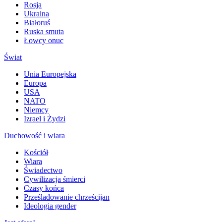
Rosja
Ukraina
Białoruś
Ruska smuta
Łowcy onuc
Świat
Unia Europejska
Europa
USA
NATO
Niemcy
Izrael i Żydzi
Duchowość i wiara
Kościół
Wiara
Świadectwo
Cywilizacja śmierci
Czasy końca
Prześladowanie chrześcijan
Ideologia gender