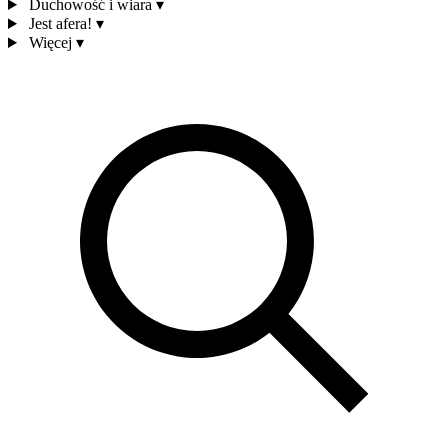
Duchowość i wiara
▾
Jest afera!
▾
Więcej
▾