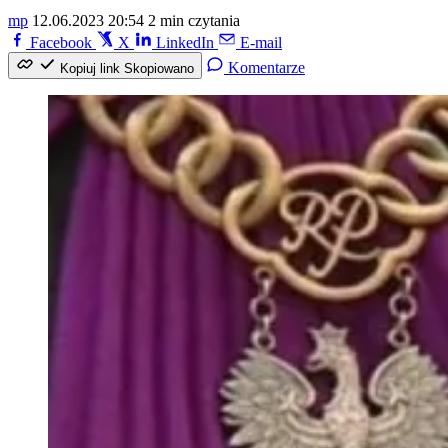
mp
12.06.2023 20:54
2 min czytania
Facebook
X
LinkedIn
E-mail
Komentarze
Kopiuj link
Skopiowano