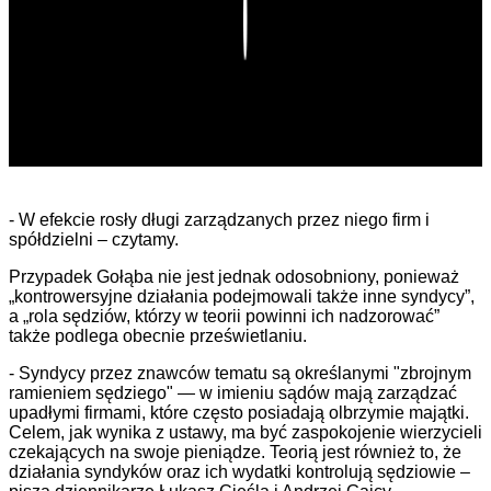
Play
- W efekcie rosły długi zarządzanych przez niego firm i
spółdzielni – czytamy.
Przypadek Gołąba nie jest jednak odosobniony, ponieważ
„kontrowersyjne działania podejmowali także inne syndycy”,
a „rola sędziów, którzy w teorii powinni ich nadzorować”
także podlega obecnie prześwietlaniu.
- Syndycy przez znawców tematu są określanymi "zbrojnym
ramieniem sędziego" — w imieniu sądów mają zarządzać
upadłymi firmami, które często posiadają olbrzymie majątki.
Celem, jak wynika z ustawy, ma być zaspokojenie wierzycieli
czekających na swoje pieniądze. Teorią jest również to, że
działania syndyków oraz ich wydatki kontrolują sędziowie –