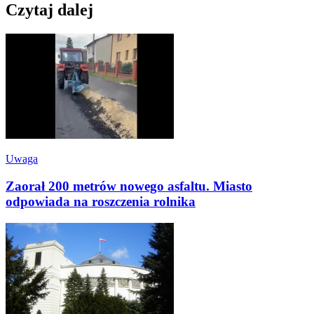
Czytaj dalej
Uwaga
Zaorał 200 metrów nowego asfaltu. Miasto
odpowiada na roszczenia rolnika