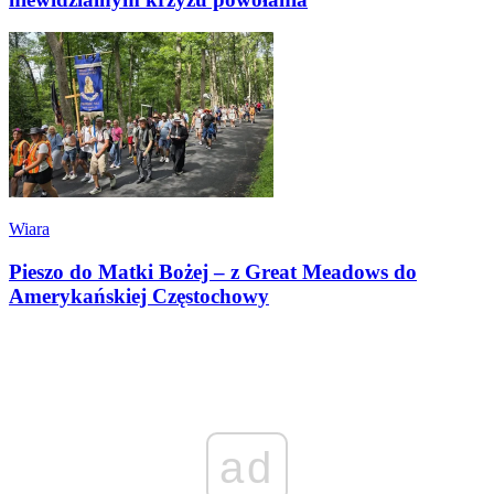
Wiara
Pieszo do Matki Bożej – z Great Meadows do
Amerykańskiej Częstochowy
ad