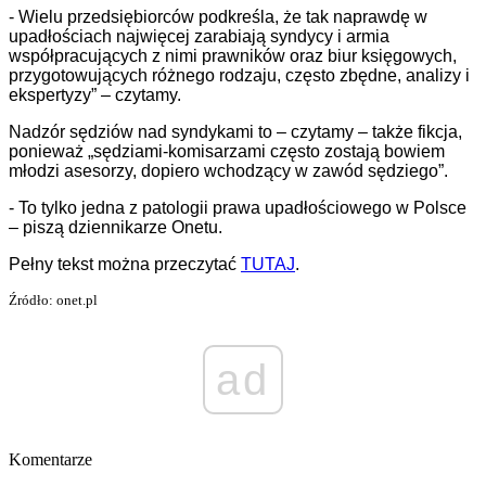
- Wielu przedsiębiorców podkreśla, że tak naprawdę w
upadłościach najwięcej zarabiają syndycy i armia
współpracujących z nimi prawników oraz biur księgowych,
przygotowujących różnego rodzaju, często zbędne, analizy i
ekspertyzy” – czytamy.
Nadzór sędziów nad syndykami to – czytamy – także fikcja,
ponieważ „sędziami-komisarzami często zostają bowiem
młodzi asesorzy, dopiero wchodzący w zawód sędziego”.
- To tylko jedna z patologii prawa upadłościowego w Polsce
– piszą dziennikarze Onetu.
Pełny tekst można przeczytać
TUTAJ
.
Źródło: onet.pl
ad
Komentarze