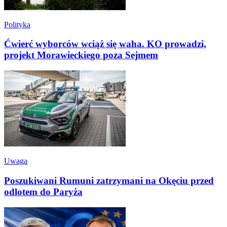
Polityka
Ćwierć wyborców wciąż się waha. KO prowadzi,
projekt Morawieckiego poza Sejmem
Uwaga
Poszukiwani Rumuni zatrzymani na Okęciu przed
odlotem do Paryża