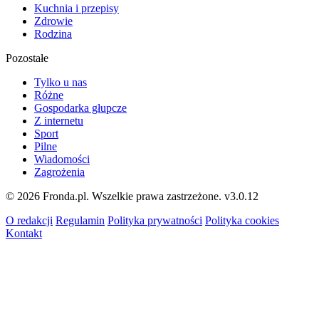
Kuchnia i przepisy
Zdrowie
Rodzina
Pozostałe
Tylko u nas
Różne
Gospodarka głupcze
Z internetu
Sport
Pilne
Wiadomości
Zagrożenia
© 2026 Fronda.pl. Wszelkie prawa zastrzeżone.
v3.0.12
O redakcji
Regulamin
Polityka prywatności
Polityka cookies
Kontakt