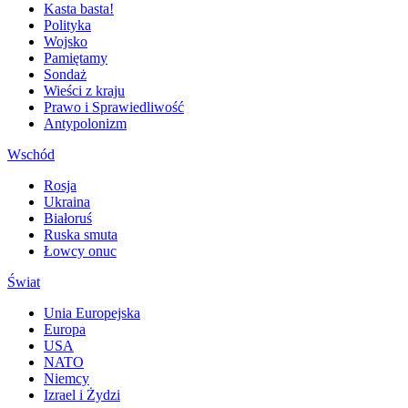
Kasta basta!
Polityka
Wojsko
Pamiętamy
Sondaż
Wieści z kraju
Prawo i Sprawiedliwość
Antypolonizm
Wschód
Rosja
Ukraina
Białoruś
Ruska smuta
Łowcy onuc
Świat
Unia Europejska
Europa
USA
NATO
Niemcy
Izrael i Żydzi