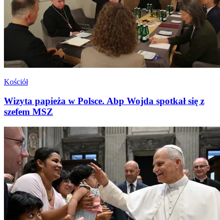
Kościół
Wizyta papieża w Polsce. Abp Wojda spotkał się z
szefem MSZ