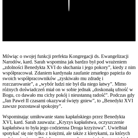
Play
Mówiąc o swojej funkcji prefekta Kongregacji ds. Ewangelizacji
Narodów, kard. Sarah wspomina jak bardzo był pod wrażeniem
„zdolności Benedykta XVI do słuchania i jego pokory”, kiedy z nim
współpracował. Zdaniem kardynała zaufanie zmarłego papieża do
swoich współpracowników „zyskiwało mu zdradę i
rozczarowanie”, a „wybór ludzi nie był dla niego łatwy”. Mimo
różnych doświadczeń miał on w sobie jednak „doskonałą ufność w
Bogu, co dawało mu cichy pokój i nieustanną radość”. Podczas gdy
„Jan Paweł II czasami okazywał święty gniew”, to „Benedykt XVI
zawsze pozostawał spokojny”.
Wspominając umiłowanie stanu kapłańskiego przez Benedykta
XVI, kard. Sarah zauważa: „Kryzys kapłaństwa, oczyszczenie
kapłaństwa to była jego codzienna Droga krzyżowa”. Uwielbiał
spotykać się nie tylko z księżmi, ale także z klerykami, za których