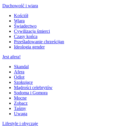
Duchowość i wiara
Kościół
Wiara
Świadectwo
Cywilizacja śmierci
Czasy końca
Prześladowanie chrześcijan
Ideologia gender
Jest afera!
Skandal
Afera
Odlot
Szokujące
Mądrości celebrytów
Sodoma i Gomora
Mocne
Zobacz
Taśmy
Uwaga
Lifestyle i obyczaje