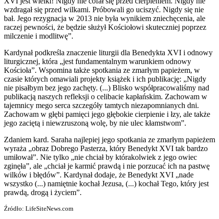
XVI jest wielki! Nigdy nie cofał się przed cierpieniem. Nigdy nie
wzdragał się przed wilkami. Próbowali go uciszyć. Nigdy się nie
bał. Jego rezygnacja w 2013 nie była wynikiem zniechęcenia, ale
raczej pewności, że będzie służył Kościołowi skuteczniej poprzez
milczenie i modlitwę”.
Kardynał podkreśla znaczenie liturgii dla Benedykta XVI i odnowy
liturgicznej, która „jest fundamentalnym warunkiem odnowy
Kościoła”. Wspomina także spotkania ze zmarłym papieżem, w
czasie których omawiali projekty książek i ich publikację: „Nigdy
nie pisałbym bez jego zachęty. (...) Blisko współpracowaliśmy nad
publikacją naszych refleksji o celibacie kapłańskim. Zachowam w
tajemnicy mego serca szczegóły tamtych niezapomnianych dni.
Zachowam w głębi pamięci jego głębokie cierpienie i łzy, ale także
jego zaciętą i niewzruszoną wolę, by nie ulec kłamstwom”.
Zdaniem kard. Saraha najlepiej jego spotkania ze zmarłym papieżem
wyraża „obraz Dobrego Pasterza, który Benedykt XVI tak bardzo
umiłował”. Nie tylko „nie chciał by którakolwiek z jego owiec
zginęła”, ale „chciał je karmić prawdą i nie porzucać ich na pastwę
wilków i błędów”. Kardynał dodaje, że Benedykt XVI „nade
wszystko (...) namiętnie kochał Jezusa, (...) kochał Tego, który jest
prawdą, drogą i życiem”.
Źródło: LifeSiteNews.com