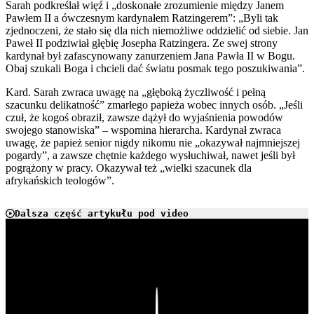
Sarah podkreślał więź i „doskonałe zrozumienie między Janem
Pawłem II a ówczesnym kardynałem Ratzingerem”: „Byli tak
zjednoczeni, że stało się dla nich niemożliwe oddzielić od siebie. Jan
Paweł II podziwiał głębię Josepha Ratzingera. Ze swej strony
kardynał był zafascynowany zanurzeniem Jana Pawła II w Bogu.
Obaj szukali Boga i chcieli dać światu posmak tego poszukiwania”.
Kard. Sarah zwraca uwagę na „głęboką życzliwość i pełną
szacunku delikatność” zmarłego papieża wobec innych osób. „Jeśli
czuł, że kogoś obraził, zawsze dążył do wyjaśnienia powodów
swojego stanowiska” – wspomina hierarcha. Kardynał zwraca
uwagę, że papież senior nigdy nikomu nie „okazywał najmniejszej
pogardy”, a zawsze chętnie każdego wysłuchiwał, nawet jeśli był
pogrążony w pracy. Okazywał też „wielki szacunek dla
afrykańskich teologów”.
Dalsza część artykułu pod video