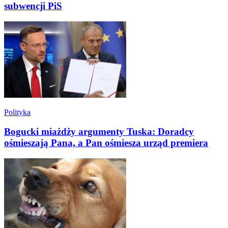
subwencji PiS
Polityka
Bogucki miażdży argumenty Tuska: Doradcy
ośmieszają Pana, a Pan ośmiesza urząd premiera