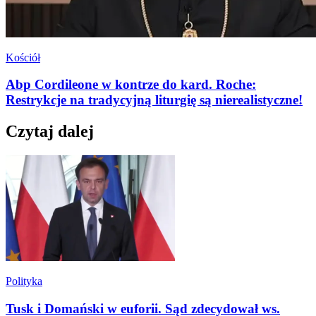
Kościół
Abp Cordileone w kontrze do kard. Roche:
Restrykcje na tradycyjną liturgię są nierealistyczne!
Czytaj dalej
Polityka
Tusk i Domański w euforii. Sąd zdecydował ws.