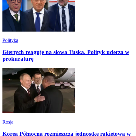
Polityka
Giertych reaguje na słowa Tuska. Polityk uderza w
prokuraturę
Rosja
Korea Północna rozmieszcza jednostkę rakietową w