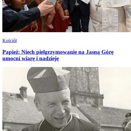
Kościół
Papież: Niech pielgrzymowanie na Jasną Górę
umocni wiarę i nadzieję