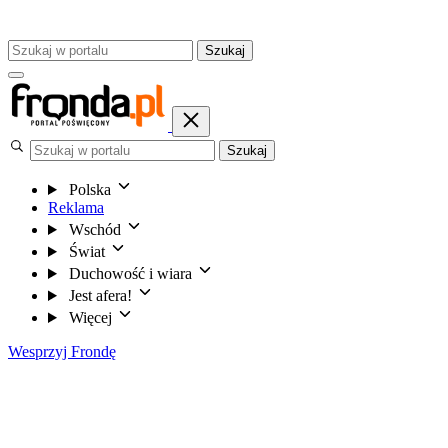
Szukaj
Szukaj
Polska
Reklama
Wschód
Świat
Duchowość i wiara
Jest afera!
Więcej
Wesprzyj Frondę