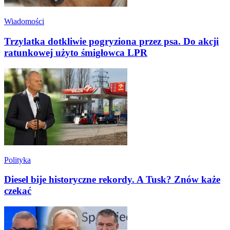
Wiadomości
Trzylatka dotkliwie pogryziona przez psa. Do akcji
ratunkowej użyto śmigłowca LPR
Polityka
Diesel bije historyczne rekordy. A Tusk? Znów każe
czekać