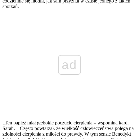
codziennie się modlił, jak sam przyznał w czasie jednego z takich
spotkań.
ad
„Ten papież miał głębokie poczucie cierpienia – wspomina kard.
Sarah. – Często powtarzał, że wielkość człowieczeństwa polega na
zdolności cierpienia z miłości do prawdy. W tym sensie Benedykt