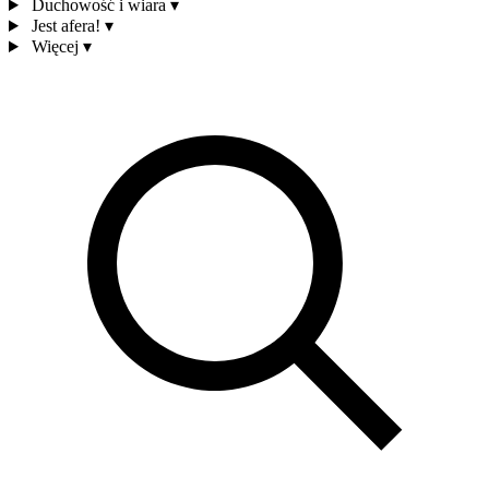
Duchowość i wiara
▾
Jest afera!
▾
Więcej
▾