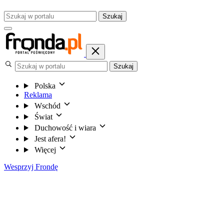
Szukaj
Szukaj
Polska
Reklama
Wschód
Świat
Duchowość i wiara
Jest afera!
Więcej
Wesprzyj Frondę