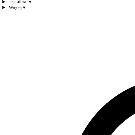
Jest afera!
▾
Więcej
▾