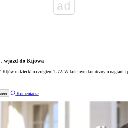
ad
ł… wjazd do Kijowa
Kijów radzieckim czołgiem T-72. W kolejnym komicznym nagraniu p
Komentarze
wano