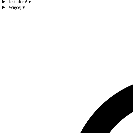
Jest afera!
▾
Więcej
▾