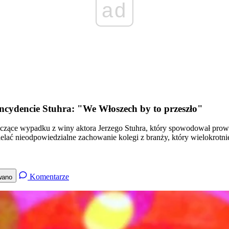
ad
 incydencie Stuhra: "We Włoszech by to przeszło"
tyczące wypadku z winy aktora Jerzego Stuhra, który spowodował pr
ać nieodpowiedzialne zachowanie kolegi z branży, który wielokrotnie
Komentarze
wano