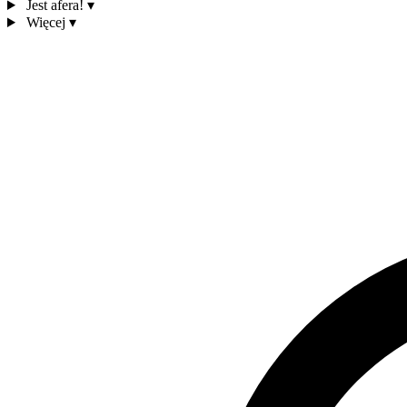
Jest afera!
▾
Więcej
▾