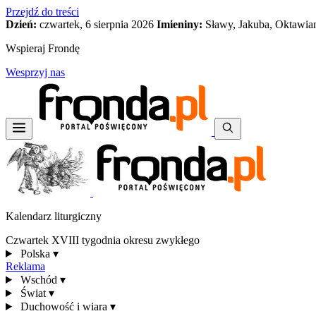
Przejdź do treści
Dzień:
czwartek, 6 sierpnia 2026
Imieniny:
Sławy, Jakuba, Oktawia
Wspieraj Frondę
Wesprzyj nas
Kalendarz liturgiczny
Czwartek XVIII tygodnia okresu zwykłego
Polska
▾
Reklama
Wschód
▾
Świat
▾
Duchowość i wiara
▾