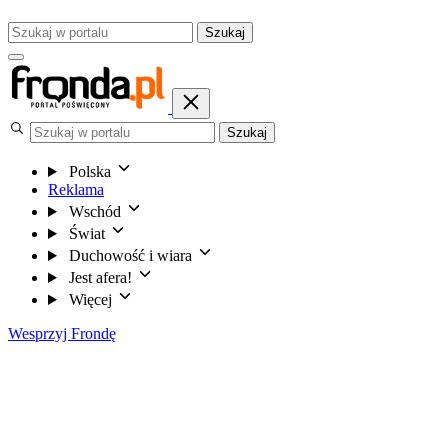
Szukaj
Szukaj
Polska
Reklama
Wschód
Świat
Duchowość i wiara
Jest afera!
Więcej
Wesprzyj Frondę