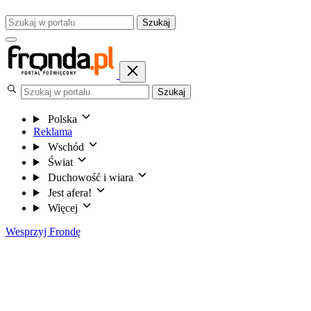
Szukaj
Szukaj
Polska
Reklama
Wschód
Świat
Duchowość i wiara
Jest afera!
Więcej
Wesprzyj Frondę