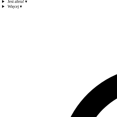
Jest afera!
▾
Więcej
▾