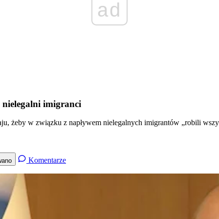
ad
ielegalni imigranci
raju, żeby w związku z napływem nielegalnych imigrantów „robili wsz
Komentarze
wano