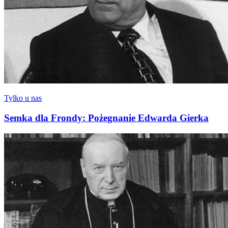
Tylko u nas
Semka dla Frondy: Pożegnanie Edwarda Gierka