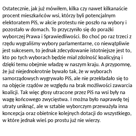
Ostatecznie, jak już mówiłem, kilka czy nawet kilkanaście
procent mieszkańców wsi, którzy byli potencjalnym
elektoratem PiS, w akcie protestu nie poszło na wybory i
pozostało w domach. To przyczyniło się do porażki
wyborczej Prawa i Sprawiedliwości. Bo choć po raz trzeci z
rzędu wygraliśmy wybory parlamentarne, co niewątpliwie
jest sukcesem, to jednak zdecydowanie istotniejsze jest to,
kto po tych wyborach będzie miał zdolność koalicyjną i
dzięki temu obejmie władzę w naszym kraju. A przypomnę,
że już niejednokrotnie bywało tak, że w wyborach
samorządowych wygrywało PiS, ale nie przekładało się to
na objęcie rządów ze względu na brak możliwości zawarcia
koalicji. Tak więc głosy utracone przez PiS na wsi były na
wagę końcowego zwycięstwa. I można było naprawdę tej
utraty uniknąć, ale w sztabie wyborczym przeważyła inna
koncepcja oraz obietnice kolejnych dotacji do wszystkiego,
w które jednak wieś po prostu już nie wierzy.