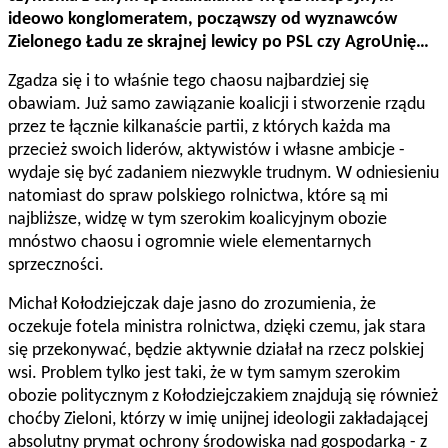
ideowo konglomeratem, począwszy od wyznawców
Zielonego Ładu ze skrajnej lewicy po PSL czy AgroUnię…
Zgadza się i to właśnie tego chaosu najbardziej się
obawiam.
Już samo zawiązanie koalicji i stworzenie rządu
przez te łącznie kilkanaście partii, z których każda ma
przecież swoich liderów, aktywistów i własne ambicje -
wydaje się być zadaniem niezwykle trudnym. W odniesieniu
natomiast do spraw polskiego rolnictwa, które są mi
najbliższe, widzę w tym szerokim koalicyjnym obozie
mnóstwo chaosu i ogromnie wiele elementarnych
sprzeczności.
Michał Kołodziejczak daje jasno do zrozumienia, że
oczekuje fotela ministra rolnictwa, dzięki czemu, jak stara
się przekonywać, będzie aktywnie działał na rzecz polskiej
wsi. Problem tylko jest taki, że w tym samym szerokim
obozie politycznym z Kołodziejczakiem znajdują się również
choćby Zieloni, którzy w imię unijnej ideologii zakładającej
absolutny prymat ochrony środowiska nad gospodarką - z