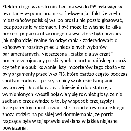
Efektem tego wzrostu niechęci na wsi do PiS była więc w
rezultacie wspomniana niska frekwencja i fakt, że wielu
mieszkańców polskiej wsi po prostu nie poszło głosować,
lecz pozostało w domach. I być może to właśnie te kilka
procent poparcia utraconego na wsi, które było przecież
jak najbardziej realne do odzyskania - zadecydowało o
końcowym rozstrzygnięciu niedzielnych wyborów
parlamentarnych. Nieszczęsna „piątka dla zwierząt”,
brnięcie w rujnujący polski rynek import ukraińskiego zboża
czy też nie opublikowanie listy importerów tego zboża - to
były argumenty przeciwko PiS, które bardzo często podczas
spotkań podnosili polscy rolnicy w okresie kampanii
wyborczej. Dodatkowo w odniesieniu do ostatniej z
wymienionych kwestii pojawiały się również głosy, że nie
zadbanie przez władze o to, by w sposób przejrzysty i
transparentny opublikować listę importerów ukraińskiego
zboża rodziło na polskiej wsi domniemania, że partia
rządząca była w tej sprawie uwikłana w jakieś niejasne
powiązania.