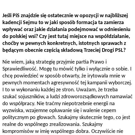
Jeśli PiS znajdzie się ostatecznie w opozycji w najbliższej
kadencji Sejmu to w jaki sposób formacja ta zamierza
wpływać oraz jakie działania podejmować w odniesieniu
do polskiej wsi? Czy jest tutaj miejsce na współdziałanie,
choćby w pewnych konkretnych, istotnych sprawach z
będącym obecnie częścią składową Trzeciej Drogi PSL?
Nie wiem, jaką strategię przyjmie partia Prawo i
Sprawiedliwość. Mogę tu mówić tylko i wyłącznie o sobie. I
chcę powiedzieć w sposób otwarty, że irytowała mnie w
pewnych momentach agresywność tej kampanii wyborczej.
I to w wykonaniu każdej ze stron. Uważam, że trzeba
szukać sojuszników, a ludzi zdroworozsądkowych namawiać
do współpracy. Nie traćmy niepotrzebnie energii na
wyzwiska, wzajemne opluwanie się i walenie cepem
politycznym po głowach. Szukajmy skutecznie tego, co jest
realne do wspólnego zrealizowania. Szukajmy
kompromisów w imię wspólnego dobra. Oczywiście nie