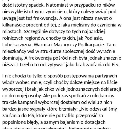
dość istotny spadek. Natomiast w przypadku rolników
niezwykle istotnym czynnikiem, który należy wziąć pod
uwagę jest też frekwencja. A ona jest niższa nawet o
kilkanaście procent od tej, z jaką mieliśmy do czynienia w
miastach. Szczególnie dotyczy to tych najbardziej
rolniczych regionów, choćby takich, jak Podlasie,
Lubelszczyzna, Warmia i Mazury czy Podkarpacie. Tam
mieszkańcy wsi w strukturze społecznej dość wyraźnie
dominują. A frekwencja pośród nich była jednak znacznie
niższa. I trzeba to odczytywać jako brak zaufania do PiS.
I nie chodzi tu tylko o sposób postępowania partyjnych
władz wobec mnie, czyli choćby dalsze miejsce na liście
wyborczej i brak jakichkolwiek jednoznacznych deklaracji
co do mojej osoby. Ale podczas spotkań z rolnikami w
trakcie kampanii wyborczej dostałem od wielu z nich
bardzo jasne sygnały które brzmiały: „Nie odzyskaliśmy
zaufania do PiS, które nie potrafiło przeprosić za
popełnione błędy, a samym bajaniem o dotacjach