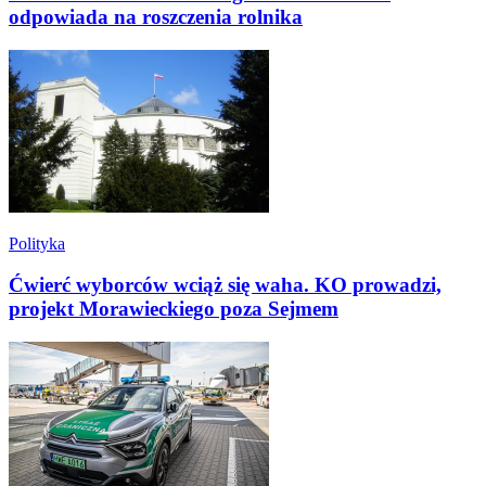
odpowiada na roszczenia rolnika
Polityka
Ćwierć wyborców wciąż się waha. KO prowadzi,
projekt Morawieckiego poza Sejmem