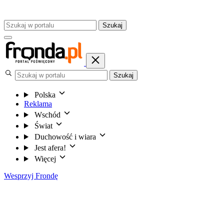
Szukaj
Szukaj
Polska
Reklama
Wschód
Świat
Duchowość i wiara
Jest afera!
Więcej
Wesprzyj Frondę