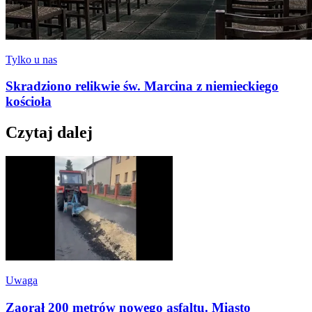
Tylko u nas
Skradziono relikwie św. Marcina z niemieckiego
kościoła
Czytaj dalej
Uwaga
Zaorał 200 metrów nowego asfaltu. Miasto