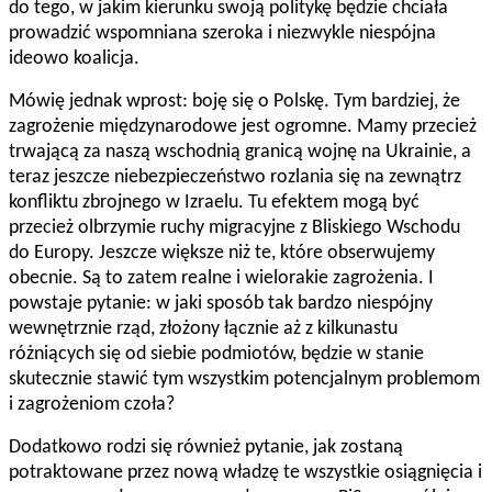
do tego, w jakim kierunku swoją politykę będzie chciała
prowadzić wspomniana szeroka i niezwykle niespójna
ideowo koalicja.
Mówię jednak wprost: boję się o Polskę. Tym bardziej, że
zagrożenie międzynarodowe jest ogromne. Mamy przecież
trwającą za naszą wschodnią granicą wojnę na Ukrainie, a
teraz jeszcze niebezpieczeństwo rozlania się na zewnątrz
konfliktu zbrojnego w Izraelu. Tu efektem mogą być
przecież olbrzymie ruchy migracyjne z Bliskiego Wschodu
do Europy. Jeszcze większe niż te, które obserwujemy
obecnie. Są to zatem realne i wielorakie zagrożenia. I
powstaje pytanie: w jaki sposób tak bardzo niespójny
wewnętrznie rząd, złożony łącznie aż z kilkunastu
różniących się od siebie podmiotów, będzie w stanie
skutecznie stawić tym wszystkim potencjalnym problemom
i zagrożeniom czoła?
Dodatkowo rodzi się również pytanie, jak zostaną
potraktowane przez nową władzę te wszystkie osiągnięcia i