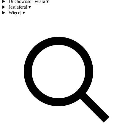
Duchowość i wiara
▾
Jest afera!
▾
Więcej
▾