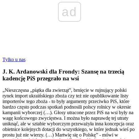
ad
Tylko u nas
J. K. Ardanowski dla Frondy: Szansę na trzecią
kadencję PiS przegrało na wsi
„Nieszczęsna „piątka dla zwierząt”, brnięcie w rujnujący polski
rynek import ukraińskiego zboża czy też nie opublikowanie listy
importerów tego zboża - to były argumenty przeciwko PiS, które
bardzo często podczas spotkań podnosili polscy rolnicy w okresie
kampanii wyborczej (…). Głosy utracone przez PiS na wsi były na
wagę końcowego zwycięstwa. I można było naprawdę tej utraty
uniknąć, ale w sztabie wyborczym przeważyła inna koncepcja oraz
obietnice kolejnych dotacji do wszystkiego, w które jednak wieś po
prostu już nie wierzy. (…) Martwię się o Polskę” - mówi w