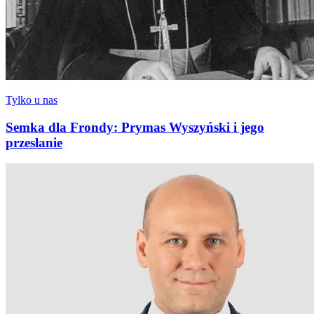
Tylko u nas
Semka dla Frondy: Prymas Wyszyński i jego
przesłanie