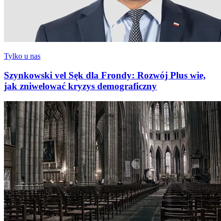
Tylko u nas
Szynkowski vel Sęk dla Frondy: Rozwój Plus wie,
jak zniwelować kryzys demograficzny