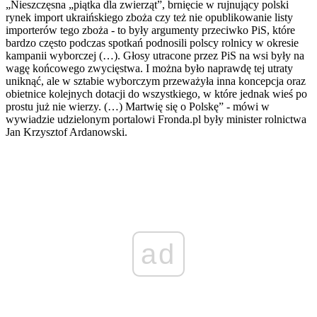
„Nieszczęsna „piątka dla zwierząt”, brnięcie w rujnujący polski
rynek import ukraińskiego zboża czy też nie opublikowanie listy
importerów tego zboża - to były argumenty przeciwko PiS, które
bardzo często podczas spotkań podnosili polscy rolnicy w okresie
kampanii wyborczej (…). Głosy utracone przez PiS na wsi były na
wagę końcowego zwycięstwa. I można było naprawdę tej utraty
uniknąć, ale w sztabie wyborczym przeważyła inna koncepcja oraz
obietnice kolejnych dotacji do wszystkiego, w które jednak wieś po
prostu już nie wierzy. (…) Martwię się o Polskę” - mówi w
wywiadzie udzielonym portalowi Fronda.pl były minister rolnictwa
Jan Krzysztof Ardanowski.
ad