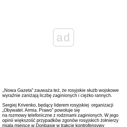
ad
„
Nowa Gazeta
”
zauważa też, że rosyjskie służb wojskowe
wyraźnie zaniżają liczbę zaginionych i ciężko rannych.
Sergiej Krivenko,
będący l
ider
em
rosyjskiej organizacji
„Obywatel. Armia. Prawo”
powołuje się
na rozmowy telefoniczn
e
z rodzinami zaginionych.
W jego
opinii
większość przypadków
zgonów rosyjskich
żołnierz
y
miała miejsce
w Donbasie
w trakcie
kontrofensywy