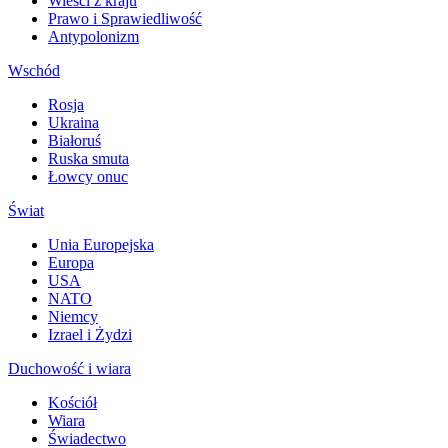
Wieści z kraju
Prawo i Sprawiedliwość
Antypolonizm
Wschód
Rosja
Ukraina
Białoruś
Ruska smuta
Łowcy onuc
Świat
Unia Europejska
Europa
USA
NATO
Niemcy
Izrael i Żydzi
Duchowość i wiara
Kościół
Wiara
Świadectwo