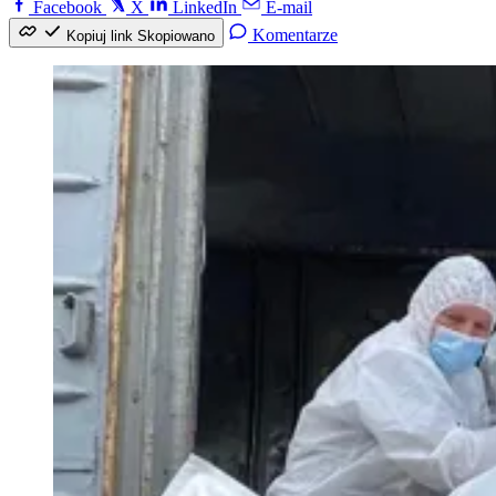
Facebook
X
LinkedIn
E-mail
Komentarze
Kopiuj link
Skopiowano