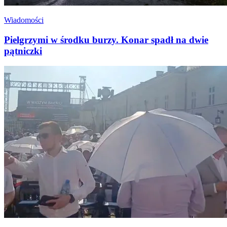
Wiadomości
Pielgrzymi w środku burzy. Konar spadł na dwie
pątniczki