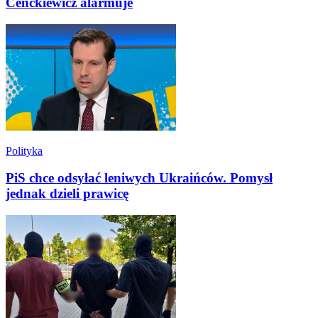
Cenckiewicz alarmuje
Polityka
PiS chce odsyłać leniwych Ukraińców. Pomysł
jednak dzieli prawicę