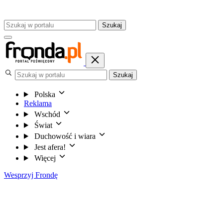
Szukaj
Szukaj
Polska
Reklama
Wschód
Świat
Duchowość i wiara
Jest afera!
Więcej
Wesprzyj Frondę