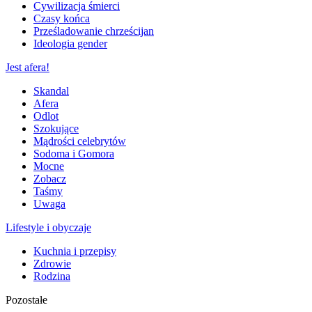
Cywilizacja śmierci
Czasy końca
Prześladowanie chrześcijan
Ideologia gender
Jest afera!
Skandal
Afera
Odlot
Szokujące
Mądrości celebrytów
Sodoma i Gomora
Mocne
Zobacz
Taśmy
Uwaga
Lifestyle i obyczaje
Kuchnia i przepisy
Zdrowie
Rodzina
Pozostałe