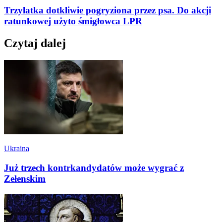
Trzylatka dotkliwie pogryziona przez psa. Do akcji
ratunkowej użyto śmigłowca LPR
Czytaj dalej
Ukraina
Już trzech kontrkandydatów może wygrać z
Zełenskim