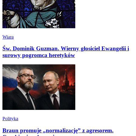
Wiara
Św. Dominik Guzman. Wierny głosiciel Ewangelii i
surowy pogromca heretyków
Polityka
Braun promuje „normalizację” z agresorem.