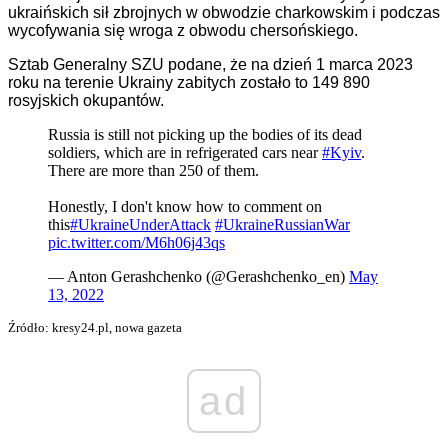
ukraińskich sił zbrojnych w obwodzie charkowskim i podczas
wycofywania się wroga z obwodu chersońskiego.
Sztab Generalny SZU podane, że na dzień 1 marca 2023
roku na terenie Ukrainy zabitych zostało to 149 890
rosyjskich okupantów.
Russia is still not picking up the bodies of its dead
soldiers, which are in refrigerated cars near
#Kyiv
.
There are more than 250 of them.
Honestly, I don't know how to comment on
this
#UkraineUnderAttack
#UkraineRussianWar
pic.twitter.com/M6h06j43qs
— Anton Gerashchenko (@Gerashchenko_en)
May
13, 2022
Źródło: kresy24.pl, nowa gazeta
ad