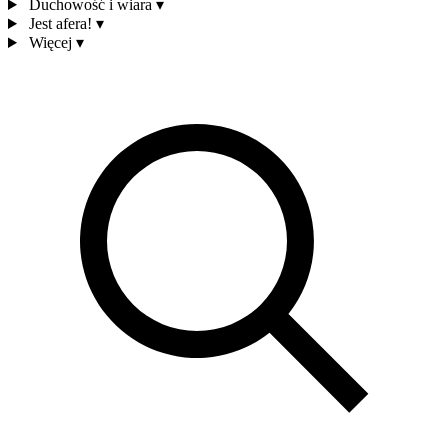
Duchowość i wiara
▾
Jest afera!
▾
Więcej
▾