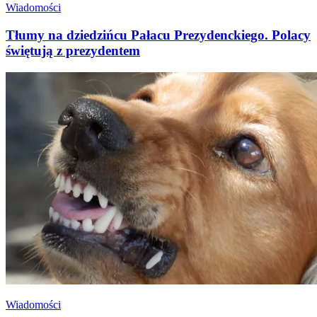
Wiadomości
Tłumy na dziedzińcu Pałacu Prezydenckiego. Polacy
świętują z prezydentem
Wiadomości