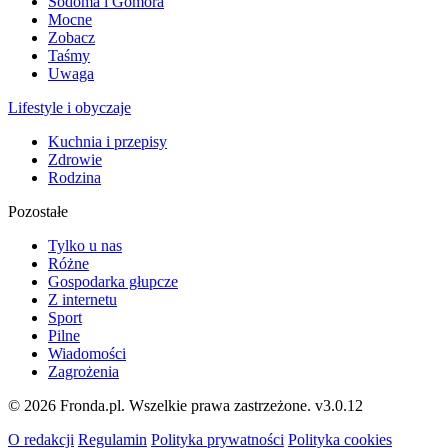
Sodoma i Gomora
Mocne
Zobacz
Taśmy
Uwaga
Lifestyle i obyczaje
Kuchnia i przepisy
Zdrowie
Rodzina
Pozostałe
Tylko u nas
Różne
Gospodarka głupcze
Z internetu
Sport
Pilne
Wiadomości
Zagrożenia
© 2026 Fronda.pl. Wszelkie prawa zastrzeżone.
v3.0.12
O redakcji
Regulamin
Polityka prywatności
Polityka cookies