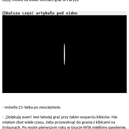
będę mówić za wiele. Kocham grać w Paryżu”
Dalsza część artykułu pod video
Play
- mówiła 21-latka po zwycięstwie.
- „Dziękuję wam! Jest łatwiej grać przy takim wsparciu kibiców. Nie
miałam zbyt wiele czasu, żeby przywyknąć do grania z kibicami na
trybunach. Po moim pierwszym roku w tourze WTA mieliśmy pandemię,