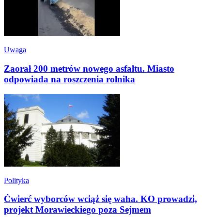
Uwaga
Zaorał 200 metrów nowego asfaltu. Miasto
odpowiada na roszczenia rolnika
Polityka
Ćwierć wyborców wciąż się waha. KO prowadzi,
projekt Morawieckiego poza Sejmem