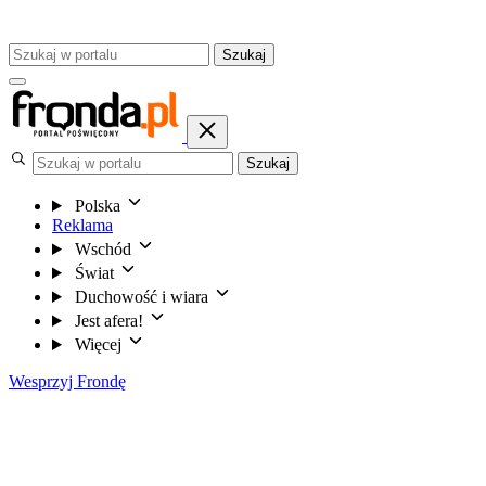
Szukaj
Szukaj
Polska
Reklama
Wschód
Świat
Duchowość i wiara
Jest afera!
Więcej
Wesprzyj Frondę