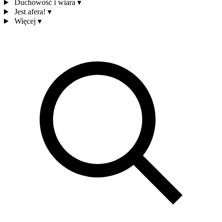
Duchowość i wiara
▾
Jest afera!
▾
Więcej
▾