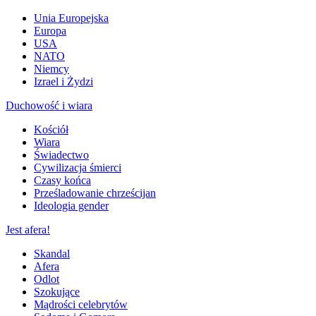
Unia Europejska
Europa
USA
NATO
Niemcy
Izrael i Żydzi
Duchowość i wiara
Kościół
Wiara
Świadectwo
Cywilizacja śmierci
Czasy końca
Prześladowanie chrześcijan
Ideologia gender
Jest afera!
Skandal
Afera
Odlot
Szokujące
Mądrości celebrytów