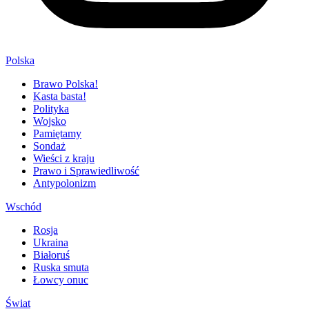
Polska
Brawo Polska!
Kasta basta!
Polityka
Wojsko
Pamiętamy
Sondaż
Wieści z kraju
Prawo i Sprawiedliwość
Antypolonizm
Wschód
Rosja
Ukraina
Białoruś
Ruska smuta
Łowcy onuc
Świat