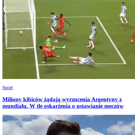
Sport
Miliony kibiców żądają wyrzucenia Argentyny z
mundialu. W tle oskarżenia o ustawianie meczów