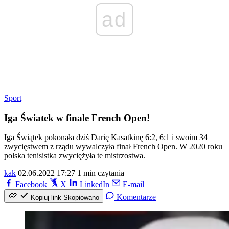
ad
Sport
Iga Światek w finale French Open!
Iga Świątek pokonała dziś Darię Kasatkinę 6:2, 6:1 i swoim 34
zwycięstwem z rządu wywalczyła finał French Open. W 2020 roku
polska tenisistka zwyciężyła te mistrzostwa.
kak
02.06.2022 17:27
1 min czytania
Facebook
X
LinkedIn
E-mail
Komentarze
Kopiuj link
Skopiowano